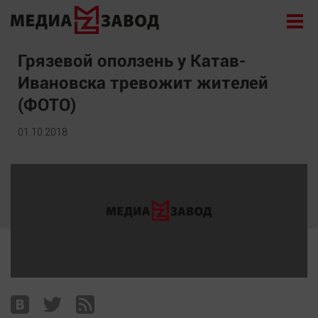
Новости
Грязевой оползень у Катав-
Ивановска тревожит жителей
Экономика
(ФОТО)
Происшествия
Общество
01.10.2018
Политика
Культура
Здоровье
Спорт
Курилка
Поиск
Архив