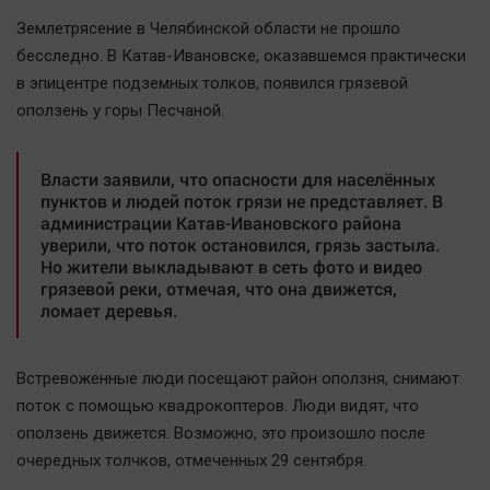
Наша победа
Землетрясение в Челябинской области не прошло
Общество
бесследно. В Катав-Ивановске, оказавшемся практически
в эпицентре подземных толков, появился грязевой
Политика
оползень у горы Песчаной.
Экономика
Происшествия
Власти заявили, что опасности для населённых
Здоровье
пунктов и людей поток грязи не представляет. В
Культура
администрации Катав-Ивановского района
уверили, что поток остановился, грязь застыла.
Курилка
Но жители выкладывают в сеть фото и видео
Мнения
грязевой реки, отмечая, что она движется,
ломает деревья.
Спорт
Технологии
Встревоженные люди посещают район оползня, снимают
поток с помощью квадрокоптеров. Люди видят, что
Отраслевые темы
оползень движется. Возможно, это произошло после
Hедвижимость
очередных толчков, отмеченных 29 сентября.
Образование