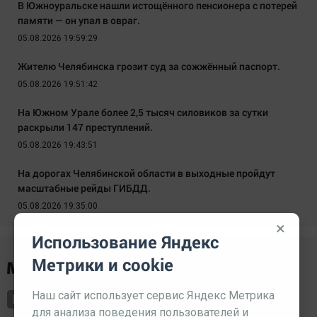
В Южноуральске нашли истощённого пенсионера с потерей
памяти — он упал в овраг.
05.08.2026 19:59:29
Жителю Челябинска грозит суд за сожжённый паспорт.
05.08.2026 19:51:42
На Южном Урале более 2,5 тысяч силовиков за сутки
раскрыли 147 преступлений.
05.08.2026 19:43:51
На дорогах Челябинской области в выходные пройдут
масштабные рейды ГИБДД.
05.08.2026 19:35:00
×
Использование Яндекс
Метрики и cookie
Наш сайт использует сервис Яндекс Метрика
для анализа поведения пользователей и