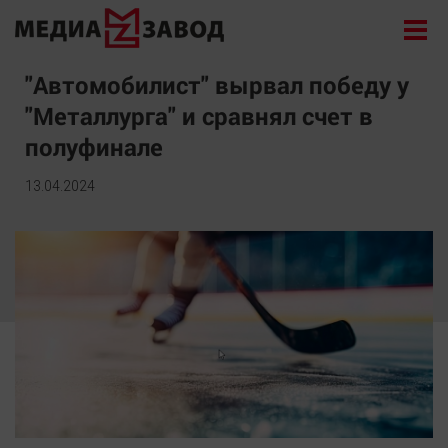
Новости
"Автомобилист" вырвал победу у
"Металлурга" и сравнял счет в
Экономика
полуфинале
Происшествия
Общество
13.04.2024
Политика
Культура
Здоровье
Спорт
Курилка
Поиск
Архив