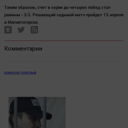
Автомобили
Таким образом, счет в серии до четырех побед стал
XX век: криминальные уроки
равным - 3:3. Решающий седьмой матч пройдет 15 апреля
Банки
в Магнитогорске.
Медиаграмотность
Медицина
Комментарии
Новости компаний
Прогулки по городу Ч
Спецпроект
психолог платный
Статистика
Челябинск космический
Другие рубрики
Bookworms
English version
Online-консультация