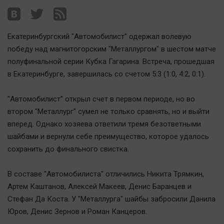
Наша победа
Общество
Екатеринбургский "Автомобилист" одержал волевую
Политика
победу над магнитогорским "Металлургом" в шестом матче
Экономика
полуфинальной серии Кубка Гагарина. Встреча, прошедшая
Происшествия
в Екатеринбурге, завершилась со счетом 5:3 (1:0, 4:2, 0:1).
Здоровье
Культура
"Автомобилист" открыл счет в первом периоде, но во
втором "Металлург" сумел не только сравнять, но и выйти
Курилка
вперед. Однако хозяева ответили тремя безответными
Мнения
шайбами и вернули себе преимущество, которое удалось
сохранить до финального свистка.
Спорт
Технологии
В составе "Автомобилиста" отличились Никита Трямкин,
Отраслевые темы
Артем Каштанов, Алексей Макеев, Денис Баранцев и
Стефан Да Коста. У "Металлурга" шайбы забросили Данила
Hедвижимость
Юров, Денис Зернов и Роман Канцеров.
Образование