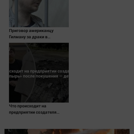
Актуальная тема
Афиша
Блогеркуль
Приговор американцу
Гилману за драки в
Быстрый медиазавод
воронежском СИЗО
Вирус чтения
потребовали ужесточить -
Новости на Вести.ru
Вкусное
Гороскоп
Дети
ЖКХ
Интервью
Качество жизни
Что происходит на
предприятии создателя
Конкурс
дрона «Упырь» после
покушения — детали
Народная журналистика