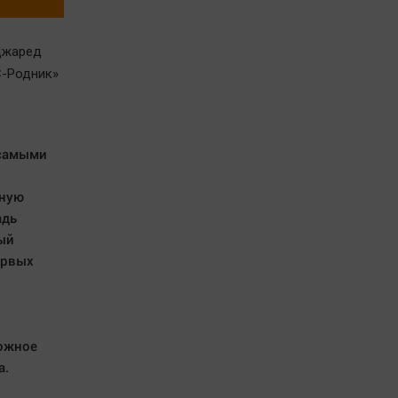
 Джаред
С-Родник»
 самыми
нную
адь
ый
ервых
и
ложное
а.