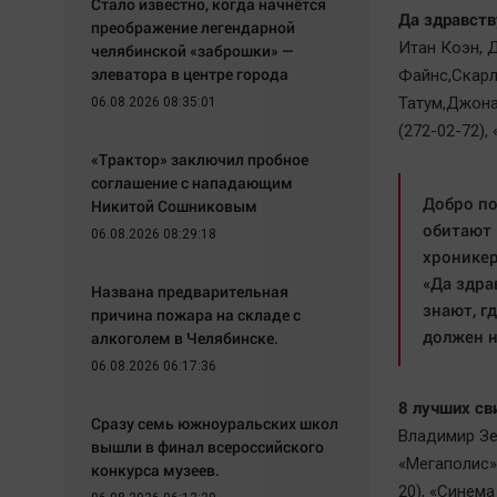
Стало известно, когда начнётся
Да здравств
преображение легендарной
Итан Коэн, 
челябинской «заброшки» —
элеватора в центре города
Файнс,Скарл
Татум,Джона
06.08.2026 08:35:01
(272-02-72),
«Трактор» заключил пробное
соглашение с нападающим
Добро по
Никитой Сошниковым
обитают 
06.08.2026 08:29:18
хроникер
«Да здра
Названа предварительная
знают, г
причина пожара на складе с
должен н
алкоголем в Челябинске.
06.08.2026 06:17:36
8 лучших св
Сразу семь южноуральских школ
Владимир Зе
вышли в финал всероссийского
«Мегаполис»
конкурса музеев.
20), «Синема