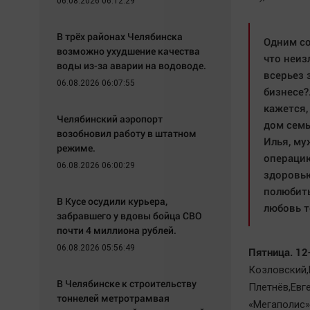
06.08.2026 06:12:29
В трёх районах Челябинска
Одним со
возможно ухудшение качества
что неиз
воды из-за аварии на водоводе.
всерьез 
06.08.2026 06:07:55
бизнесе?.
кажется,
Челябинский аэропорт
дом семь
возобновил работу в штатном
Илья, му
режиме.
операцию
06.08.2026 06:00:29
здоровью
полюбить
В Кусе осудили курьера,
любовь т
забравшего у вдовы бойца СВО
почти 4 миллиона рублей.
06.08.2026 05:56:49
Пятница. 12
Козловский,
В Челябинске к строительству
Плетнёв,Евг
тоннелей метротрамвая
«Мегаполис» 