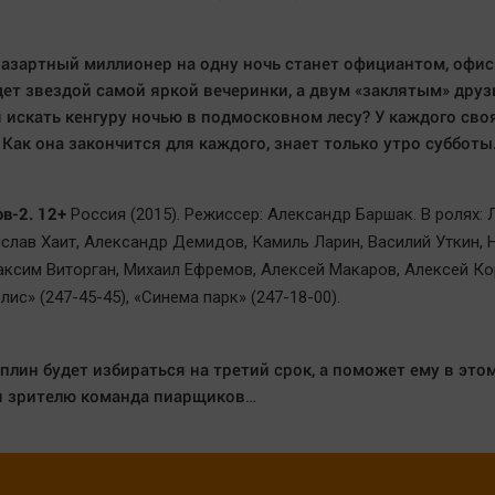
 азартный миллионер на одну ночь станет официантом, офи
дет звездой самой яркой вечеринки, а двум «заклятым» дру
 искать кенгуру ночью в подмосковном лесу? У каждого сво
 Как она закончится для каждого, знает только утро субботы
в-2. 12+
Россия (2015). Режиссер: Александр Баршак. В ролях:
ислав Хаит, Александр Демидов, Камиль Ларин, Василий Уткин, 
аксим Виторган, Михаил Ефремов, Алексей Макаров, Алексей Ко
лис» (247-45-45), «Синема парк» (247-18-00).
плин будет избираться на третий срок, а поможет ему в это
я зрителю команда пиарщиков…