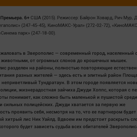
 Премьера. 6+
США (2015). Режиссер: Байрон Ховард, Рич Мур,
Мегаполис» (247-45-45), КиноМАКС-Урал» (272-02-72), «КиноМАК
 «Синема парк» (247-18-00).
жаловать в Зверополис — современный город, населенный
 животными, от огромных слонов до крошечных мышек.
ис разделен на районы, полностью повторяющие естестве
итания разных жителей — здесь есть и элитный район Площ
 неприветливый Тундратаун. В этом городе появляется нов
олиции, жизнерадостная зайчиха Джуди Хоппс, которая с п
оты понимает, как сложно быть маленькой и пушистой сред
и сильных полицейских. Джуди хватается за первую же
сть проявить себя, несмотря на то, что ее партнером будет
й хитрый лис Ник Уайлд. Вдвоем им предстоит раскрыть с
 которого будет зависеть судьба всех обитателей Зверополис