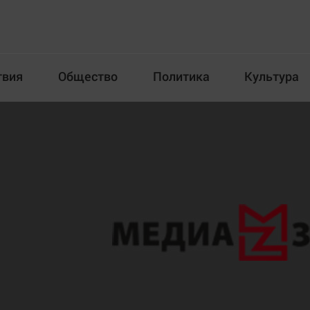
твия
Общество
Политика
Культура
Происшествия
Общество
Пол
илка
Новости компаний
Афиша
Прогулки по городу Ч
Блогеркуль
Спецпроект
Быстрый медиазавод