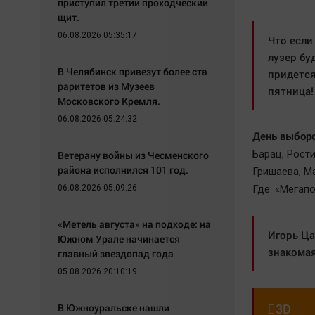
приступил третий проходческий
щит.
06.08.2026 05:35:17
Что если
лузер бу
В Челябинск привезут более ста
придется
раритетов из Музеев
пятница!
Московского Кремля.
06.08.2026 05:24:32
День выборо
Барац, Рост
Ветерану войны из Чесменского
района исполнился 101 год.
Гришаева, М
06.08.2026 05:09:26
Где: «Мегапо
«Метель августа» на подходе: на
Игорь Ца
Южном Урале начинается
знакома
главный звездопад года
05.08.2026 20:10:19

3D
В Южноуральске нашли