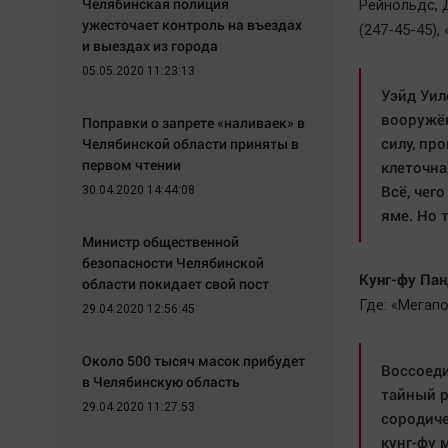
Челябинская полиция
Рейнольдс, 
ужесточает контроль на въездах
(247-45-45),
и выездах из города
05.05.2020 11:23:13
Уэйд Уил
вооружён
Поправки о запрете «наливаек» в
силу, пр
Челябинской области приняты в
первом чтении
клеточна
Всё, чег
30.04.2020 14:44:08
яме. Но 
Министр общественной
безопасности Челябинской
Кунг-фу Пан
области покидает свой пост
Где: «Мегапо
29.04.2020 12:56:45
Около 500 тысяч масок прибудет
Воссоеди
в Челябинскую область
тайный р
29.04.2020 11:27:53
сородиче
кунг-фу 