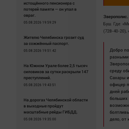
истощённого пенсионера с
потерей памяти — он упал в
овраг.
Зверополис.
05.08.2026 19:59:29
Буш. Где: «
(728-40-20),
Жителю Челябинска грозит суд
за сожжённый паспорт.
Добро по
05.08.2026 19:51:42
разными
Зверопол
На Южном Урале более 2,5 тысяч
среду об
силовиков за сутки раскрыли 147
Сахары и
преступлений.
офицер п
05.08.2026 19:43:51
дней раб
больших 
На дорогах Челябинской области
возможно
в выходные пройдут
масштабные рейды ГИБДД.
болтливы
дело, от
05.08.2026 19:35:00