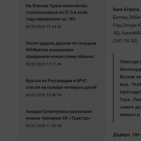
На Южном Урале количество
Боги Египта.
стобалльников по ЕГЭ в этом
Батлер,Эбби
году перевалило за 180.
Раш,Элоди Ю
05.08.2026 19:24:30
45), КиноМА
(247-18-00).
После ударов дронов по складам
Wildberries мошенники
придумали новую схему обмана.
Некогда 
05.08.2026 19:17:49
беспощад
Вызов ем
Братья из Росгвардии и МЧС
вор. Что
спасли на пожаре четверых детей
приходит
06.05.2020 10:46:34
Гора. Ли
самое до
Анвара Гатиятулина назначили
живых и
новым тренером ХК «Трактор»
05.05.2020 11:35:44
Дэдпул. 18+