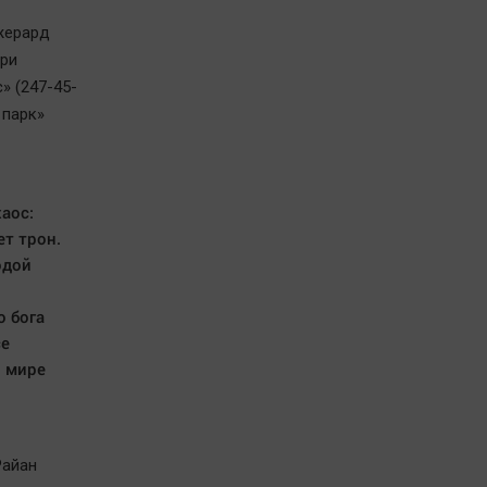
Джерард
ри
» (247-45-
 парк»
аос:
ет трон.
одой
 бога
се
в мире
Райан