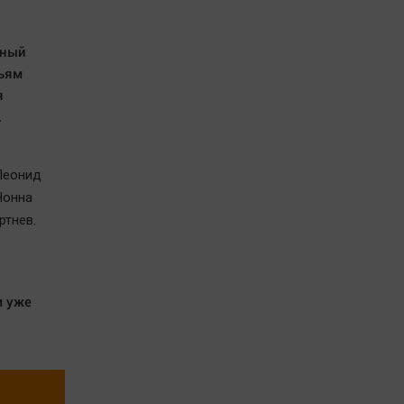
сный
зьям
я
.
 Леонид
Нонна
ртнев.
м уже