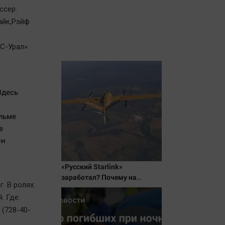
ссер:
айк,Рэйф
КС-Урал»
Здесь
льме
е
он
«Русский Starlink»
заработал? Почему на
. В ролях:
Украине кратно увеличилась
. Где:
точность попаданий по
объектам ВСУ
 (728-40-