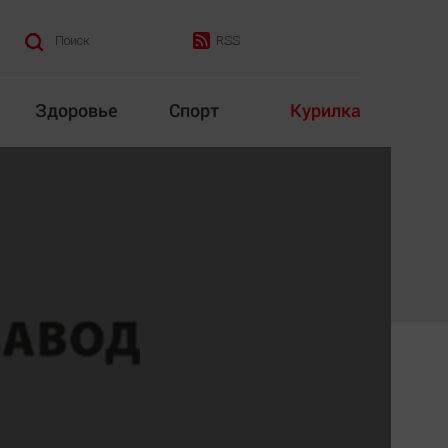
RSS
Поиск
Здоровье
Спорт
Курилка
итика
Культура
Конкурс
Народная журналистика
Наука