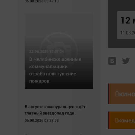
06.08.2026 08:47:13
Экономика
Hедвижимость
Происшествия
Образование
12 
Здоровье
Автомобили
Культура
XX век: криминальные уроки
11.03.2
Курилка
Банки
Мнения
Медиаграмотность
22.06.2026 15:57:04
Медицина
В Челябинске военные
коммунальщики
отработали тушение
пожаров

кин
В августе южноуральцев ждёт
главный звездопад года.

комед
06.08.2026 08:38:53