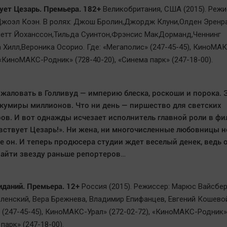
ует Цезарь. Премьера. 182+
Великобритания, США (2015). Режи
Джоэл Коэн. В ролях: Джош Бролин,Джордж Клуни,Олден Эренр
етт Йоханссон,Тильда Суинтон,Фрэнсис МакДорманд,Ченнинг
 Хилл,Вероника Осорио. Где: «Мегаполис» (247-45-45), КиноМА
 «КиноМАКС-Родник» (728-40-20), «Синема парк» (247-18-00).
жаловать в Голливуд — империю блеска, роскоши и порока. 
кумиры миллионов. Что ни день — пиршество для светских
ов. И вот однажды исчезает исполнитель главной роли в фи
вствует Цезарь!». Ни жена, ни многочисленные любовницы н
де он. И теперь продюсера студии ждет веселый денек, ведь 
айти звезду раньше репортеров…
иданий. Премьера. 12+
Россия (2015). Режиссер: Марюс Вайсберг
ленский, Вера Брежнева, Владимир Епифанцев, Евгений Кошевой
 (247-45-45), КиноМАКС-Урал» (272-02-72), «КиноМАКС-Родник»
 парк» (247-18-00).