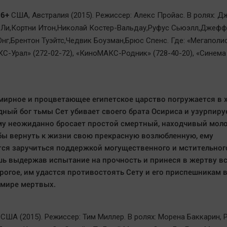
 6+
США, Австралия (2015). Режиссер: Алекс Пройас. В ролях: 
 Ли,Кортни Итон,Николай Костер-Вальдау,Руфус Сьюэлл,Джефф
нг,Брентон Туэйтс,Чедвик Боузман,Брюс Спенс. Где: «Мегаполис
КС-Урал» (272-02-72), «КиноМАКС-Родник» (728-40-20), «Синема
мирное и процветающее египетское царство погружается в х
ный бог тьмы Сет убивает своего брата Осириса и узурпиру
у неожиданно бросает простой смертный, находчивый мол
бы вернуть к жизни свою прекрасную возлюбленную, ему
ся заручиться поддержкой могущественного и мстительного
шь выдержав испытание на прочность и принеся в жертву в
рогое, им удастся противостоять Сету и его приспешникам 
 мире мертвых.
США (2015). Режиссер: Тим Миллер. В ролях: Морена Баккарин, 