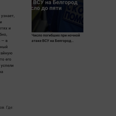
узнает,
 и
етях и
бно,
Число погибших при ночной
 — в
атаке ВСУ на Белгород
выросло до пяти
рный
тайную
то его
 успели
на
л
в. Где: