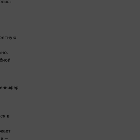
олис»
роятную
ьно.
ебной
женнифер.
ся в
ожает
ое —