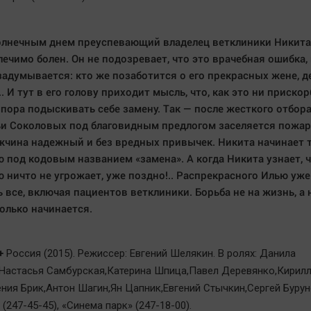
лнечным днем преуспевающий владелец ветклиники Никита 
лечимо болен. Он не подозревает, что это врачебная ошибка,
задумывается: кто же позаботится о его прекрасных жене, д
. И тут в его голову приходит мысль, что, как это ни прискор
 пора подыскивать себе замену. Так — после жесткого отбора
и Соколовых под благовидным предлогом заселяется пожа
жчина надежный и без вредных привычек. Никита начинает 
 под кодовым названием «замена». А когда Никита узнает, ч
 ничто не угрожает, уже поздно!.. Распрекрасного Илью уже
 все, включая пациентов ветклиники. Борьба не на жизнь, а 
олько начинается.
+
Россия (2015). Режиссер: Евгений Шелякин. В ролях: Данила
Настасья Самбурская,Катерина Шпица,Павел Деревянко,Кирил
ения Брик,Антон Шагин,Ян Цапник,Евгений Стычкин,Сергей Буруно
(247-45-45), «Синема парк» (247-18-00).