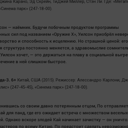
Джина Карано, Эд Скрейн, ТиДжей Миллер, Стэн Ли. Где: «Мегап
 «Синема парк» (247-18-00).
сон — наёмник. Будучи побочным продуктом программы
ных сил под названием «Оружие X», Уилсон приобрёл неве
оворство и способность к исцелению. Но страшной ценой: его
я структура постоянно меняется, а здравомыслие сомнител
о Уилсон хочет, — это держаться на плаву в социальной выгр
течение в ней слишком быстрое.
да-3. 6+
Китай, США (2015). Режиссер: Алессандро Карлони, Д
лис» (247-45-45), «Синема парк» (247-18-00).
нившись со своим давно потерянным отцом, По отправляет
ай для панд, где его ожидает встреча с множеством веселых
й. Однако вскоре злодей Кай начинает зачистку — он уничт
мастеров по всему Китаю. По предстоит сделать невозможн