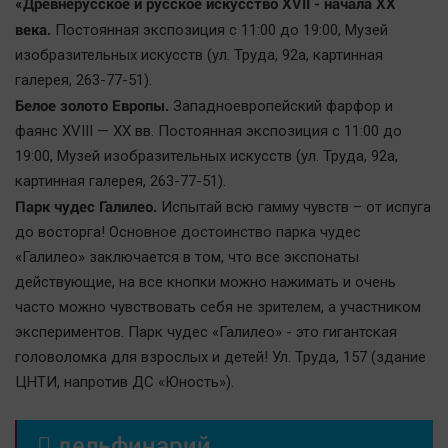
«Древнерусское и русское искусство XVII - начала ХХ
века.
Постоянная экспозиция с 11:00 до 19:00, Mузей
изобразительных искусств (ул. Труда, 92а, картинная
галерея, 263-77-51).
Белое золото Европы.
Западноевропейский фарфор и
фаянс XVIII — XX вв. Постоянная экспозиция с 11:00 до
19:00, Mузей изобразительных искусств (ул. Труда, 92а,
картинная галерея, 263-77-51).
Парк чудес Галилео.
Испытай всю гамму чувств – от испуга
до восторга! Основное достоинство парка чудес
«Галилео» заключается в том, что все экспонаты
действующие, на все кнопки можно нажимать и очень
часто можно чувствовать себя не зрителем, а участником
экспериментов. Парк чудес «Галилео» - это гигантская
головоломка для взрослых и детей! Ул. Труда, 157 (здание
ЦНТИ, напротив ДС «Юность»).

дельфинарий