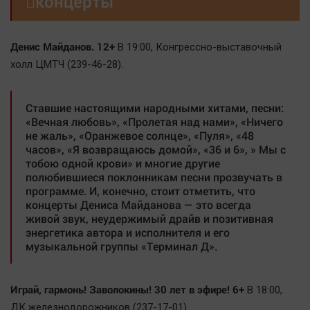

концерты
Наша победа
Общество
Денис Майданов. 12+
В 19:00, Конгрессно-выставочный
Политика
холл ЦМТЧ (239-46-28).
Экономика
Происшествия
Ставшие настоящими народными хитами, песни:
Здоровье
«Вечная любовь», «Пролетая над нами», «Ничего
не жаль», «Оранжевое солнце», «Пуля», «48
Культура
часов», «Я возвращаюсь домой», «36 и 6», » Мы с
Курилка
тобою одной крови» и многие другие
полюбившиеся поклонникам песни прозвучать в
Мнения
программе. И, конечно, стоит отметить, что
концерты Дениса Майданова — это всегда
Спорт
живой звук, неудержимый драйв и позитивная
энергетика автора и исполнителя и его
Технологии
музыкальной группы «Терминал Д».
Отраслевые темы
Hедвижимость
Играй, гармонь! Заволокины! 30 лет в эфире! 6+
В 18:00,
Образование
ДК железнодорожников (237-17-01).