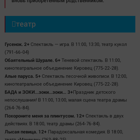
вновь приобретенным родственником.

театр
Гусенок. 2+
Спектакль — игра. В 11:00, 13:30, театр кукол
(791-66-04)
Обаятельный Шурале. 6+
Теневой спектакль. В 11:00,
кинотеатральное объединение Кировец (775-22-28).
Алые паруса. 5+
Спектакль песочной живописи. В 12:00,
кинотеатральное объединение Кировец (775-22-28).
БАДА и ЗОКИ...зоки...зоки... 3+
Праздник детского
непослушания! В 11:00, 13:00, малая сцена театра драмы
(264-76-84).
Похороните меня за плинтусом. 12+
Спектакль в двух
действиях. В 18:00, театр драмы (264-76-84).
Лысая певица. 12+
Парадоксальная комедия. В 18:00,
театр «Манекен» (263-88-25).