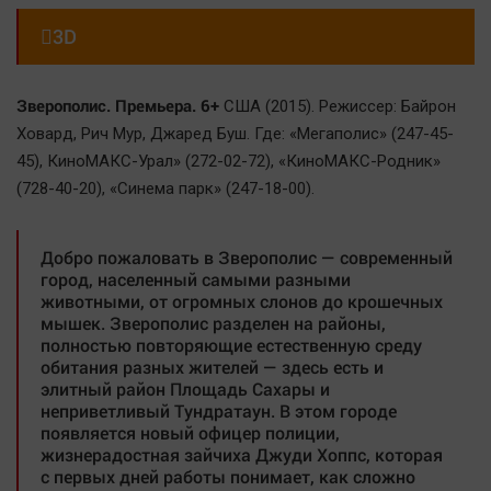

3D
Зверополис. Премьера. 6+
США (2015). Режиссер: Байрон
Ховард, Рич Мур, Джаред Буш. Где: «Мегаполис» (247-45-
45), КиноМАКС-Урал» (272-02-72), «КиноМАКС-Родник»
(728-40-20), «Синема парк» (247-18-00).
Добро пожаловать в Зверополис — современный
город, населенный самыми разными
животными, от огромных слонов до крошечных
мышек. Зверополис разделен на районы,
полностью повторяющие естественную среду
обитания разных жителей — здесь есть и
элитный район Площадь Сахары и
неприветливый Тундратаун. В этом городе
появляется новый офицер полиции,
жизнерадостная зайчиха Джуди Хоппс, которая
с первых дней работы понимает, как сложно