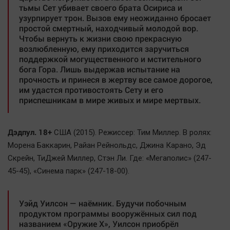
тьмы Сет убивает своего брата Осириса и
узурпирует трон. Вызов ему неожиданно бросает
простой смертный, находчивый молодой вор.
Чтобы вернуть к жизни свою прекрасную
возлюбленную, ему приходится заручиться
поддержкой могущественного и мстительного
бога Гора. Лишь выдержав испытание на
прочность и принеся в жертву все самое дорогое,
им удастся противостоять Сету и его
приспешникам в мире живых и мире мертвых.
Дэдпул. 18+
США (2015). Режиссер: Тим Миллер. В ролях:
Морена Баккарин, Райан Рейнольдс, Джина Карано, Эд
Скрейн, ТиДжей Миллер, Стэн Ли. Где: «Мегаполис» (247-
45-45), «Синема парк» (247-18-00).
Уэйд Уилсон — наёмник. Будучи побочным
продуктом программы вооружённых сил под
названием «Оружие X», Уилсон приобрёл