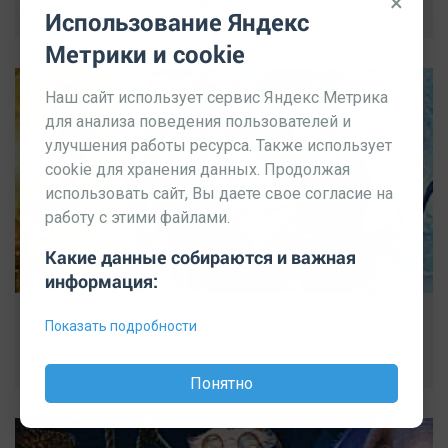
×
кавээнщики, шахматисты и кулинары
Использование Яндекс
Метрики и cookie
Наш сайт использует сервис Яндекс Метрика
для анализа поведения пользователей и
улучшения работы ресурса. Также использует
cookie для хранения данных. Продолжая
использовать сайт, Вы даете свое согласие на
работу с этими файлами.
Какие данные собираются и важная
информация:
Показать подробности
16.04.2016 22:21:00
17 апреля Челябинск
Понятно