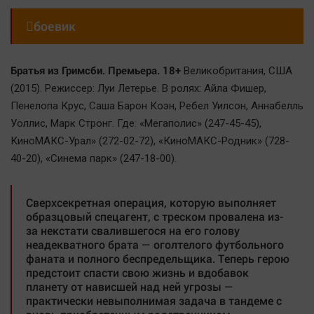

боевик
Братья из Гримсби. Премьера. 18+
Великобритания, США
(2015). Режиссер: Луи Летерье. В ролях: Айла Фишер,
Пенелопа Крус, Саша Барон Коэн, Ребел Уилсон, Аннабелль
Уоллис, Марк Стронг. Где: «Мегаполис» (247-45-45),
КиноМАКС-Урал» (272-02-72), «КиноМАКС-Родник» (728-
40-20), «Синема парк» (247-18-00).
Сверхсекретная операция, которую выполняет
образцовый спецагент, с треском провалена из-
за некстати свалившегося на его голову
неадекватного брата — оголтелого футбольного
фаната и полного беспредельщика. Теперь герою
предстоит спасти свою жизнь и вдобавок
планету от нависшей над ней угрозы —
практически невыполнимая задача в тандеме с