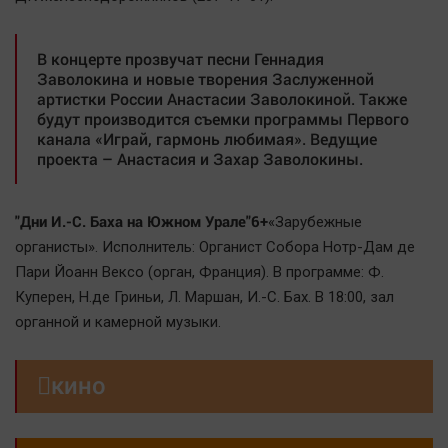
Автомобили
XX век: криминальные уроки
В концерте прозвучат песни Геннадия
Банки
Заволокина и новые творения Заслуженной
артистки России Анастасии Заволокиной. Также
Медиаграмотность
будут производится съемки программы Первого
Медицина
канала «Играй, гармонь любимая». Ведущие
проекта – Анастасия и Захар Заволокины.
Новости компаний
Прогулки по городу Ч
"Дни И.-С. Баха на Южном Урале"6+
«Зарубежные
органисты». Исполнитель: Органист Собора Нотр-Дам де
Спецпроект
Пари Йоанн Вексо (орган, Франция). В программе: Ф.
Статистика
Куперен, Н.де Гриньи, Л. Маршан, И.-С. Бах. В 18:00, зал
Челябинск космический
органной и камерной музыки.
Другие рубрики
Bookworms

кино
English version
Online-консультация