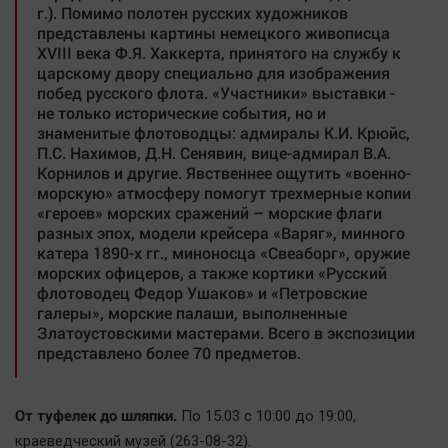
г.). Помимо полотен русских художников
представлены картины немецкого живописца
XVIII века Ф.Я. Хаккерта, принятого на службу к
царскому двору специально для изображения
побед русского флота. «Участники» выставки -
не только исторические события, но и
знаменитые флотоводцы: адмиралы К.И. Крюйс,
П.С. Нахимов, Д.Н. Сенявин, вице-адмирал В.А.
Корнилов и другие. Явственнее ощутить «военно-
морскую» атмосферу помогут трехмерные копии
«героев» морских сражений – морские флаги
разных эпох, модели крейсера «Варяг», минного
катера 1890-х гг., миноносца «Свеаборг», оружие
морских офицеров, а также кортики «Русский
флотоводец Федор Ушаков» и «Петровские
галеры», морские палаши, выполненные
Златоустовскими мастерами. Всего в экспозиции
представлено более 70 предметов.
От туфелек до шляпки.
По 15.03 с 10:00 до 19:00,
краеведческий музей (263-08-32).