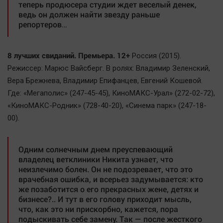
Наука
теперь продюсера студии ждет веселый денек,
ведь он должен найти звезду раньше
Обсуждаем
репортеров…
Отдых
Персона
8 лучших свиданий. Премьера. 12+
Россия (2015).
Последняя инстанция
Режиссер: Марюс Вайсберг. В ролях: Владимир Зеленский,
Светская жизнь
Вера Брежнева, Владимир Епифанцев, Евгений Кошевой.
Тенденции
Где: «Мегаполис» (247-45-45), КиноМАКС-Урал» (272-02-72),
«КиноМАКС-Родник» (728-40-20), «Синема парк» (247-18-
Точка на карте
00).
Одним солнечным днем преуспевающий
владелец ветклиники Никита узнает, что
неизлечимо болен. Он не подозревает, что это
врачебная ошибка, и всерьез задумывается: кто
же позаботится о его прекрасных жене, детях и
бизнесе?.. И тут в его голову приходит мысль,
что, как это ни прискорбно, кажется, пора
подыскивать себе замену. Так — после жесткого