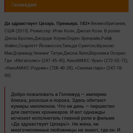
Актуальная тема

комедия
Афиша
Да здравствует Цезарь. Премьера. 182+
Великобритания,
Блогеркуль
США (2015). Режиссер: Итан Коэн, Джоэл Коэн. В ролях:
Быстрый медиазавод
Джош Бролин,Джордж Клуни,Олден Эренрайк,Рэйф
Файнс,Скарлетт Йоханссон,Тильда Суинтон,Фрэнсис
Вирус чтения
МакДорманд,Ченнинг Татум,Джона Хилл,Вероника Осорио.
Вкусное
Где: «Мегаполис» (247-45-45), КиноМАКС-Урал» (272-02-72),
Гороскоп
«КиноМАКС-Родник» (728-40-20), «Синема парк» (247-18-
Дети
00).
ЖКХ
Интервью
Добро пожаловать в Голливуд — империю
блеска, роскоши и порока. Здесь обитают
Качество жизни
кумиры миллионов. Что ни день — пиршество
для светских хроникеров. И вот однажды
Конкурс
исчезает исполнитель главной роли в фильме
«Да здравствует Цезарь!». Ни жена, ни
Народная журналистика
многочисленные любовницы не знают, где он. И