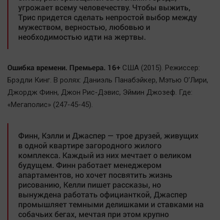
угрожает всему человечеству. Чтобы выжить,
Трис придется сделать непростой выбор между
мужеством, верностью, любовью и
необходимостью идти на жертвы.
Ошибка времени. Премьера. 16+
США (2015). Режиссер:
Брэдли Кинг. В ролях: Даниэль Панабэйкер, Мэтью О’Лири,
Джордж Финн, Джон Рис-Дэвис, Эймин Джозеф. Где:
«Мегаполис» (247-45-45).
Финн, Кэлли и Джаспер — трое друзей, живущих
в одной квартире загородного жилого
комплекса. Каждый из них мечтает о великом
будущем. Финн работает менеджером
апартаментов, но хочет посвятить жизнь
рисованию, Келли пишет рассказы, но
вынуждена работать официанткой, Джаспер
промышляет темными делишками и ставками на
собачьих бегах, мечтая при этом крупно