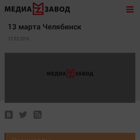
Новости
13 марта Челябинск
Экономика
12.03.2016
Происшествия
Общество
Политика
Культура
Здоровье
Спорт
Курилка
Поиск
Архив