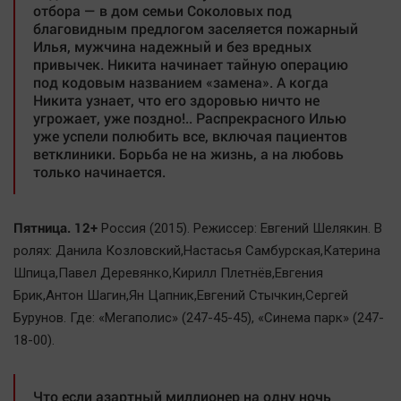
отбора — в дом семьи Соколовых под
благовидным предлогом заселяется пожарный
Илья, мужчина надежный и без вредных
привычек. Никита начинает тайную операцию
под кодовым названием «замена». А когда
Никита узнает, что его здоровью ничто не
угрожает, уже поздно!.. Распрекрасного Илью
уже успели полюбить все, включая пациентов
ветклиники. Борьба не на жизнь, а на любовь
только начинается.
Пятница. 12+
Россия (2015). Режиссер: Евгений Шелякин. В
ролях: Данила Козловский,Настасья Самбурская,Катерина
Шпица,Павел Деревянко,Кирилл Плетнёв,Евгения
Брик,Антон Шагин,Ян Цапник,Евгений Стычкин,Сергей
Бурунов. Где: «Мегаполис» (247-45-45), «Синема парк» (247-
18-00).
Что если азартный миллионер на одну ночь