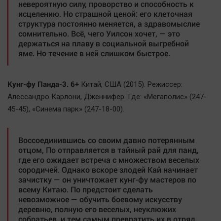
невероятную силу, проворство и способность к
исцелению. Но страшной ценой: его клеточная
структура постоянно меняется, а здравомыслие
сомнительно. Всё, чего Уилсон хочет, — это
держаться на плаву в социальной выгребной
яме. Но течение в ней слишком быстрое.
Кунг-фу Панда-3. 6+
Китай, США (2015). Режиссер:
Алессандро Карлони, Дженнифер. Где: «Мегаполис» (247-
45-45), «Синема парк» (247-18-00).
Воссоединившись со своим давно потерянным
отцом, По отправляется в тайный рай для панд,
где его ожидает встреча с множеством веселых
сородичей. Однако вскоре злодей Кай начинает
зачистку — он уничтожает кунг-фу мастеров по
всему Китаю. По предстоит сделать
невозможное — обучить боевому искусству
деревню, полную его веселых, неуклюжих
собратьев, и тем самым превратить их в отряд