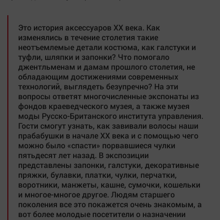
Это история аксессуаров XX века. Как
изменялись в течение столетия такие
неотъемлемые детали костюма, как галстуки и
туфли, шляпки и запонки? Что помогало
джентльменам и дамам прошлого столетия, не
обладающим достижениями современных
технологий, выглядеть безупречно? На эти
вопросы ответят многочисленные экспонаты из
фондов краеведческого музея, а также музея
моды Русско-Британского института управления.
Гости смогут узнать, как завивали волосы наши
прабабушки в начале XX века и с помощью чего
можно было «спасти» порвавшиеся чулки
пятьдесят лет назад. В экспозиции
представлены запонки, галстуки, декоративные
пряжки, булавки, платки, чулки, перчатки,
воротники, манжеты, кашне, сумочки, кошельки
и многое-многое другое. Людям старшего
поколения все это покажется очень знакомым, а
вот более молодые посетители о назначении