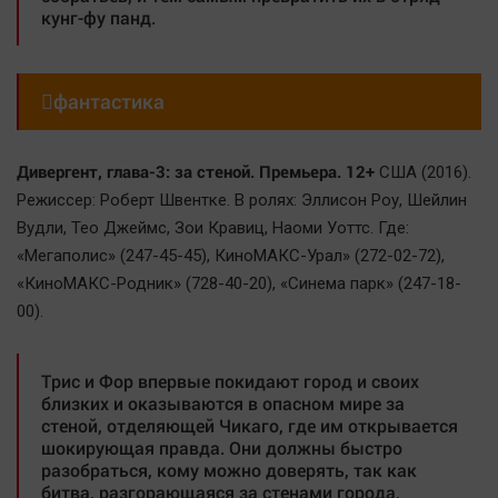
кунг-фу панд.

фантастика
Дивергент, глава-3: за стеной. Премьера. 12+
США (2016).
Режиссер: Роберт Швентке. В ролях: Эллисон Роу, Шейлин
Вудли, Тео Джеймс, Зои Кравиц, Наоми Уоттс. Где:
«Мегаполис» (247-45-45), КиноМАКС-Урал» (272-02-72),
«КиноМАКС-Родник» (728-40-20), «Синема парк» (247-18-
00).
Трис и Фор впервые покидают город и своих
близких и оказываются в опасном мире за
стеной, отделяющей Чикаго, где им открывается
шокирующая правда. Они должны быстро
разобраться, кому можно доверять, так как
битва, разгорающаяся за стенами города,