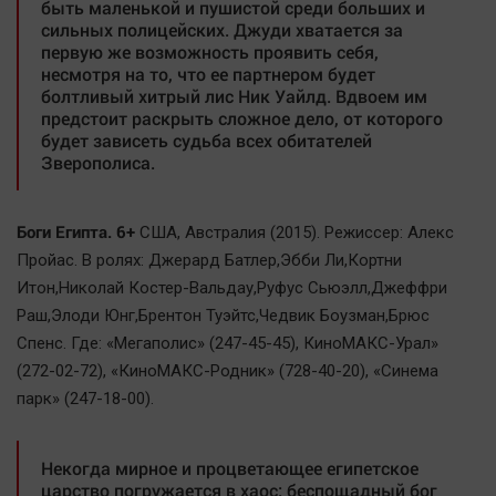
быть маленькой и пушистой среди больших и
сильных полицейских. Джуди хватается за
первую же возможность проявить себя,
несмотря на то, что ее партнером будет
болтливый хитрый лис Ник Уайлд. Вдвоем им
предстоит раскрыть сложное дело, от которого
будет зависеть судьба всех обитателей
Зверополиса.
Боги Египта. 6+
США, Австралия (2015). Режиссер: Алекс
Пройас. В ролях: Джерард Батлер,Эбби Ли,Кортни
Итон,Николай Костер-Вальдау,Руфус Сьюэлл,Джеффри
Раш,Элоди Юнг,Брентон Туэйтс,Чедвик Боузман,Брюс
Спенс. Где: «Мегаполис» (247-45-45), КиноМАКС-Урал»
(272-02-72), «КиноМАКС-Родник» (728-40-20), «Синема
парк» (247-18-00).
Некогда мирное и процветающее египетское
царство погружается в хаос: беспощадный бог