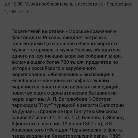
до 18:00, Mузей изобразительных искусств (пл. Революции,
1, 263-77-51).
Посетителей выставки «Морские сражения и
флотоводцы России» ожидает встреча с
коллекциями Центрального Военно-морского
музея – старейшего музея России, обладателя
одного из крупнейших морских собраний мира,
включающего более 700 тысяч предметов по
истории российского и зарубежного
мореплавания. «Жемчужины» экспозиции в
Челябинске - живопись и графика лучших
маринистов, участников военных экспедиций,
повествующих о драматических баталиях на
море: картины А. П. Боголюбова («Обстрел
пароходом "Прут" турецкой крепости Силистрии
на Дунае», «Сражение при Гангуте в Финском
заливе 27 июня 1714 г.»), Л.Д. Блинова («Эпизод
Афонского сражения 19 июня 1807 г.»), И.К.
Айвазовского («Эскадра Черноморского флота
перед входом на Севастопольский рейд», 1895