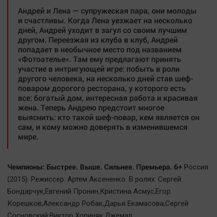
Андрей и Лена — супружеская пара, они молоды
и счастливы. Когда Лена уезжает на несколько
дней, Андрей уходит в загул со своим лучшим
другом. Переезжая из клуба в клуб, Андрей
попадает в необычное место под названием
«Фотоателье». Там ему предлагают принять
участие в интригующей игре: побыть в роли
другого человека, на несколько дней став шеф-
поваром дорогого ресторана, у которого есть
все: богатый дом, интересная работа и красивая
жена. Теперь Андрею предстоит многое
выяснить: кто такой шеф-повар, кем является он
сам, и кому можно доверять в изменившемся
мире.
Чемпионы: Быстрее. Выше. Сильнее. Премьера. 6+
Россия
(2015). Режиссер: Артем Аксененко. В ролях: Сергей
Бондарчук,Евгений Пронин,Кристина Асмус,Егор
Корешков,Александр Робак,Дарья Екамасова,Сергей
Сосновский,Виктор Хориняк,Джемал