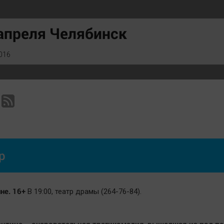
Статистика
Вирус чтения
Челябинск космический
Вкусное
апреля Челябинск
Другие рубрики
Гороскоп
Bookworms
Дети
016
English version
ЖКХ
Online-консультация
Интервью
Актуальная тема
Качество жизни
р
не. 16+
В 19:00, театр драмы (264-76-84).