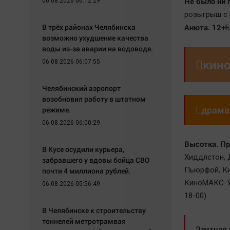
Не было ни 
06.08.2026 06:12:29
розыгрыш с п
В трёх районах Челябинска
Анюта. 12+
Б
возможно ухудшение качества
воды из-за аварии на водоводе.

кин
06.08.2026 06:07:55
Челябинский аэропорт
возобновил работу в штатном

драма
режиме.
06.08.2026 06:00:29
Высотка. Пр
В Кусе осудили курьера,
Хиддлстон, 
забравшего у вдовы бойца СВО
Пьюрфой, Кил
почти 4 миллиона рублей.
КиноМАКС-Ур
06.08.2026 05:56:49
18-00).
В Челябинске к строительству
тоннелей метротрамвая
Элитная 