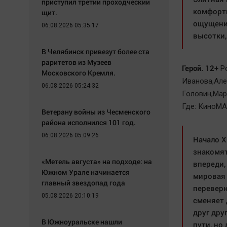
приступил третий проходческий
комфортн
щит.
ощущени
06.08.2026 05:35:17
высотки,
В Челябинск привезут более ста
раритетов из Музеев
Герой. 12+
Ро
Московского Кремля.
Иванова,Але
06.08.2026 05:24:32
Головин,Мар
Где: КиноМА
Ветерану войны из Чесменского
района исполнился 101 год.
06.08.2026 05:09:26
Начало Х
знакомят
«Метель августа» на подходе: на
впереди,
Южном Урале начинается
мировая 
главный звездопад года
переверн
05.08.2026 20:10:19
сменяет 
друг дру
В Южноуральске нашли
пути, но