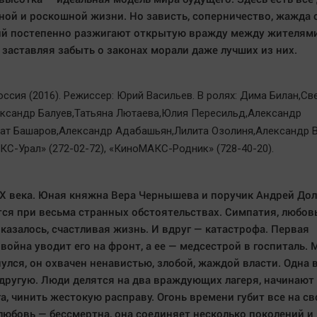
ой и роскошной жизни. Но зависть, соперничество, жажда 
й постепенно разжигают открытую вражду между жителям
 заставляя забыть о законах морали даже лучших из них.
ссия (2016). Режиссер: Юрий Васильев. В ролях: Дима Билан,Св
ксандр Балуев,Татьяна Лютаева,Юлия Пересильд,Александр
ат Башаров,Александр Адабашьян,Лилита Озолиня,Александр В
КС-Урал» (272-02-72), «КиноМАКС-Родник» (728-40-20).
Х века. Юная княжна Вера Чернышева и поручик Андрей До
ся при весьма странных обстоятельствах. Симпатия, любов
 казалось, счастливая жизнь. И вдруг — катастрофа. Первая
война уводит его на фронт, а ее — медсестрой в госпиталь. 
улся, он охвачен ненавистью, злобой, жаждой власти. Одна 
другую. Люди делятся на два враждующих лагеря, начинают
га, чинить жестокую расправу. Огонь времени губит все на с
 любовь — бессмертна, она соединяет несколько поколений и