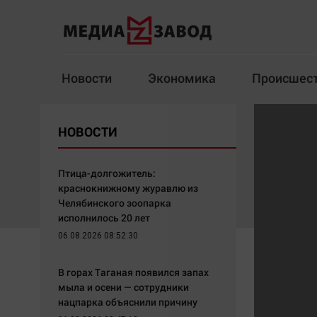
Новости
Экономика
Происшес
Новости
Экономика
НОВОСТИ
Здоровье
Спорт
Кур
Птица-долгожитель:
краснокнижному журавлю из
Челябинского зоопарка
исполнилось 20 лет
Архив
06.08.2026 08:52:30
Наша победа
Спорт
В горах Таганая появился запах
Общество
Технологии
мыла и осени — сотрудники
нацпарка объяснили причину
Политика
Отраслевые темы