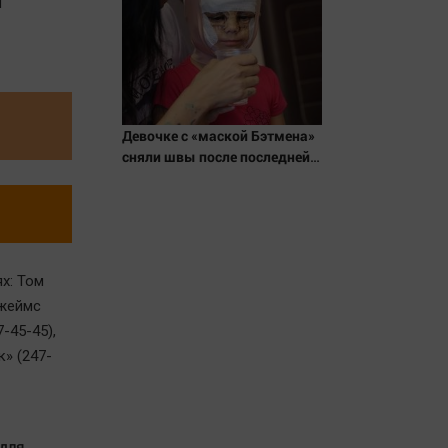
й
Девочке с «маской Бэтмена»
сняли швы после последней
операции
ях: Том
Джеймс
-45-45),
» (247-
 для