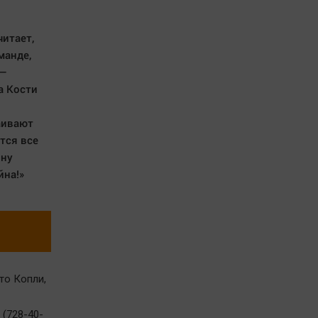
ы
читает,
манде,
 —
а Кости
аивают
тся все
ону
йна!»
то Копли,
 (728-40-