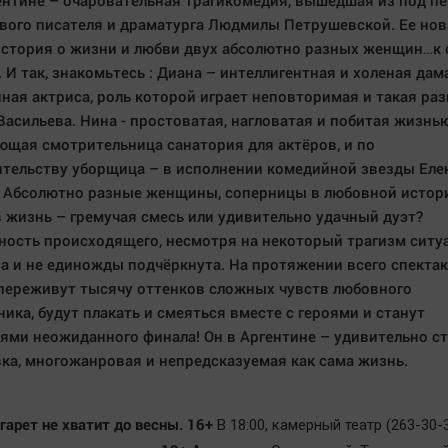
ентине – очаровательная трагикомедия, вышедшая из под пе
вого писателя и драматурга Людмилы Петрушевской. Ее нов
история о жизни и любви двух абсолютно разных женщин…к
 И так, знакомьтесь : Диана – интеллигентная и холеная дама
ная актриса, роль которой играет неповторимая и такая раз
Васильева. Нина - простоватая, нагловатая и побитая жизнью
щая смотрительница санатория для актёров, и по
тельству уборщица – в исполнении комедийной звезды Ел
 Абсолютно разные женщины, соперницы в любовной истор
 жизнь – гремучая смесь или удивительно удачный дуэт?
ость происходящего, несмотря на некоторый трагизм ситу
а и не единожды подчёркнута. На протяжении всего спекта
переживут тысячу оттенков сложных чувств любовного
ника, будут плакать и смеяться вместе с героями и станут
ями неожиданного финала! Он в Аргентине – удивительно с
ка, многожанровая и непредсказуемая как сама жизнь.
гарет не хватит до весны. 16+
В 18:00, камерный театр (263-30-3