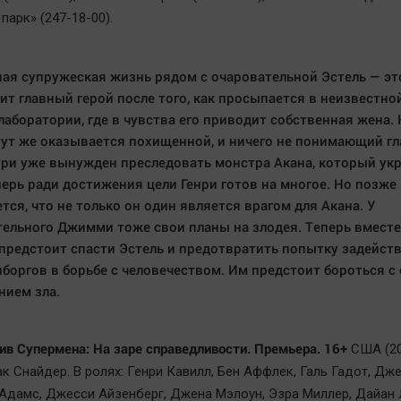
 парк» (247-18-00).
ая супружеская жизнь рядом с очаровательной Эстель — это
ит главный герой после того, как просыпается в неизвестно
лаборатории, где в чувства его приводит собственная жена.
тут же оказывается похищенной, и ничего не понимающий г
нри уже вынужден преследовать монстра Акана, который укр
перь ради достижения цели Генри готов на многое. Но позже
тся, что не только он один является врагом для Акана. У
ельного Джимми тоже свои планы на злодея. Теперь вместе
предстоит спасти Эстель и предотвратить попытку задейст
боргов в борьбе с человечеством. Им предстоит бороться с
ием зла.
ив Супермена: На заре справедливости. Премьера. 16+
США (20
к Снайдер. В ролях: Генри Кавилл, Бен Аффлек, Галь Гадот, Дж
Адамс, Джесси Айзенберг, Джена Мэлоун, Эзра Миллер, Дайан 