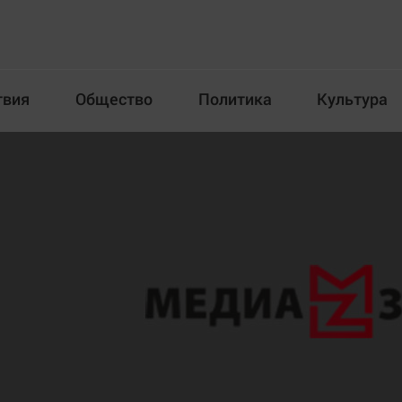
твия
Общество
Политика
Культура
Происшествия
Общество
Пол
илка
Новости компаний
Афиша
Прогулки по городу Ч
Блогеркуль
Спецпроект
Быстрый медиазавод