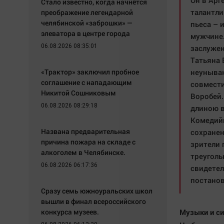
Он в Арг
Стало известно, когда начнётся
талантли
преображение легендарной
челябинской «заброшки» —
пьеса – 
элеватора в центре города
мужчине.
06.08.2026 08:35:01
заслужен
Татьяна 
«Трактор» заключил пробное
неунываю
соглашение с нападающим
совмести
Никитой Сошниковым
Воробей.
06.08.2026 08:29:18
длиною в
Комедийн
Названа предварительная
сохранен
причина пожара на складе с
зрители 
алкоголем в Челябинске.
треуголь
06.08.2026 06:17:36
свидетел
постанов
Сразу семь южноуральских школ
вышли в финал всероссийского
конкурса музеев.
Музыки и си