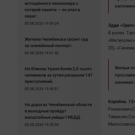
истощённого пенсионера с
напомина
потерей памяти — он упал в
овраг.
05.08.2026 19:59:29
Эдди «Орел»
В ролях: Тэ
Жителю Челябинска грозит суд
«Мегаполис»
за сожжённый паспорт.
20), «Синема
05.08.2026 19:51:42
Фильм по
На Южном Урале более 2,5 тысяч
прослави
силовиков за сутки раскрыли 147
преступлений.
занимал 
05.08.2026 19:43:51
Коробка. 12
На дорогах Челябинской области
Романович,С
в выходные пройдут
Тавризян,Со
масштабные рейды ГИБДД.
Милославская
05.08.2026 19:35:00