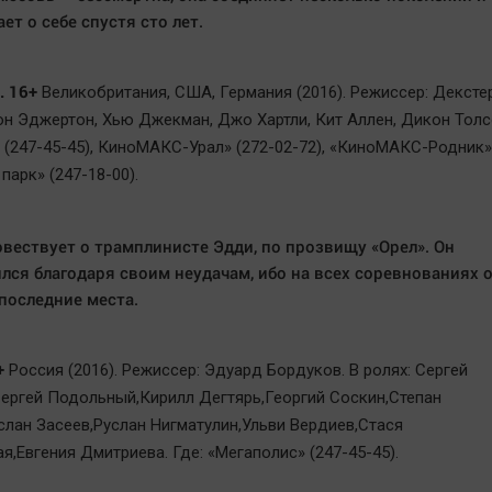
ет о себе спустя сто лет.
. 16+
Великобритания, США, Германия (2016). Режиссер: Дексте
рон Эджертон, Хью Джекман, Джо Хартли, Кит Аллен, Дикон Толсо
 (247-45-45), КиноМАКС-Урал» (272-02-72), «КиноМАКС-Родник»
 парк» (247-18-00).
вествует о трамплинисте Эдди, по прозвищу «Орел». Он
лся благодаря своим неудачам, ибо на всех соревнованиях 
последние места.
+
Россия (2016). Режиссер: Эдуард Бордуков. В ролях: Сергей
ергей Подольный,Кирилл Дегтярь,Георгий Соскин,Степан
слан Засеев,Руслан Нигматулин,Ульви Вердиев,Стася
,Евгения Дмитриева. Где: «Мегаполис» (247-45-45).