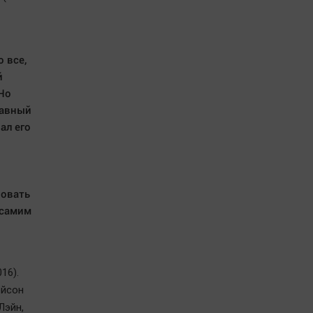
 все,
й
 Но
лавный
ал его
вовать
 самим
16).
ейсон
Лэйн,