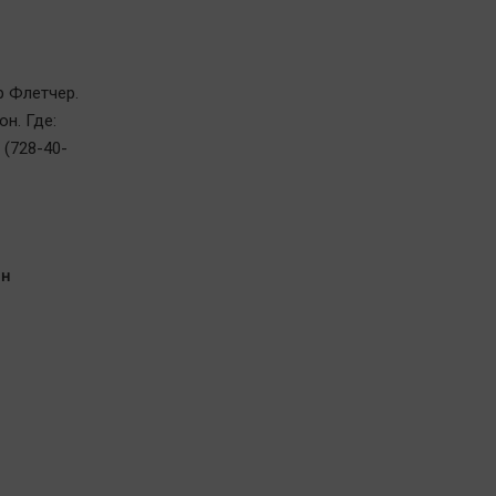
р Флетчер.
н. Где:
 (728-40-
он