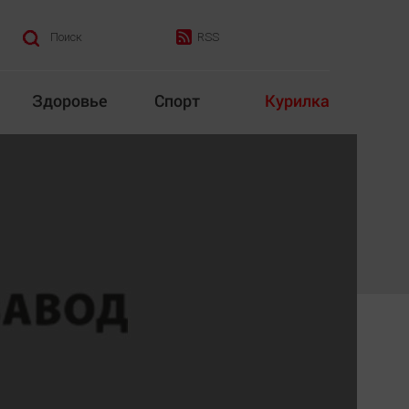
RSS
Поиск
Здоровье
Спорт
Курилка
итика
Культура
Конкурс
Народная журналистика
Наука