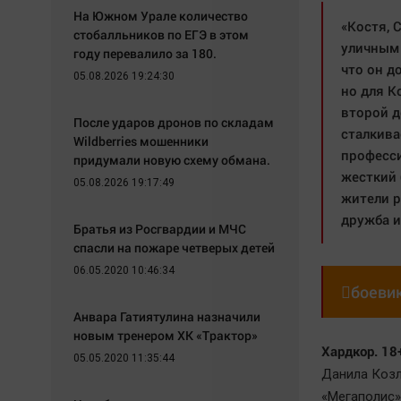
На Южном Урале количество
«Костя, 
стобалльников по ЕГЭ в этом
уличным 
году перевалило за 180.
что он д
05.08.2026 19:24:30
но для К
второй д
После ударов дронов по складам
сталкива
Wildberries мошенники
професси
придумали новую схему обмана.
жесткий 
05.08.2026 19:17:49
жители р
дружба и
Братья из Росгвардии и МЧС
спасли на пожаре четверых детей
06.05.2020 10:46:34

боеви
Анвара Гатиятулина назначили
новым тренером ХК «Трактор»
Хардкор. 18
05.05.2020 11:35:44
Данила Козл
«Мегаполис»