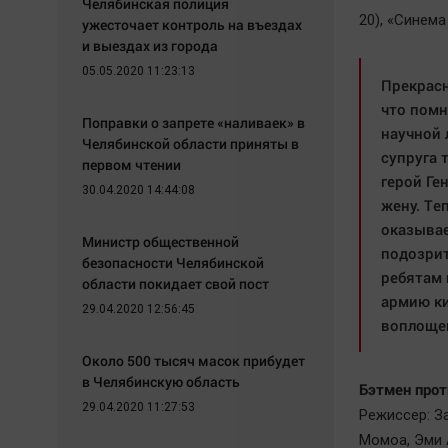
Челябинская полиция
20), «Синема
ужесточает контроль на въездах
и выездах из города
05.05.2020 11:23:13
Прекрасн
что помн
Поправки о запрете «наливаек» в
научной 
Челябинской области приняты в
супруга 
первом чтении
герой Ге
30.04.2020 14:44:08
жену. Те
оказывае
Министр общественной
подозрит
безопасности Челябинской
ребятам 
области покидает свой пост
армию ки
29.04.2020 12:56:45
воплощен
Около 500 тысяч масок прибудет
в Челябинскую область
Бэтмен прот
29.04.2020 11:27:53
Режиссер: За
Момоа, Эми 