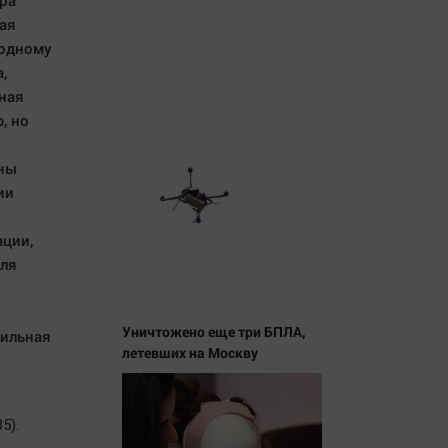
ра
ая
 одному
,
ная
, но
ены
ии
ации,
кля
Уничтожено еще три БПЛА,
тильная
летевших на Москву
5).