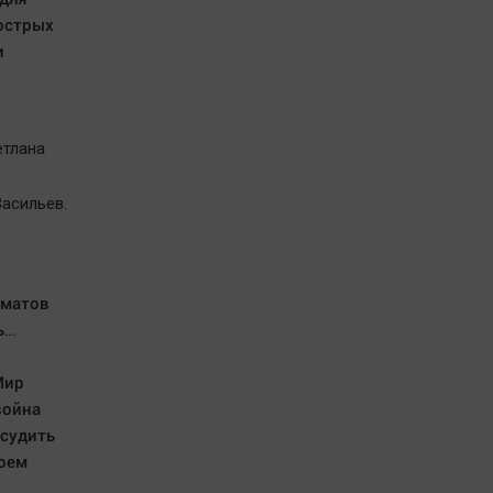
острых
и
етлана
асильев.
лматов
ь…
Мир
война
 судить
воем