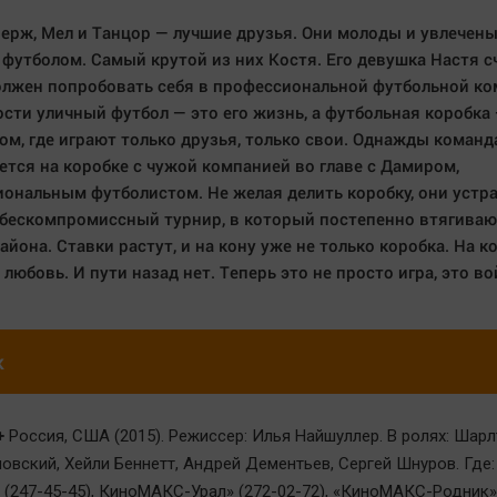
Серж, Мел и Танцор — лучшие друзья. Они молоды и увлечен
футболом. Самый крутой из них Костя. Его девушка Настя с
олжен попробовать себя в профессиональной футбольной ко
ости уличный футбол — это его жизнь, а футбольная коробка
ом, где играют только друзья, только свои. Однажды команд
ется на коробке с чужой компанией во главе с Дамиром,
ональным футболистом. Не желая делить коробку, они устр
бескомпромиссный турнир, в который постепенно втягиваю
айона. Ставки растут, и на кону уже не только коробка. На к
 любовь. И пути назад нет. Теперь это не просто игра, это во
к
+
Россия, США (2015). Режиссер: Илья Найшуллер. В ролях: Шарл
овский, Хейли Беннетт, Андрей Дементьев, Сергей Шнуров. Где:
 (247-45-45), КиноМАКС-Урал» (272-02-72), «КиноМАКС-Родник»