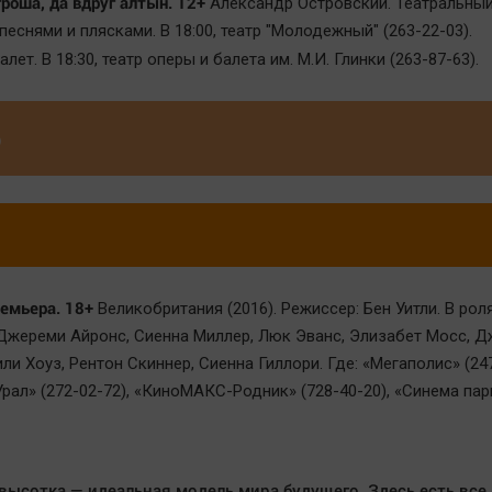
гроша, да вдруг алтын. 12+
Александр Островский. Театральны
еснями и плясками. В 18:00, театр "Молодежный" (263-22-03).
алет. В 18:30, театр оперы и балета им. М.И. Глинки (263-87-63).
о
емьера. 18+
Великобритания (2016). Режиссер: Бен Уитли. В рол
Джереми Айронс, Сиенна Миллер, Люк Эванс, Элизабет Мосс, 
и Хоуз, Рентон Скиннер, Сиенна Гиллори. Где: «Мегаполис» (247
ал» (272-02-72), «КиноМАКС-Родник» (728-40-20), «Синема парк
высотка — идеальная модель мира будущего. Здесь есть все