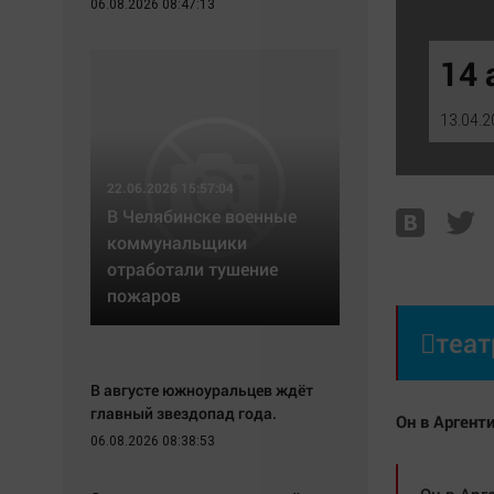
06.08.2026 08:47:13
Экономика
Hедвижимость
Происшествия
Образование
14 
Здоровье
Автомобили
Культура
XX век: криминальные уроки
13.04.2
Курилка
Банки
Мнения
Медиаграмотность
22.06.2026 15:57:04
Медицина
В Челябинске военные
коммунальщики
отработали тушение
пожаров

теат
В августе южноуральцев ждёт
главный звездопад года.
Он в Аргенти
06.08.2026 08:38:53