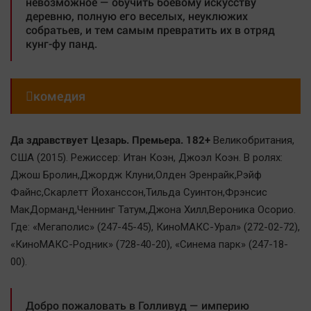
невозможное — обучить боевому искусству
деревню, полную его веселых, неуклюжих
собратьев, и тем самым превратить их в отряд
кунг-фу панд.

комедия
Да здравствует Цезарь. Премьера. 182+
Великобритания,
США (2015). Режиссер: Итан Коэн, Джоэл Коэн. В ролях:
Джош Бролин,Джордж Клуни,Олден Эренрайк,Рэйф
Файнс,Скарлетт Йоханссон,Тильда Суинтон,Фрэнсис
МакДорманд,Ченнинг Татум,Джона Хилл,Вероника Осорио.
Где: «Мегаполис» (247-45-45), КиноМАКС-Урал» (272-02-72),
«КиноМАКС-Родник» (728-40-20), «Синема парк» (247-18-
00).
Добро пожаловать в Голливуд — империю