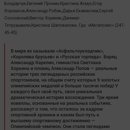
Бондарчук,Евгений Пронин,Кристина Асмус,Егор
Корешков,Александр Робак,Дарья Екамасова,Сергей
Сосновский,Виктор Хориняк,Джемал
Тетруашвили,Кристина Шаповалова. Где: «Мегаполис» (247-
45-45).
В мире их называли «Асфальтоукладчик»,
«Королева брусьев» и «Русская торпеда». Борец
Александр Карелин, гимнастка Светлана
Хоркина и пловец Александр Попов — реальные
истории трех легендарных российских
спортсменов, на общем счету которых 9 золотых
олимпийских медалей и больше тысячи побед! У
каждого был свой путь, своя уникальная
драматическая история восхождения. Три яркие
новеллы, основанные на реальных событиях,
расскажут о том, что осталось за кадром
спортивной хроники и каким был путь к
высшему спортивному достижению —
Олимпийский чемпион. Они стали легендами