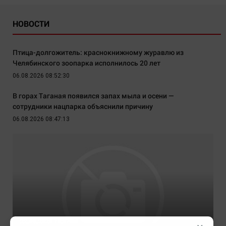
НОВОСТИ
Птица-долгожитель: краснокнижному журавлю из
Челябинского зоопарка исполнилось 20 лет
06.08.2026 08:52:30
В горах Таганая появился запах мыла и осени —
сотрудники нацпарка объяснили причину
06.08.2026 08:47:13
22.06.2026 15:57:04