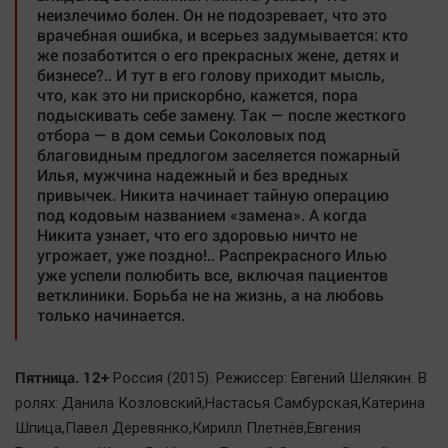
неизлечимо болен. Он не подозревает, что это
врачебная ошибка, и всерьез задумывается: кто
же позаботится о его прекрасных жене, детях и
бизнесе?.. И тут в его голову приходит мысль,
что, как это ни прискорбно, кажется, пора
подыскивать себе замену. Так — после жесткого
отбора — в дом семьи Соколовых под
благовидным предлогом заселяется пожарный
Илья, мужчина надежный и без вредных
привычек. Никита начинает тайную операцию
под кодовым названием «замена». А когда
Никита узнает, что его здоровью ничто не
угрожает, уже поздно!.. Распрекрасного Илью
уже успели полюбить все, включая пациентов
ветклиники. Борьба не на жизнь, а на любовь
только начинается.
Пятница. 12+
Россия (2015). Режиссер: Евгений Шелякин. В
ролях: Данила Козловский,Настасья Самбурская,Катерина
Шпица,Павел Деревянко,Кирилл Плетнёв,Евгения