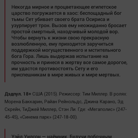
Актуальная тема
Некогда мирное и процветающее египетское
царство погружается в хаос: беспощадный бог
тьмы Сет убивает своего брата Осириса и
Афиша
узурпирует трон. Вызов ему неожиданно бросает
Блогеркуль
простой смертный, находчивый молодой вор.
Чтобы вернуть к жизни свою прекрасную
Быстрый медиазавод
возлюбленную, ему приходится заручиться
Вирус чтения
поддержкой могущественного и мстительного
бога Гора. Лишь выдержав испытание на
Вкусное
прочность и принеся в жертву все самое дорогое,
Гороскоп
им удастся противостоять Сету и его
приспешникам в мире живых и мире мертвых.
Дети
ЖКХ
Дэдпул. 18+
США (2015). Режиссер: Тим Миллер. В ролях:
Интервью
Морена Баккарин, Райан Рейнольдс, Джина Карано, Эд
Качество жизни
Скрейн, ТиДжей Миллер, Стэн Ли. Где: «Мегаполис» (247-
45-45), «Синема парк» (247-18-00).
Конкурс
Народная журналистика
Уэйд Уилсон — наёмник. Будучи побочным