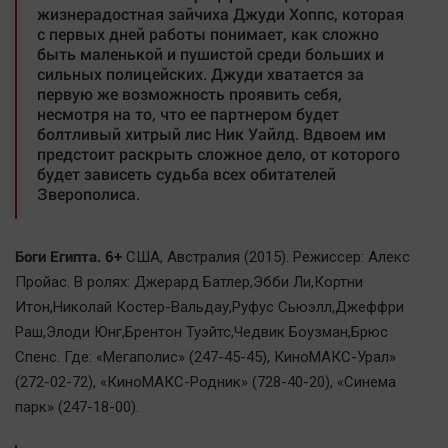
жизнерадостная зайчиха Джуди Хоппс, которая
Автомобили
с первых дней работы понимает, как сложно
XX век: криминальные уроки
быть маленькой и пушистой среди больших и
сильных полицейских. Джуди хватается за
Банки
первую же возможность проявить себя,
Медиаграмотность
несмотря на то, что ее партнером будет
болтливый хитрый лис Ник Уайлд. Вдвоем им
Медицина
предстоит раскрыть сложное дело, от которого
будет зависеть судьба всех обитателей
Новости компаний
Зверополиса.
Прогулки по городу Ч
Спецпроект
Боги Египта. 6+
США, Австралия (2015). Режиссер: Алекс
Статистика
Пройас. В ролях: Джерард Батлер,Эбби Ли,Кортни
Итон,Николай Костер-Вальдау,Руфус Сьюэлл,Джеффри
Челябинск космический
Раш,Элоди Юнг,Брентон Туэйтс,Чедвик Боузман,Брюс
Другие рубрики
Спенс. Где: «Мегаполис» (247-45-45), КиноМАКС-Урал»
Bookworms
(272-02-72), «КиноМАКС-Родник» (728-40-20), «Синема
English version
парк» (247-18-00).
Online-консультация