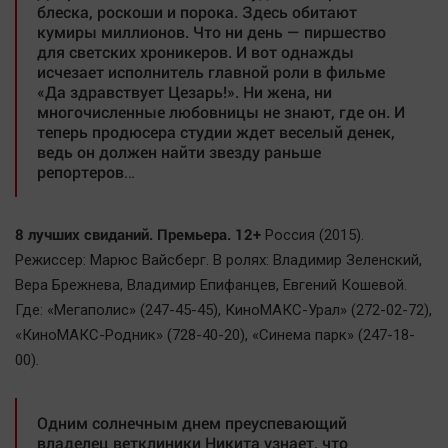
блеска, роскоши и порока. Здесь обитают
кумиры миллионов. Что ни день — пиршество
для светских хроникеров. И вот однажды
исчезает исполнитель главной роли в фильме
«Да здравствует Цезарь!». Ни жена, ни
многочисленные любовницы не знают, где он. И
теперь продюсера студии ждет веселый денек,
ведь он должен найти звезду раньше
репортеров…
8 лучших свиданий. Премьера. 12+
Россия (2015).
Режиссер: Марюс Вайсберг. В ролях: Владимир Зеленский,
Вера Брежнева, Владимир Епифанцев, Евгений Кошевой.
Где: «Мегаполис» (247-45-45), КиноМАКС-Урал» (272-02-72),
«КиноМАКС-Родник» (728-40-20), «Синема парк» (247-18-
00).
Одним солнечным днем преуспевающий
владелец ветклиники Никита узнает, что