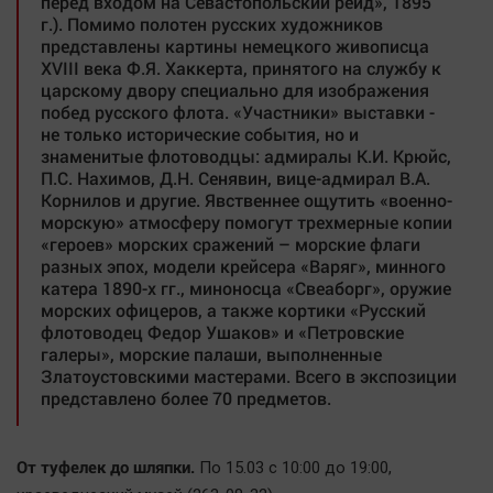
перед входом на Севастопольский рейд», 1895
г.). Помимо полотен русских художников
представлены картины немецкого живописца
XVIII века Ф.Я. Хаккерта, принятого на службу к
царскому двору специально для изображения
побед русского флота. «Участники» выставки -
не только исторические события, но и
знаменитые флотоводцы: адмиралы К.И. Крюйс,
П.С. Нахимов, Д.Н. Сенявин, вице-адмирал В.А.
Корнилов и другие. Явственнее ощутить «военно-
морскую» атмосферу помогут трехмерные копии
«героев» морских сражений – морские флаги
разных эпох, модели крейсера «Варяг», минного
катера 1890-х гг., миноносца «Свеаборг», оружие
морских офицеров, а также кортики «Русский
флотоводец Федор Ушаков» и «Петровские
галеры», морские палаши, выполненные
Златоустовскими мастерами. Всего в экспозиции
представлено более 70 предметов.
От туфелек до шляпки.
По 15.03 с 10:00 до 19:00,