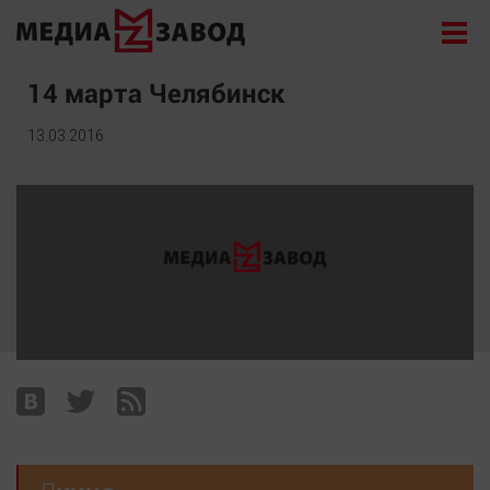
Новости
14 марта Челябинск
Экономика
13.03.2016
Происшествия
Общество
Политика
Культура
Здоровье
Спорт
Курилка
Поиск
Архив