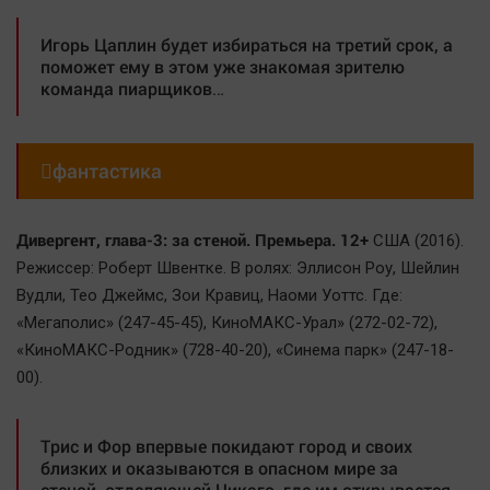
Игорь Цаплин будет избираться на третий срок, а
поможет ему в этом уже знакомая зрителю
команда пиарщиков…

фантастика
Дивергент, глава-3: за стеной. Премьера. 12+
США (2016).
Режиссер: Роберт Швентке. В ролях: Эллисон Роу, Шейлин
Вудли, Тео Джеймс, Зои Кравиц, Наоми Уоттс. Где:
«Мегаполис» (247-45-45), КиноМАКС-Урал» (272-02-72),
«КиноМАКС-Родник» (728-40-20), «Синема парк» (247-18-
00).
Трис и Фор впервые покидают город и своих
близких и оказываются в опасном мире за
стеной, отделяющей Чикаго, где им открывается