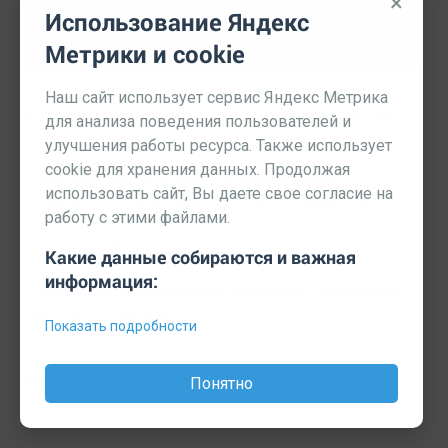
×
В Челябинске военные коммунальщики
Использование Яндекс
отработали тушение пожаров
Метрики и cookie
Наш сайт использует сервис Яндекс Метрика
В августе южноуральцев ждёт главный звездопад года.
для анализа поведения пользователей и
06.08.2026 08:38:53
улучшения работы ресурса. Также использует
cookie для хранения данных. Продолжая
Стало известно, когда начнётся преображение
использовать сайт, Вы даете свое согласие на
легендарной челябинской «заброшки» — элеватора в
работу с этими файлами.
центре города
06.08.2026 08:35:01
Какие данные собираются и важная
информация:
«Трактор» заключил пробное соглашение с нападающим
Никитой Сошниковым
Показать подробности
06.08.2026 08:29:18
Названа предварительная причина пожара на складе с
Понятно
алкоголем в Челябинске.
06.08.2026 06:17:36