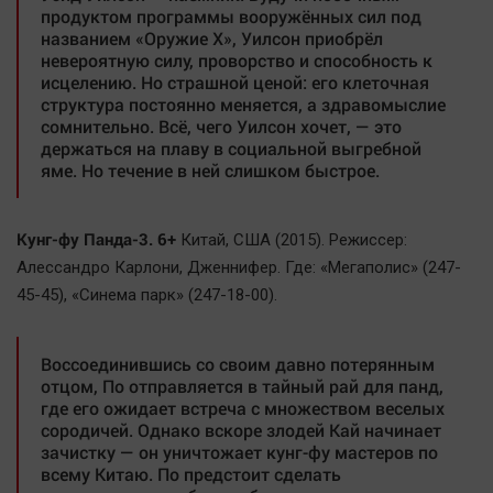
Наука
продуктом программы вооружённых сил под
названием «Оружие X», Уилсон приобрёл
Обсуждаем
невероятную силу, проворство и способность к
Отдых
исцелению. Но страшной ценой: его клеточная
структура постоянно меняется, а здравомыслие
Персона
сомнительно. Всё, чего Уилсон хочет, — это
Последняя инстанция
держаться на плаву в социальной выгребной
яме. Но течение в ней слишком быстрое.
Светская жизнь
Тенденции
Точка на карте
Кунг-фу Панда-3. 6+
Китай, США (2015). Режиссер:
Алессандро Карлони, Дженнифер. Где: «Мегаполис» (247-
45-45), «Синема парк» (247-18-00).
Воссоединившись со своим давно потерянным
отцом, По отправляется в тайный рай для панд,
где его ожидает встреча с множеством веселых
сородичей. Однако вскоре злодей Кай начинает
зачистку — он уничтожает кунг-фу мастеров по
всему Китаю. По предстоит сделать