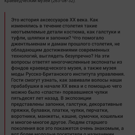
краеведческий музей (263-08-32).
Это история аксессуаров XX века. Как
изменялись в течение столетия такие
неотъемлемые детали костюма, как галстуки и
туфли, шляпки и запонки? Что помогало
джентльменам и дамам прошлого столетия, не
обладающим достижениями современных
технологий, выглядеть безупречно? На эти
вопросы ответят многочисленные экспонаты из
фондов краеведческого музея, а также музея
моды Русско-Британского института управления.
Гости смогут узнать, как завивали волосы наши
прабабушки в начале XX века и с помощью чего
можно было «спасти» порвавшиеся чулки
пятьдесят лет назад. В экспозиции
представлены запонки, галстуки, декоративные
пряжки, булавки, платки, чулки, перчатки,
воротники, манжеты, кашне, сумочки, кошельки
и многое-многое другое. Людям старшего
поколения все это покажется очень знакомым, а
вот более молодые посетители о назначении