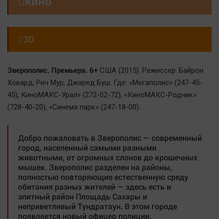

кино
Наша победа
Общество

3D
Политика
Экономика
Происшествия
Зверополис. Премьера. 6+
США (2015). Режиссер: Байрон
Здоровье
Ховард, Рич Мур, Джаред Буш. Где: «Мегаполис» (247-45-
45), КиноМАКС-Урал» (272-02-72), «КиноМАКС-Родник»
Культура
(728-40-20), «Синема парк» (247-18-00).
Курилка
Мнения
Добро пожаловать в Зверополис — современный
город, населенный самыми разными
Спорт
животными, от огромных слонов до крошечных
мышек. Зверополис разделен на районы,
Технологии
полностью повторяющие естественную среду
Отраслевые темы
обитания разных жителей — здесь есть и
элитный район Площадь Сахары и
Hедвижимость
неприветливый Тундратаун. В этом городе
Образование
появляется новый офицер полиции,