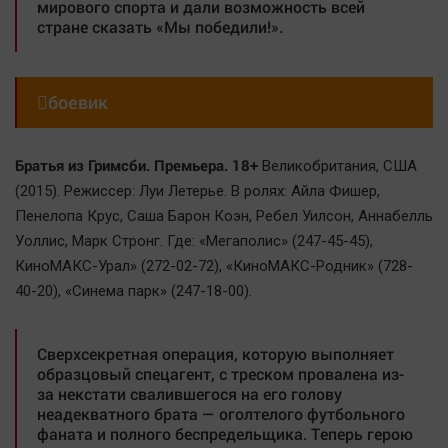
мирового спорта и дали возможность всей
стране сказать «Мы победили!».

боевик
Братья из Гримсби. Премьера. 18+
Великобритания, США
(2015). Режиссер: Луи Летерье. В ролях: Айла Фишер,
Пенелопа Крус, Саша Барон Коэн, Ребел Уилсон, Аннабелль
Уоллис, Марк Стронг. Где: «Мегаполис» (247-45-45),
КиноМАКС-Урал» (272-02-72), «КиноМАКС-Родник» (728-
40-20), «Синема парк» (247-18-00).
Сверхсекретная операция, которую выполняет
образцовый спецагент, с треском провалена из-
за некстати свалившегося на его голову
неадекватного брата — оголтелого футбольного
фаната и полного беспредельщика. Теперь герою