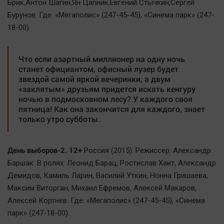
Брик,Антон Шагин,Ян Цапник,Евгений Стычкин,Сергей
Бурунов. Где: «Мегаполис» (247-45-45), «Синема парк» (247-
18-00).
Что если азартный миллионер на одну ночь
станет официантом, офисный лузер будет
звездой самой яркой вечеринки, а двум
«заклятым» друзьям придется искать кенгуру
ночью в подмосковном лесу? У каждого своя
пятница! Как она закончится для каждого, знает
только утро субботы.
День выборов-2. 12+
Россия (2015). Режиссер: Александр
Баршак. В ролях: Леонид Барац, Ростислав Хаит, Александр
Демидов, Камиль Ларин, Василий Уткин, Нонна Гришаева,
Максим Виторган, Михаил Ефремов, Алексей Макаров,
Алексей Кортнев. Где: «Мегаполис» (247-45-45), «Синема
парк» (247-18-00).