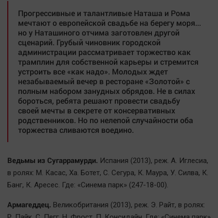
Актуальная тема
Прогрессивные и талантливые Наташа и Рома
мечтают о европейской свадьбе на берегу моря...
но у Наташиного отчима заготовлен другой
Афиша
сценарий. Грубый чиновник городской
Блогеркуль
администрации рассматривает торжество как
трамплин для собственной карьеры и стремится
Быстрый медиазавод
устроить все «как надо». Молодых ждет
Вирус чтения
незабываемый вечер в ресторане «Золотой» с
полным набором занудных обрядов. Не в силах
Вкусное
бороться, ребята решают провести свадьбу
Гороскоп
своей мечты в секрете от консервативных
родственников. Но по нелепой случайности оба
Дети
торжества сливаются воедино.
ЖКХ
Интервью
Ведьмы из Сугаррамурди.
Испания (2013), реж. А. Иглесиа,
Качество жизни
в ролях: М. Касас, Ха. Ботет, С. Сегура, К. Маура, У. Силва, К.
Банг, К. Аресес. Где: «Синема парк» (247-18-00).
Конкурс
Армагеддец.
Великобритания (2013), реж. Э. Райт, в ролях:
Народная журналистика
Р. Пайк, С. Пегг, Н. Фрост, П. Консидайн. Где: «Синема парк»