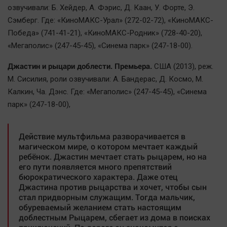
озвучивали: Б. Хейдер, А. Фэрис, Д. Каан, У. Форте, Э.
Сэмберг. Где: «КиноМАКС-Урал» (272-02-72), «КиноМАКС-
Победа» (741-41-21), «КиноМАКС-Родник» (728-40-20),
«Мегаполис» (247-45-45), «Синема парк» (247-18-00).
Джастин и рыцари доблести. Премьера.
США (2013), реж.
М. Сисилия, роли озвучивали: А. Бандерас, Д. Космо, М.
Калкин, Ча. Дэнс. Где: «Мегаполис» (247-45-45), «Синема
парк» (247-18-00),
Действие мультфильма разворачивается в
магическом мире, о котором мечтает каждый
ребёнок. Джастин мечтает стать рыцарем, но на
его пути появляется много препятствий
бюрократического характера. Даже отец
Джастина против рыцарства и хочет, чтобы сын
стал придворным служащим. Тогда мальчик,
обуреваемый желанием стать настоящим
доблестным Рыцарем, сбегает из дома в поисках