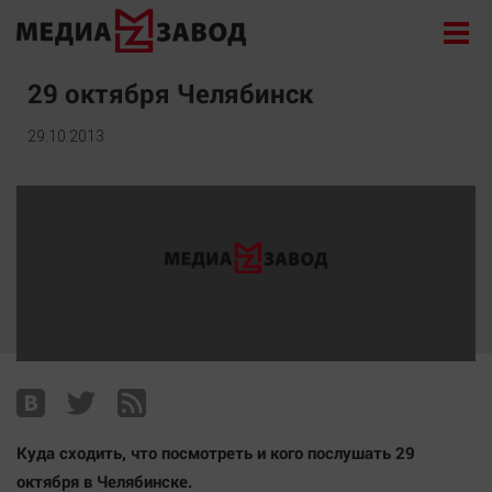
Новости
29 октября Челябинск
Экономика
29.10.2013
Происшествия
Общество
Политика
Культура
Здоровье
Спорт
Курилка
Поиск
Куда сходить, что посмотреть и кого послушать 29
Архив
октября в Челябинске.