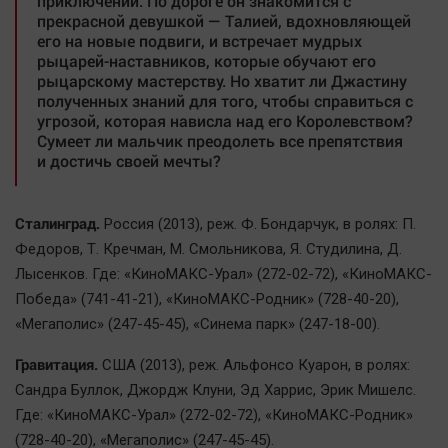
приключений. По дороге он знакомится с
прекрасной девушкой — Талией, вдохновляющей
его на новые подвиги, и встречает мудрых
рыцарей-наставников, которые обучают его
рыцарскому мастерству. Но хватит ли Джастину
полученных знаний для того, чтобы справиться с
угрозой, которая нависла над его Королевством?
Сумеет ли мальчик преодолеть все препятствия
и достичь своей мечты?
Сталинград.
Россия (2013), реж. Ф. Бондарчук, в ролях: П.
Федоров, Т. Кречман, М. Смольникова, Я. Студилина, Д.
Лысенков. Где: «КиноМАКС-Урал» (272-02-72), «КиноМАКС-
Победа» (741-41-21), «КиноМАКС-Родник» (728-40-20),
«Мегаполис» (247-45-45), «Синема парк» (247-18-00).
Гравитация.
США (2013), реж. Альфонсо Куарон, в ролях:
Сандра Буллок, Джордж Клуни, Эд Харрис, Эрик Мишелс.
Где: «КиноМАКС-Урал» (272-02-72), «КиноМАКС-Родник»
(728-40-20), «Мегаполис» (247-45-45).