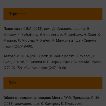
триллер
Плюс один.
США (2013), реж. Д. Илиадис, в ролях: Э.
Хиншоу, Р. Уэйкфилд, Э. Биллингсли, Р. Гриффис, Н. Холл, К.
Маррон, Л. Миллер, М. Хэйес, М. Малкольм. Где: «Синема
парк» (247-18-00).
Астрал-2.
США (2013), реж. Д. Ван, в ролях: П. Уилсон, Р.
Бирн, Л. Шэй, Т. Симпкинс, Б. Херши. Где: «КиноМАКС-Урал»
(272-02-72), «Синема парк» (247-18-00.
3D
Облачно, возможны осадки: Месть ГМО. Премьера.
США
(2013), анимация, реж. К. Камерон, К. Пирн, роли