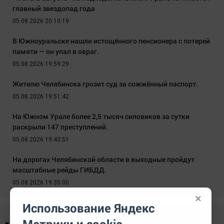
главный звездопад года
05.08.2026 20:10:19
В Южноуральске нашли истощённого пенсионера с потерей
памяти — он упал в овраг.
05.08.2026 19:59:29
Жителю Челябинска грозит суд за сожжённый паспорт.
05.08.2026 19:51:42
На Южном Урале более 2,5 тысяч силовиков за сутки
раскрыли 147 преступлений.
05.08.2026 19:43:51
На дорогах Челябинской области в выходные пройдут
масштабные рейды ГИБДД.
05.08.2026 19:35:00
×
Использование Яндекс