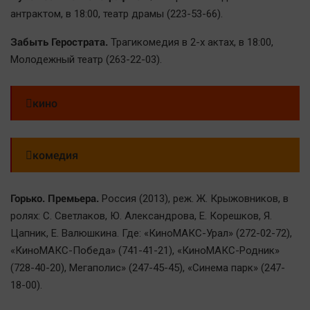
Автомобили
антрактом, в 18:00, театр драмы (223-53-66).
XX век: криминальные уроки
Забыть Герострата.
Трагикомедия в 2-х актах, в 18:00,
Банки
Молодежный театр (263-22-03).
Медиаграмотность
Медицина
кино
Новости компаний
Прогулки по городу Ч
комедия
Спецпроект
Статистика
Горько. Премьера.
Россия (2013), реж. Ж. Крыжовников, в
Челябинск космический
ролях: С. Светлаков, Ю. Александрова, Е. Корешков, Я.
Цапник, Е. Валюшкина. Где: «КиноМАКС-Урал» (272-02-72),
Другие рубрики
«КиноМАКС-Победа» (741-41-21), «КиноМАКС-Родник»
Bookworms
(728-40-20), Мегаполис» (247-45-45), «Синема парк» (247-
English version
18-00).
Online-консультация