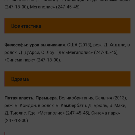
Наука
(247-18-00), Мегаполис» (247-45-45).
Обсуждаем
Отдых
фантастика
Персона
Последняя инстанция
Философы: урок выживания.
США (2013), реж. Д. Хаддлс, в
Светская жизнь
ролях: Д. Д’Арси, С. Лоу. Где: «Мегаполис» (247-45-45),
Тенденции
«Синема парк» (247-18-00).
Точка на карте
драма
Пятая власть. Премьера.
Великобритания, Бельгия (2013),
реж. Б. Кондон, в ролях: Б. Камбербэтч, Д. Брюль, Э. Маки,
Д. Тьюлис. Где: «Мегаполис» (247-45-45), Синема парк»
(247-18-00).