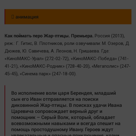
 анимация
Как поймать перо Жар-птицы. Премьера.
Россия (2013),
реж.: Г. Гитис, В. Плотников, роли озвучивали: М. Озеров, Д.
Дюжев, Ю. Савичева, А. Леонов, Н. Гришаева. Где:
«КиноМАКС-Урал» (272-02-72), «КиноМАКС-Победа» (741-
41-21), «КиноМАКС-Родник» (728-40-20), «Мегаполис» (247-
45-45), «Синема парк» (247-18-00).
Во исполнение воли царя Берендея, младший
сын его Иван отправляется на поиски
диковинной Жар-птицы. В поисках удачи Ивана
Царевича сопровождает верный друг и
помощник – Серый Волк, который, обладает
всевозможными навыками и всегда спешит на
помощь простодушному Ивану. Героев ждут
увлекательные и опасные приключения, козни