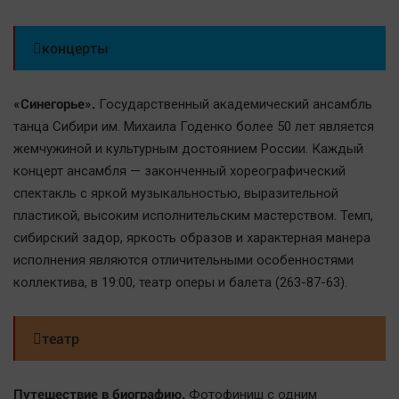
Наша победа
Общество
концерты
Политика
Экономика
«Синегорье».
Государственный академический ансамбль
Происшествия
танца Сибири им. Михаила Годенко более 50 лет является
жемчужиной и культурным достоянием России. Каждый
Здоровье
концерт ансамбля — законченный хореографический
Культура
спектакль с яркой музыкальностью, выразительной
Курилка
пластикой, высоким исполнительским мастерством. Темп,
Мнения
сибирский задор, яркость образов и характерная манера
исполнения являются отличительными особенностями
Спорт
коллектива, в 19:00, театр оперы и балета (263-87-63).
Технологии
Отраслевые темы
театр
Hедвижимость
Образование
Путешествие в биографию.
Фотофиниш с одним