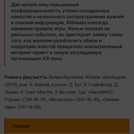
Дав начало веку повышенной
конфиденциальности, утечки скандальных
новостей и незаконного распространения важной
и опасной информации, Wikileaks навсегда
изменили правила игры. Фильм основан на
реальных событиях, он приоткроет завесу тайны
того, как желание разоблачить обман и
коррупцию властей превратило новоиспеченный
интернет-проект в самую обсуждаемую
организацию XXI века.
Ромео и Джульетта.
Великобритания, Италия, Швейцария
(2013), реж. К. Карлей, в ролях: Д. Бут, Х. Стайнфелд, Д.
Льюис, К. Смит-МакФи, Э. Вествик. Где: «КиноМАКС-
Родник» (728-40-20), «Мегаполис» (247-45-45), «Синема
парк» (247-18-00).
боевик