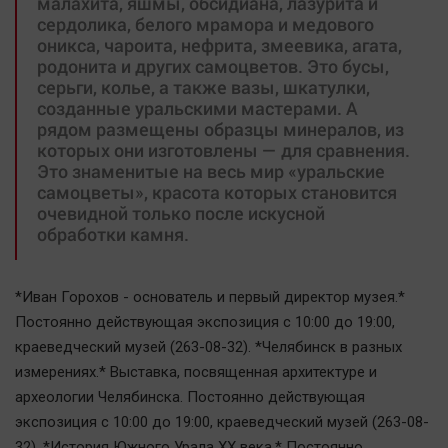
малахита, яшмы, обсидиана, лазурита и
сердолика, белого мрамора и медового
оникса, чароита, нефрита, змеевика, агата,
родонита и других самоцветов. Это бусы,
серьги, колье, а также вазы, шкатулки,
созданные уральскими мастерами. А
рядом размещены образцы минералов, из
которых они изготовлены — для сравнения.
Это знаменитые на весь мир «уральские
самоцветы», красота которых становится
очевидной только после искусной
обработки камня.
*Иван Горохов - основатель и первый директор музея.*
Постоянно действующая экспозиция с 10:00 до 19:00,
краеведческий музей (263-08-32). *Челябинск в разных
измерениях.* Выставка, посвященная архитектуре и
археологии Челябинска. Постоянно действующая
экспозиция с 10:00 до 19:00, краеведческий музей (263-08-
32). *История Южного Урала ХХ века.* Постоянно