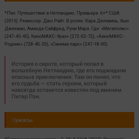
*Пэн: Путешествие в Нетландию. Премьера. 6+* США
(2015). Режиссер: Джо Райт. В ролях: Кара Делевинь, Хью
Джекман, Аманда Сайфред, Руни Мара. Где: «Мегаполис»
(247-45-45), КиноМАКС-Урал» (272-02-72), «КиноМАКС-
Родник» (728-40-20), «Синема парк» (247-18-00).
История о сироте, который попал в
волшебную Нетландию, где его поджидали
опасные приключения. Там он понял, что
его судьба — стать героем, который
навсегда останется известен под именем
Питер Пэн.

ужасы