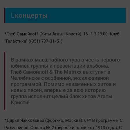
Наша победа

концерты
Общество
Политика
Экономика
*Глеб Самойлоff (Хиты Агаты Кристи). 16+* В 19:00, Клуб
Происшествия
"Галактика" ((351) 737-31-51).
Здоровье
Культура
В рамках масштабного тура в честь первого
юбилея группы и презентации альбома,
Курилка
Глеб Самойлоff & The Matrixx выступят в
Мнения
Челябинске с особенной, эксклюзивной
программой. Помимо неизменных хитов и
новых песен, впервые за всю историю
Спорт
группа исполнит целый блок хитов Агаты
Технологии
Кристи!
Отраслевые темы
Hедвижимость
*Дарья Чайковская (форт-но, Москва). 6+* В программе: С.
Образование
Рахманинов. Соната № 2 (первое издание от 1913 года), С.