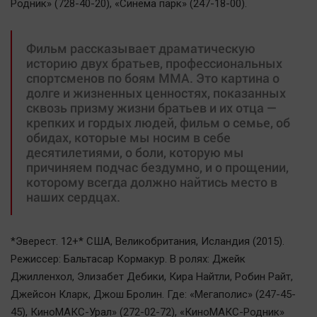
Родник» (728-40-20), «Синема парк» (247-18-00).
Фильм рассказывает драматическую
историю двух братьев, профессиональных
спортсменов по боям ММА. Это картина о
долге и жизненных ценностях, показанных
сквозь призму жизни братьев и их отца —
крепких и гордых людей, фильм о семье, об
обидах, которые мы носим в себе
десятилетиями, о боли, которую мы
причиняем подчас бездумно, и о прощении,
которому всегда должно найтись место в
наших сердцах.
*Эверест. 12+* США, Великобритания, Исландия (2015).
Режиссер: Бальтасар Кормакур. В ролях: Джейк
Джилленхол, Элизабет Дебики, Кира Найтли, Робин Райт,
Джейсон Кларк, Джош Бролин. Где: «Мегаполис» (247-45-
45), КиноМАКС-Урал» (272-02-72), «КиноМАКС-Родник»