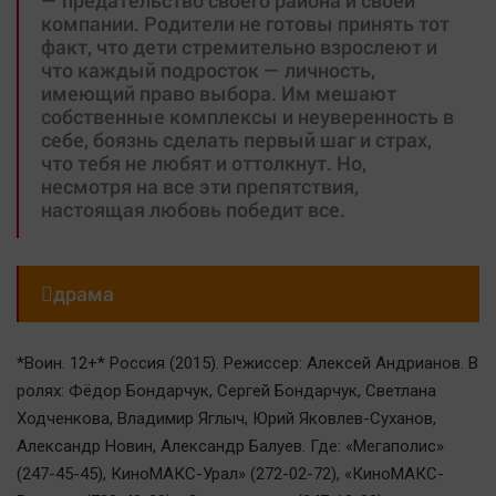
— предательство своего района и своей
компании. Родители не готовы принять тот
факт, что дети стремительно взрослеют и
что каждый подросток — личность,
имеющий право выбора. Им мешают
собственные комплексы и неуверенность в
себе, боязнь сделать первый шаг и страх,
что тебя не любят и оттолкнут. Но,
несмотря на все эти препятствия,
настоящая любовь победит все.

драма
*Воин. 12+* Россия (2015). Режиссер: Алексей Андрианов. В
ролях: Фёдор Бондарчук, Сергей Бондарчук, Светлана
Ходченкова, Владимир Яглыч, Юрий Яковлев-Суханов,
Александр Новин, Александр Балуев. Где: «Мегаполис»
(247-45-45), КиноМАКС-Урал» (272-02-72), «КиноМАКС-