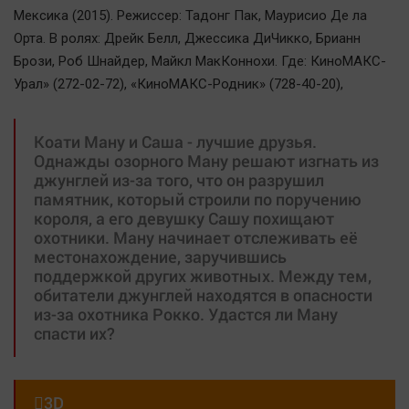
Мексика (2015). Режиссер: Тадонг Пак, Маурисио Де ла
Орта. В ролях: Дрейк Белл, Джессика ДиЧикко, Брианн
Брози, Роб Шнайдер, Майкл МакКоннохи. Где: КиноМАКС-
Урал» (272-02-72), «КиноМАКС-Родник» (728-40-20),
Коати Ману и Саша - лучшие друзья.
Однажды озорного Ману решают изгнать из
джунглей из-за того, что он разрушил
памятник, который строили по поручению
короля, а его девушку Сашу похищают
охотники. Ману начинает отслеживать её
местонахождение, заручившись
поддержкой других животных. Между тем,
обитатели джунглей находятся в опасности
из-за охотника Рокко. Удастся ли Ману
спасти их?

3D