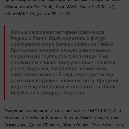
Актуальная тема
«Мегаполис» (247-45-45), КиноМАКС-Урал» (272-02-72),
«КиноМАКС-Родник» (728-40-20),
Афиша
Блогеркуль
Фильм расскажет историю близнецов
Быстрый медиазавод
Реджи и Ронни Крэй, культовых фигур
преступного мира Великобритании 1960-х.
Вирус чтения
Братья возглавляли самую влиятельную
Вкусное
бандитскую группировку Ист-Энда. В их
послужном списке: вооруженные грабежи,
Гороскоп
рэкет, поджоги, покушения, убийства и
Дети
собственный ночной клуб, куда доезжали
даже голливудские знаменитости. Среди их
ЖКХ
жертв — криминальные авторитеты Джек
Интервью
МакВитти и Джордж Корнелл.
Качество жизни
*Бегущий в лабиринте: Испытание огнем. 16+* США (2015).
Конкурс
Режиссер: Уэс Болл. В ролях: Кэтерин МакНамара, Натали
Народная журналистика
Эммануэль, Дилан О’Брайен, Эйдан Гиллен, Томас Сэнгстер,