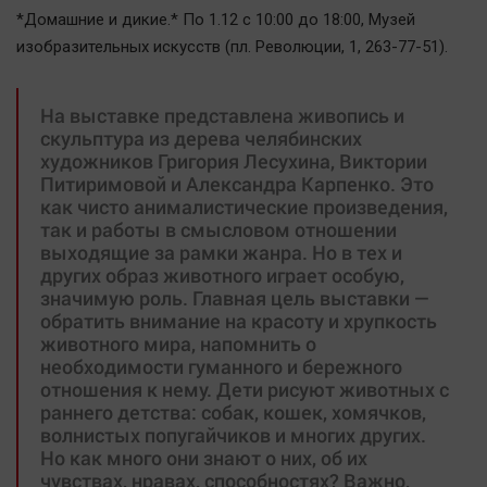
*Домашние и дикие.* По 1.12 с 10:00 до 18:00, Mузей
изобразительных искусств (пл. Революции, 1, 263-77-51).
На выставке представлена живопись и
скульптура из дерева челябинских
художников Григория Лесухина, Виктории
Питиримовой и Александра Карпенко. Это
как чисто анималистические произведения,
так и работы в смысловом отношении
выходящие за рамки жанра. Но в тех и
других образ животного играет особую,
значимую роль. Главная цель выставки —
обратить внимание на красоту и хрупкость
животного мира, напомнить о
необходимости гуманного и бережного
отношения к нему. Дети рисуют животных с
раннего детства: собак, кошек, хомячков,
волнистых попугайчиков и многих других.
Но как много они знают о них, об их
чувствах, нравах, способностях? Важно,