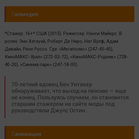

комедия
*Стажер. 16+* США (2015). Режиссер: Нэнси Майерс. В
ролях: Энн Хэтэуэй, Роберт Де Ниро, Нат Вулф, Адам
Дивайн, Рене Руссо. Где: «Мегаполис» (247-45-45),
КиноМАКС-Урал» (272-02-72), «КиноМАКС-Родник» (728-
40-20), «Синема парк» (247-18-00).
70-летний вдовец Бен Уитакер
обнаруживает, что выход на пенсию — еще
не конец. Пользуясь случаем, он становится
старшим стажером на сайте моды под
руководством Джулс Остин.

анимация