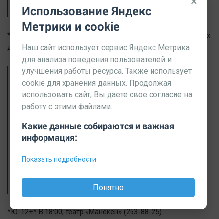
×
на торте; и получить именинное угощение.
Использование Яндекс
Метрики и cookie
*Похороните меня за плинтусом. 16+* Трагикомедия в двух
Наш сайт использует сервис Яндекс Метрика
действиях. В 18:00, театр драмы (264-76-84).
для анализа поведения пользователей и
улучшения работы ресурса. Также использует
В основе сюжета история о непростом
cookie для хранения данных. Продолжая
детстве Саши Савельева, это, прежде всего,
использовать сайт, Вы даете свое согласие на
повесть о любви. Но о любви жуткой,
работу с этими файлами.
вывернутой шиворот-навыворот,
причиняющей одни страдания и любящим и
Какие данные собираются и важная
любимым. Любовный треугольник
информация:
оригинален донельзя — бабушка, мать и
маленький мальчик, разрываемый на
части обезумевшими от собственной любви
Показать подробности
взрослыми. И у каждого, как положено,
своя правда и своя боль.
Понятно
*Ю. 12+* В 18:00, театр «Манекен» (263-88-25).