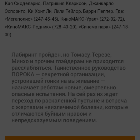
Наука
Кая Скоделарио, Патришия Кларксон, Джанкарло
Обсуждаем
Эспозито, Ки Хонг Ли, Лили Тейлор, Барри Пеппер. Где:
«Мегаполис» (247-45-45), КиноМАКС-Урал» (272-02-72),
Отдых
«КиноМАКС-Родник» (728-40-20), «Синема парк» (247-18-
Персона
00).
Последняя инстанция
Светская жизнь
Лабиринт пройден, но Томасу, Терезе,
Тенденции
Минхо и прочим глэйдерам не приходится
расслабляться. Таинственное руководство
Точка на карте
ПОРОКА — секретной организации,
устроившей гонки на выживание —
назначает ребятам новые, смертельно
опасные испытания. На сей раз их ждет
переход по раскаленной пустыне и встреча
с жертвами неизлечимой болезни, которые
отличаются буйным нравом и
непредсказуемым поведением.