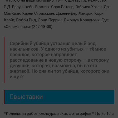
*Я плюю на ваши могилы-3. 18+* США (2015). Режиссёр.
Р.Д. Браунштейн. В ролях: Сара Батлер, Гэбриел Хоган, Даг
МакКиэн, Карен Страссман, Дженнифер Лэндон, Кори
Крэйг, Бобби Рид, Лони Перрин, Джошуа Ковальчик. Где:
«Синема парк» (247-18-00).
Серийный убийца устранил целый ряд
насильников. У одного из убитых — тёмное
прошлое, которое направляет
расследование в новую сторону — в сторону
девушки, которая, возможно, была его
жертвой. Но она ли тот убийца, которого они
ищут?

выставки
*Коллекция работ южноуральских фотографов.* По 20.10 с