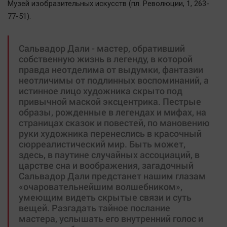
Mузей изобразительных искусств (пл. Революции, 1, 263-
77-51).
Сальвадор Дали - мастер, обративший
собственную жизнь в легенду, в которой
правда неотделима от выдумки, фантазии
неотличимы от подлинных воспоминаний, а
истинное лицо художника скрыто под
привычной маской эксцентрика. Пестрые
образы, рожденные в легендах и мифах, на
страницах сказок и повестей, по мановению
руки художника перенеслись в красочный
сюрреалистический мир. Быть может,
здесь, в паутине случайных ассоциаций, в
царстве сна и воображения, загадочный
Сальвадор Дали предстанет нашим глазам
«очаровательнейшим волшебником»,
умеющим видеть скрытые связи и суть
вещей. Разгадать тайное послание
мастера, услышать его внутренний голос и