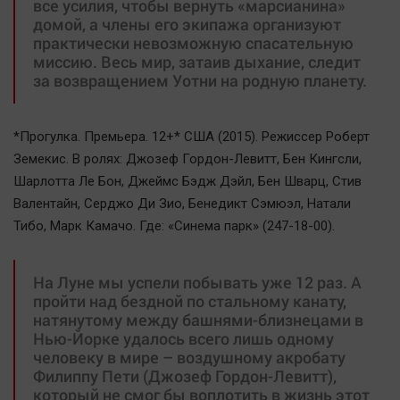
все усилия, чтобы вернуть «марсианина»
домой, а члены его экипажа организуют
практически невозможную спасательную
миссию. Весь мир, затаив дыхание, следит
за возвращением Уотни на родную планету.
*Прогулка. Премьера. 12+* США (2015). Режиссер Роберт
Земекис. В ролях: Джозеф Гордон-Левитт, Бен Кингсли,
Шарлотта Ле Бон, Джеймс Бэдж Дэйл, Бен Шварц, Стив
Валентайн, Серджо Ди Зио, Бенедикт Сэмюэл, Натали
Тибо, Марк Камачо. Где: «Синема парк» (247-18-00).
На Луне мы успели побывать уже 12 раз. А
пройти над бездной по стальному канату,
натянутому между башнями-близнецами в
Нью-Йорке удалось всего лишь одному
человеку в мире – воздушному акробату
Филиппу Пети (Джозеф Гордон-Левитт),
который не смог бы воплотить в жизнь этот