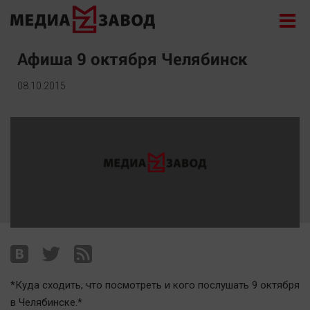
Новости
Афиша 9 октября Челябинск
Экономика
08.10.2015
Происшествия
Общество
Политика
Культура
Здоровье
Спорт
Курилка
Поиск
*Куда сходить, что посмотреть и кого послушать 9 октября
Архив
в Челябинске.*