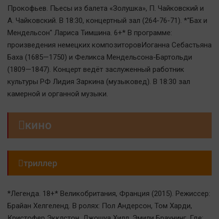
Автомобили
Прокофьев. Пьесы из балета «Золушка», П. Чайковский и
А. Чайковский. В 18:30, концертный зал (264-76-71). *"Бах и
XX век: криминальные уроки
Мендельсон" Лариса Тимшина. 6+* В программе:
Банки
произведения немецких композиторовИоганна Себастьяна
Медиаграмотность
Баха (1685—1750) и Феликса Мендельсона-Бартольди
Медицина
(1809—1847). Концерт ведёт заслуженный работник
культуры РФ Лидия Заркина (музыковед). В 18:30 зал
Новости компаний
камерной и органной музыки.
Прогулки по городу Ч

кино
Спецпроект
Статистика
Челябинск космический

триллер
Другие рубрики
Bookworms
*Легенда. 18+* Великобритания, Франция (2015). Режиссер:
English version
Брайан Хелгеленд. В ролях: Пол Андерсон, Том Харди,
Online-консультация
Кристофер Экклстон, Джошуа Хилл, Эмили Браунинг. Где: