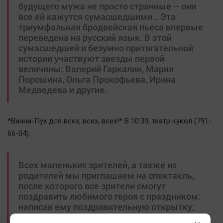
будущего мужа не просто странные – они
все ей кажутся сумасшедшими… Эта
триумфальная бродвейская пьеса впервые
переведена на русский язык. В этой
сумасшедшей и безумно притягательной
истории участвуют звезды первой
величины: Валерий Гаркалин, Мария
Порошина, Ольга Прокофьева, Ирина
Медведева и другие.
*Винни-Пух для всех, всех, всех!* В 10:30, театр кукол (791-
66-04).
Всех маленьких зрителей, а также их
родителей мы приглашаем на спектакль,
после которого все зрители смогут
поздравить любимого героя с праздником:
написав ему поздравительную открытку;
спеть для мишки «Каравай»; задуть свечи