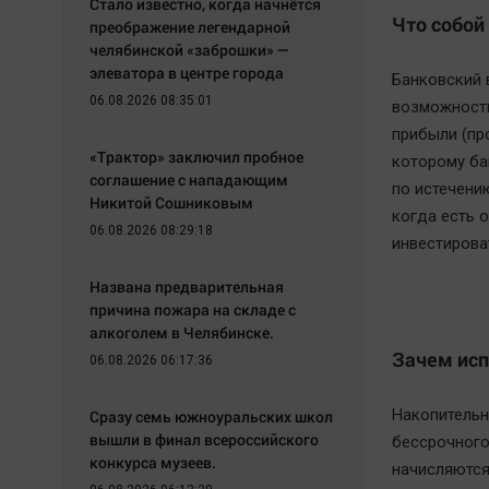
Стало известно, когда начнётся
Что собой
преображение легендарной
челябинской «заброшки» —
элеватора в центре города
Банковский 
06.08.2026 08:35:01
возможность
прибыли (пр
«Трактор» заключил пробное
которому ба
соглашение с нападающим
по истечени
Никитой Сошниковым
когда есть 
06.08.2026 08:29:18
инвестирова
Названа предварительная
причина пожара на складе с
алкоголем в Челябинске.
Зачем исп
06.08.2026 06:17:36
Накопительн
Сразу семь южноуральских школ
вышли в финал всероссийского
бессрочного 
конкурса музеев.
начисляются