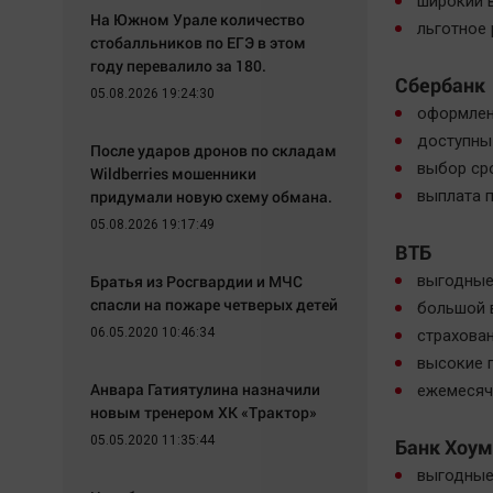
широкий 
На Южном Урале количество
льготное 
стобалльников по ЕГЭ в этом
году перевалило за 180.
Сбербанк
05.08.2026 19:24:30
оформлени
доступны
После ударов дронов по складам
выбор ср
Wildberries мошенники
придумали новую схему обмана.
выплата п
05.08.2026 19:17:49
ВТБ
Братья из Росгвардии и МЧС
выгодные
спасли на пожаре четверых детей
большой 
06.05.2020 10:46:34
страхова
высокие 
Анвара Гатиятулина назначили
ежемесяч
новым тренером ХК «Трактор»
05.05.2020 11:35:44
Банк Хоум
выгодные