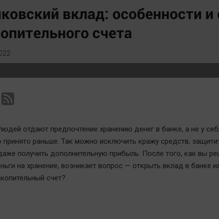
Статистика
Вирус чтения
ковский вклад: особенности и 
Челябинск космический
Вкусное
опительного счета
Другие рубрики
Гороскоп
Bookworms
Дети
022
English version
ЖКХ
Online-консультация
Интервью
Актуальная тема
Качество жизни
людей отдают предпочтение хранению денег в банке, а не у себ
о принято раньше. Так можно исключить кражу средств, защитит
даже получить дополнительную прибыль. После того, как вы р
ньги на хранение, возникает вопрос — открыть вклад в банке и
копительный счет?