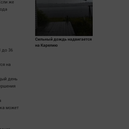
Если же
иода
Сильный дождь надвигается
на Карелию
 до 36
ся на
дый день
вершения
а
вка может