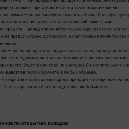
ная сумма — при оформлении вклада есть минимальная сумма д
ужно положить, при открытии счета таких ограничений нет.
ная сумма — если планируется хранить в банке большую сумму
спользоваться вкладом: там максимальный лимит выше.
ие средств — вклад пополняется только один раз (если дополн
е не предусмотрено договором), а счет можно пополнять без 
ничений.
енег — зачастую средства выдаются по вкладу в конце действи
 (может предусматриваться и возможность частичного снятия с
корее всего, будет финансово не выгодно). С накопительного сч
 снимаются в любой момент и в любых объемах.
— закрытие вклада раньше срока приводит к потере всех начи
в. Счет закрывается без последствий в любой момент
анков по открытию вкладов