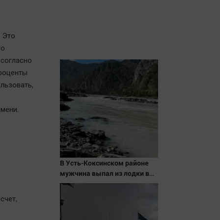
 Это
то
 согласно
проценты
льзовать,
мени.
В Усть-Коксинском районе
мужчина выпал из лодки в
Катунь и пропал
счет,