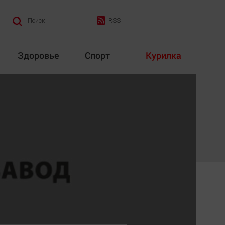
RSS
Поиск
Здоровье
Спорт
Курилка
итика
Культура
Конкурс
Народная журналистика
Наука