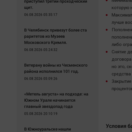
Минималь
приступил третий проходческий
щит.
которую н
Максималь
06.08.2026 05:35:17
лучше во
В Челябинск привезут более ста
Пополнен
раритетов из Музеев
пополнени
Московского Кремля.
либо огра
06.08.2026 05:24:32
Снятие д
договора
Ветерану войны из Чесменского
но это, с
района исполнился 101 год.
средства
06.08.2026 05:09:26
Закрытие 
проценто
«Метель августа» на подходе: на
Южном Урале начинается
главный звездопад года
05.08.2026 20:10:19
Условия б
В Южноуральске нашли