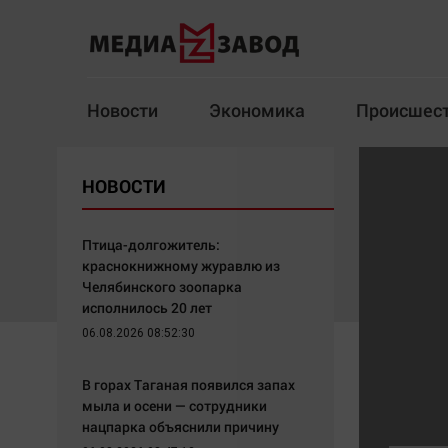
Новости
Экономика
Происшес
Новости
Экономика
НОВОСТИ
Здоровье
Спорт
Кур
Птица-долгожитель:
краснокнижному журавлю из
Челябинского зоопарка
исполнилось 20 лет
Архив
06.08.2026 08:52:30
Наша победа
Спорт
В горах Таганая появился запах
Общество
Технологии
мыла и осени — сотрудники
нацпарка объяснили причину
Политика
Отраслевые темы