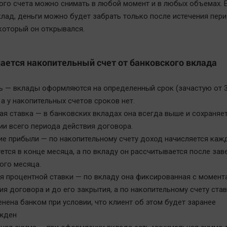
ого счета можно снимать в любой момент и в любых объемах. 
лад, деньги можно будет забрать только после истечения пер
 который он открывался.
ается накопительный счет от банковского вклада
ь — вклады оформляются на определенный срок (зачастую от 3
 а у накопительных счетов сроков нет.
я ставка — в банковских вкладах она всегда выше и сохраняет
ии всего периода действия договора.
ие прибыли — по накопительному счету доход начисляется каж
ется в конце месяца, а по вкладу он рассчитывается после за
ого месяца.
я процентной ставки — по вкладу она фиксированная с момент
я договора и до его закрытия, а по накопительному счету ста
нена банком при условии, что клиент об этом будет заранее
жден