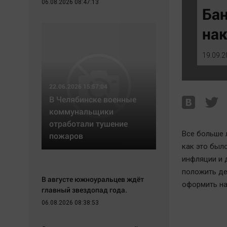
06.08.2026 08:47:13
Экономика
Hедвижимость
Бан
Происшествия
Образование
нак
Здоровье
Автомобили
Культура
XX век: криминальные уроки
19.09.2
Курилка
Банки
Мнения
Медиаграмотность
22.06.2026 15:57:04
Медицина
В Челябинске военные
коммунальщики
отработали тушение
Все больше 
пожаров
как это был
инфляции и 
положить де
В августе южноуральцев ждёт
оформить на
главный звездопад года.
06.08.2026 08:38:53