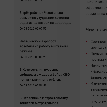
06.08.2026 06:12:29
накопительн
оформлен вк
В трёх районах Челябинска
времени, на
возможно ухудшение качества
воды из-за аварии на водоводе.
Чем отлич
06.08.2026 06:07:55
Челябинский аэропорт
Срочност
возобновил работу в штатном
месяцев),
режиме.
Процентна
06.08.2026 06:00:29
протяжен
Начислен
В Кусе осудили курьера,
и фиксиру
забравшего у вдовы бойца СВО
финансов
почти 4 миллиона рублей.
Изменени
06.08.2026 05:56:49
заключени
быть изме
В Челябинске к строительству
предупре
тоннелей метротрамвая