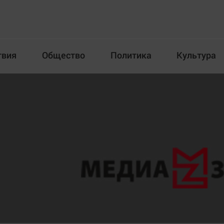
твия
Общество
Политика
Культура
Происшествия
Общество
Пол
илка
Новости компаний
Афиша
Прогулки по городу Ч
Блогеркуль
Спецпроект
Быстрый медиазавод