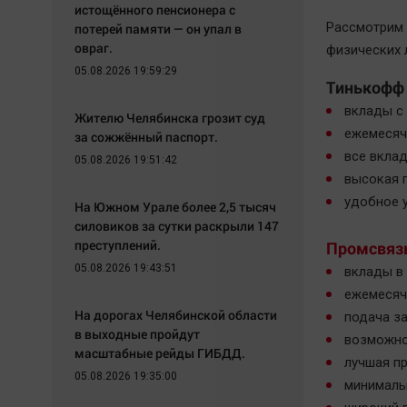
истощённого пенсионера с
Рассмотрим 
потерей памяти — он упал в
овраг.
физических 
05.08.2026 19:59:29
Тинькофф
вклады с
Жителю Челябинска грозит суд
ежемесячн
за сожжённый паспорт.
все вклад
05.08.2026 19:51:42
высокая 
удобное у
На Южном Урале более 2,5 тысяч
силовиков за сутки раскрыли 147
преступлений.
Промсвяз
05.08.2026 19:43:51
вклады в 
ежемесяч
На дорогах Челябинской области
подача за
в выходные пройдут
возможно
масштабные рейды ГИБДД.
лучшая пр
05.08.2026 19:35:00
минимальн