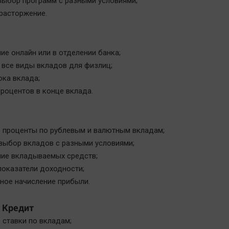
выбор программ с разными условиями;
расторжение.
е онлайн или в отделении банка;
 все виды вкладов для физлиц;
ока вклада;
роцентов в конце вклада.
 проценты по рублевым и валютным вкладам;
выбор вкладов с разными условиями;
ние вкладываемых средств;
показатели доходности;
ное начисление прибыли.
 Кредит
 ставки по вкладам;