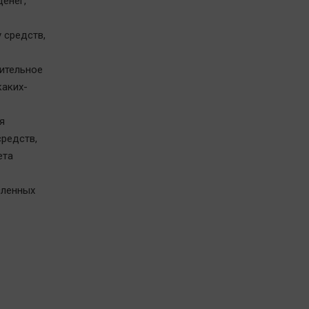
енег,
 средств,
ительное
каких-
я
редств,
ета
сленных