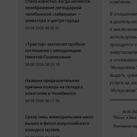
Стало известно, когда начнётся
компании.
преображение легендарной
челябинской «заброшки» —
В отношении
элеватора в центре города
в деятельно
06.08.2026 08:35:01
к заключени
используемы
«Трактор» заключил пробное
приходится 
соглашение с нападающим
энергокомпа
Никитой Сошниковым
и отказываю
06.08.2026 08:29:18
"Интерсвязь
выдать чужи
Названа предварительная
услуги на оп
причина пожара на складе с
"Интерсвязи"
алкоголем в Челябинске.
06.08.2026 06:17:36
Сразу семь южноуральских школ
вышли в финал всероссийского
конкурса музеев.