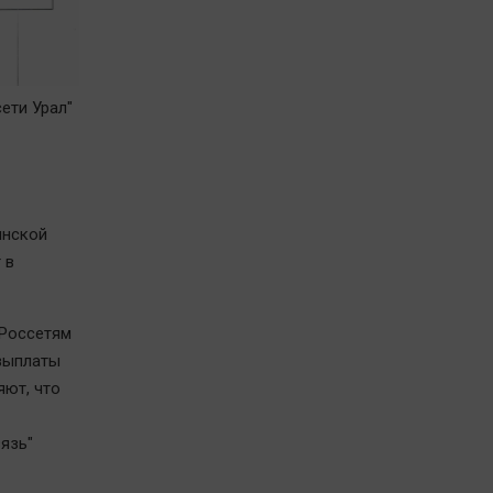
ети Урал"
инской
 в
"Россетям
 выплаты
яют, что
язь"