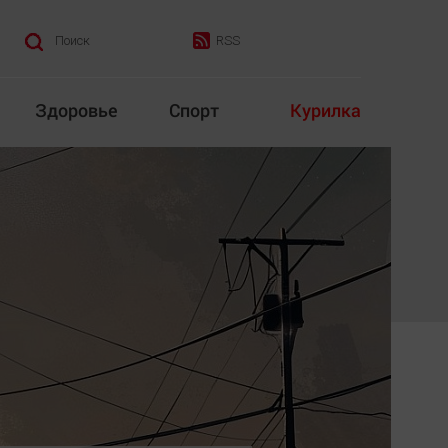
RSS
Поиск
Здоровье
Спорт
Курилка
итика
Культура
Конкурс
Народная журналистика
Наука