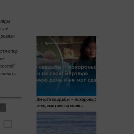
 меры
стве
ерсвязи
сти опор
ии
ссетей"
ачивать
Вместо свадьбы – похороны:
отец смотрел на свою
мертвую 16-летнюю дочь и не
мог сдержать слезы