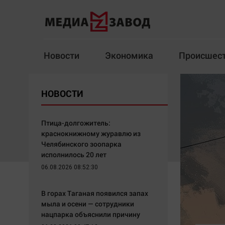
Новости
Экономика
Происшес
Новости
Экономика
НОВОСТИ
Здоровье
Спорт
Кур
Птица-долгожитель:
краснокнижному журавлю из
Челябинского зоопарка
исполнилось 20 лет
Архив
06.08.2026 08:52:30
Наша победа
Спорт
В горах Таганая появился запах
Общество
Технологии
мыла и осени — сотрудники
нацпарка объяснили причину
Политика
Отраслевые темы