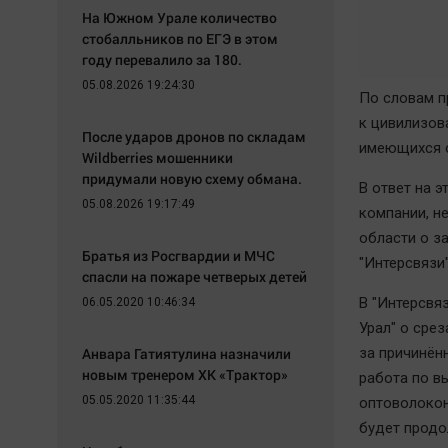
На Южном Урале количество
стобалльников по ЕГЭ в этом
году перевалило за 180.
05.08.2026 19:24:30
По словам п
к цивилизов
После ударов дронов по складам
имеющихся о
Wildberries мошенники
придумали новую схему обмана.
В ответ на 
05.08.2026 19:17:49
компании, н
области о з
Братья из Росгвардии и МЧС
"Интерсвязи"
спасли на пожаре четверых детей
В "Интерсвя
06.05.2020 10:46:34
Урал" о сре
Анвара Гатиятулина назначили
за причинён
новым тренером ХК «Трактор»
работа по в
05.05.2020 11:35:44
оптоволокон
будет продо