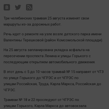
Наша победа
Общество
Три челябинских трамвая 25 августа изменят свои
Политика
маршруты из-за дорожных работ.
Экономика
Происшествия
Речь идет о ремонте на узле возле детского парка имени
Валентины Терешковой (район Комсомольской площади).
Здоровье
Культура
На 25 августа запланирована укладка асфальта на
Курилка
пересечении проспекта Ленина и улицы Горького с
последующим открытием автомобильного движения.
Мнения
В этот день с 5 до 10 часов трамвай № 15 направят от ЧТЗ
Спорт
по улице Горького до ЧГРЭС и от ЧГРЭС по
Технологии
улицам Российская, Труда, Карла Маркса, Российская до
ЧГРЭС.
Отраслевые темы
Hедвижимость
Трамваи № 18 и 22 проследуют от ЧГРЭС по
Образование
улицам Горького, Карла Маркса до автовокзала