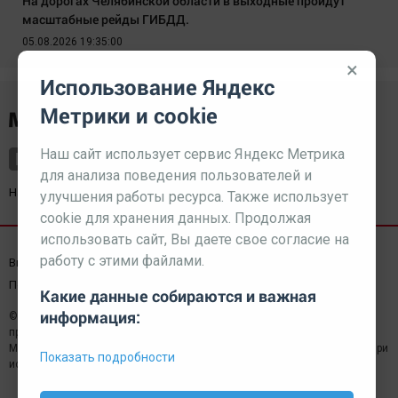
На дорогах Челябинской области в выходные пройдут
масштабные рейды ГИБДД.
05.08.2026 19:35:00
×
Использование Яндекс
Метрики и cookie
Наш сайт использует сервис Яндекс Метрика
для анализа поведения пользователей и
Наш партнер
kurorty-sochi.ru
улучшения работы ресурса. Также использует
cookie для хранения данных. Продолжая
использовать сайт, Вы даете свое согласие на
работу с этими файлами.
Выходные данные СМИ
Реклама
Вакансии
Пользовательское соглашение
Какие данные собираются и важная
информация:
© 2026 МЕДИАЗАВОД — Сайт может содержать контент,
предназначенный для лиц 18+
Мнение редакции может не совпадать с мнением отдельных авторов.При
Показать подробности
использовании материалов сайта ссылка обязательна.