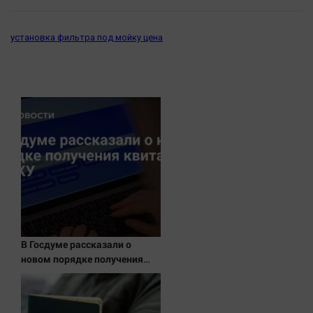
Актуальная тема
установка фильтра под мойку цена
Афиша
Блогеркуль
Быстрый медиазавод
Вирус чтения
Вкусное
Гороскоп
Дети
ЖКХ
Интервью
Качество жизни
В Госдуме рассказали о
новом порядке получения
квитанций за ЖКУ
Конкурс
Народная журналистика