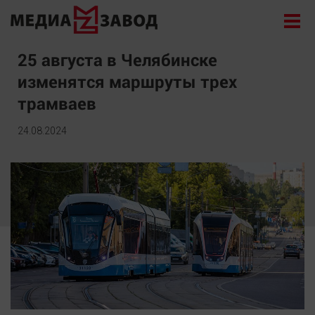
Новости
25 августа в Челябинске
изменятся маршруты трех
Экономика
трамваев
Происшествия
Общество
24.08.2024
Политика
Культура
Здоровье
Спорт
Курилка
Поиск
Архив