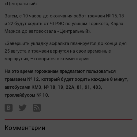
«Центральный».
Автомобили
XX век: криминальные уроки
Затем, с 10 часов до окончания работ трамваи № 15, 18
Банки
и 22 будут ходить от ЧГРЭС по улицам Горького, Карла
Маркса до автовокзала «Центральный».
Медиаграмотность
Медицина
«Завершить укладку асфальта планируется до конца дня
25 августа и трамваи вернутся на свои временные
Новости компаний
маршруты», – говорится в комментарии.
Прогулки по городу Ч
На это время горожанам предлагают пользоваться
Спецпроект
трамваем № 12, который будет ходить каждые 8 минут,
Статистика
автобусами КМ3, № 18, 19, 22А, 81, 91, 483,
троллейбусом № 10.
Челябинск космический
Другие рубрики
Bookworms
English version
Комментарии
Online-консультация