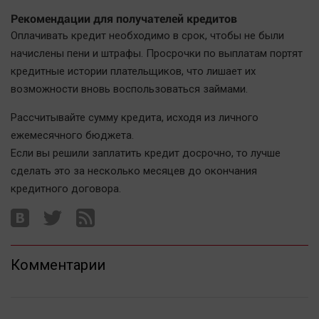
Наука
Рекомендации для получателей кредитов
Обсуждаем
Оплачивать кредит необходимо в срок, чтобы не были
Отдых
начислены пени и штрафы. Просрочки по выплатам портят
Персона
кредитные истории плательщиков, что лишает их
Последняя инстанция
возможности вновь воспользоваться займами.
Светская жизнь
Рассчитывайте сумму кредита, исходя из личного
Тенденции
ежемесячного бюджета.
Точка на карте
Если вы решили заплатить кредит досрочно, то лучше
сделать это за несколько месяцев до окончания
кредитного договора.
Комментарии