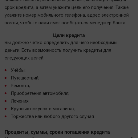
Автомобили
срок кредита, а затем укажите цель его получения. Также
XX век: криминальные уроки
укажите номер мобильного телефона, адрес электронной
почты, чтобы с вами смог пообщаться менеджер банка.
Банки
Медиаграмотность
Цели кредита
Медицина
Вы должно чётко определить для чего необходимы
деньги. Есть возможность получить кредиты для
следующих целей:
Новости компаний
Прогулки по городу Ч
Учёбы;
Спецпроект
Путешествий;
Ремонта;
Статистика
Приобретения автомобиля;
Челябинск космический
Лечения;
Другие рубрики
Крупных покупок в магазинах;
Bookworms
Торжества или любого другого случая.
English version
Проценты, суммы, сроки погашения кредита
Online-консультация