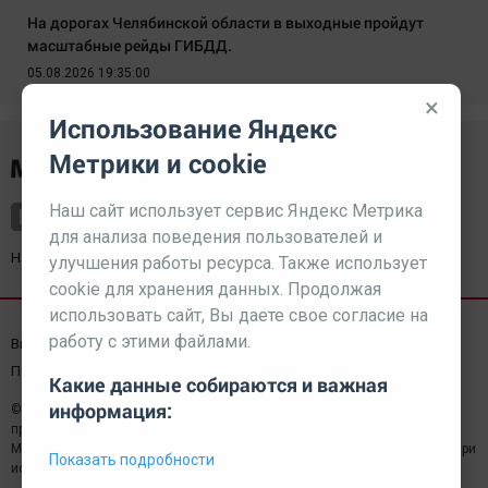
На дорогах Челябинской области в выходные пройдут
масштабные рейды ГИБДД.
05.08.2026 19:35:00
×
Использование Яндекс
Метрики и cookie
Наш сайт использует сервис Яндекс Метрика
для анализа поведения пользователей и
Наш партнер
kurorty-sochi.ru
улучшения работы ресурса. Также использует
cookie для хранения данных. Продолжая
использовать сайт, Вы даете свое согласие на
работу с этими файлами.
Выходные данные СМИ
Реклама
Вакансии
Пользовательское соглашение
Какие данные собираются и важная
информация:
© 2026 МЕДИАЗАВОД — Сайт может содержать контент,
предназначенный для лиц 18+
Мнение редакции может не совпадать с мнением отдельных авторов.При
Показать подробности
использовании материалов сайта ссылка обязательна.