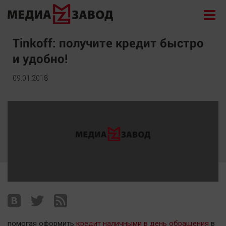
Новости
Tinkoff: получите кредит быстро
и удобно!
Экономика
Происшествия
09.01.2018
Общество
Политика
Культура
Здоровье
Спорт
Курилка
Поиск
Архив
помогая оформить
кредит наличными в день обращения
в