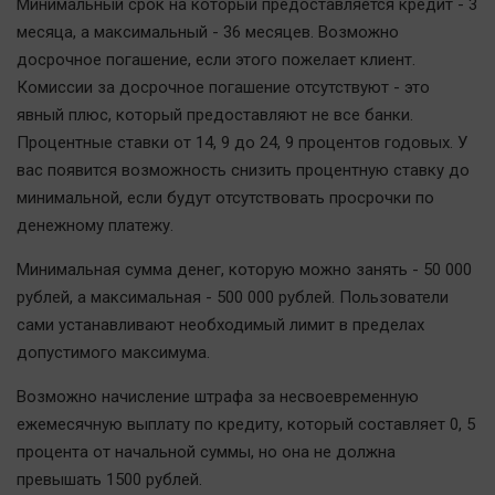
Минимальный срок на который предоставляется кредит - 3
Актуальная тема
месяца, а максимальный - 36 месяцев. Возможно
досрочное погашение, если этого пожелает клиент.
Афиша
Комиссии за досрочное погашение отсутствуют - это
Блогеркуль
явный плюс, который предоставляют не все банки.
Быстрый медиазавод
Процентные ставки от 14, 9 до 24, 9 процентов годовых. У
вас появится возможность снизить процентную ставку до
Вирус чтения
минимальной, если будут отсутствовать просрочки по
Вкусное
денежному платежу.
Гороскоп
Минимальная сумма денег, которую можно занять - 50 000
Дети
рублей, а максимальная - 500 000 рублей. Пользователи
ЖКХ
сами устанавливают необходимый лимит в пределах
Интервью
допустимого максимума.
Качество жизни
Возможно начисление штрафа за несвоевременную
ежемесячную выплату по кредиту, который составляет 0, 5
Конкурс
процента от начальной суммы, но она не должна
Народная журналистика
превышать 1500 рублей.