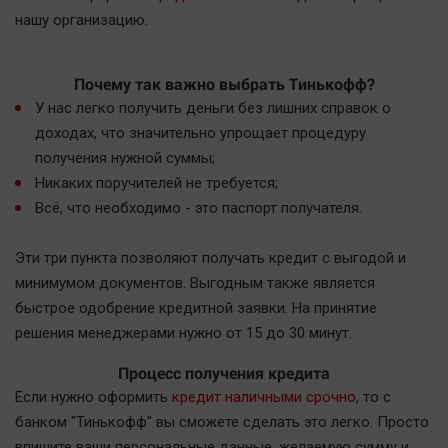
Наша победа
нашу организацию.
Общество
Политика
Почему так важно выбрать Тинькофф?
Экономика
У нас легко получить деньги без лишних справок о
доходах, что значительно упрощает процедуру
Происшествия
получения нужной суммы;
Здоровье
Никаких поручителей не требуется;
Культура
Всё, что необходимо - это паспорт получателя.
Курилка
Мнения
Эти три пункта позволяют получать кредит с выгодой и
минимумом документов. Выгодным также является
быстрое одобрение кредитной заявки. На принятие
Спорт
решения менеджерами нужно от 15 до 30 минут.
Технологии
Процесс получения кредита
Отраслевые темы
Если нужно оформить
кредит наличными срочно
, то с
Hедвижимость
банком "Тинькофф" вы сможете сделать это легко. Просто
Образование
впишите ваши персональные данные, желаемую сумму и