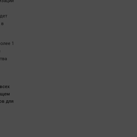
изации
удет
 в
более 1
е
тва
всех
ющем
ов для