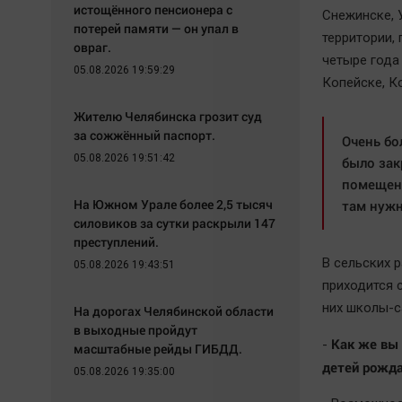
истощённого пенсионера с
Снежинске, У
потерей памяти — он упал в
территории, 
овраг.
четыре года 
05.08.2026 19:59:29
Копейске, К
Жителю Челябинска грозит суд
за сожжённый паспорт.
Очень бо
05.08.2026 19:51:42
было зак
помещени
На Южном Урале более 2,5 тысяч
там нужн
силовиков за сутки раскрыли 147
преступлений.
В сельских 
05.08.2026 19:43:51
приходится 
них школы-с
На дорогах Челябинской области
в выходные пройдут
Как же вы 
-
масштабные рейды ГИБДД.
детей рожда
05.08.2026 19:35:00