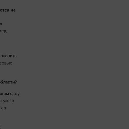
ются не
о
мер,
тановить
нсовых
области?
ском саду
к уже в
х в
,