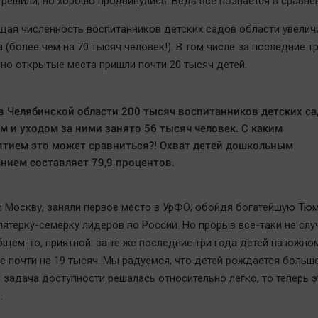
 решили, но хорошо продвинулись. Ведь все познается в сравне
бщая численность воспитанников детских садов области увелич
 (более чем на 70 тысяч человек!). В том числе за последние тр
но открытые места пришли почти 20 тысяч детей.
в Челябинской области 200 тысяч воспитанников детских са
м и уходом за ними занято 56 тысяч человек. С каким
тием это может сравниться?! Охват детей дошкольным
нием составляет 79,9 процентов.
 Москву, заняли первое место в УрФО, обойдя богатейшую Тюм
пятерку-семерку лидеров по России. Но прорыв все-таки не слу
бщем-то, приятной: за те же последние три года детей на южно
е почти на 19 тысяч. Мы радуемся, что детей рождается больше
 задача доступности решалась относительно легко, то теперь э
.