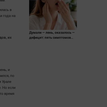
нии.
илась в
и года на
Думали — лень, оказалось —
дов, их
дефицит: пять симптомов
нехватки железа, которые
ульяновцы продолжают
игнорировать
ень, и
чился, по
м Урале
. Но если
то время