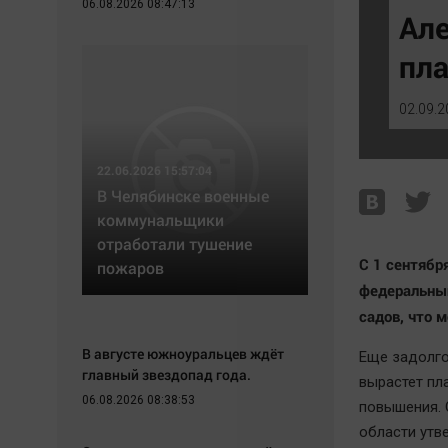
06.08.2026 08:47:13
Экономика
Hедвижимость
Але
Происшествия
Образование
пла
Здоровье
Автомобили
Культура
XX век: криминальные уроки
02.09.2
Курилка
Банки
Мнения
Медиаграмотность
22.06.2026 15:57:04
Медицина
В Челябинске военные
коммунальщики
отработали тушение
С 1 сентябр
пожаров
федеральный
садов, что 
В августе южноуральцев ждёт
Еще задолго
главный звездопад года.
вырастет пл
06.08.2026 08:38:53
повышения. 
области утв