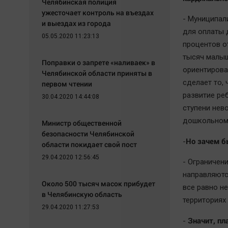
Челябинская полиция
ужесточает контроль на въездах
- Муниципал
и выездах из города
для оплаты 
05.05.2020 11:23:13
процентов о
тысяч малыш
Поправки о запрете «наливаек» в
ориентирова
Челябинской области приняты в
сделает то,
первом чтении
развитие ре
30.04.2020 14:44:08
ступени нев
дошкольному
Министр общественной
безопасности Челябинской
Но зачем б
-
области покидает свой пост
29.04.2020 12:56:45
- Ограничени
направляются
Около 500 тысяч масок прибудет
все равно не
в Челябинскую область
территориях
29.04.2020 11:27:53
Значит, пл
-