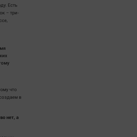
ду. Есть
ок – три-
ссе,
емя
хих
тому
тому что
 создаем в
во нет, а