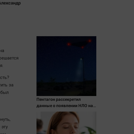
Александр
ча
решается
я.
ость?
ить за
 был
Пентагон рассекретил
данные о появлении НЛО на
Ближнем Востоке
нуть,
 эту