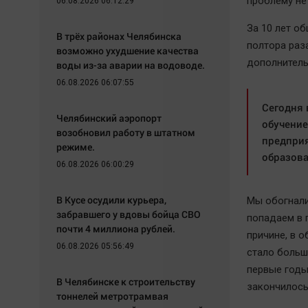
проблему не
06.08.2026 06:12:29
За 10 лет о
В трёх районах Челябинска
полтора раза
возможно ухудшение качества
дополнитель
воды из-за аварии на водоводе.
06.08.2026 06:07:55
Сегодня 
Челябинский аэропорт
обучение
возобновил работу в штатном
предприя
режиме.
образова
06.08.2026 06:00:29
В Кусе осудили курьера,
Мы обогнали
забравшего у вдовы бойца СВО
попадаем в 
почти 4 миллиона рублей.
причине, в о
06.08.2026 05:56:49
стало больш
первые годы
В Челябинске к строительству
закончилось
тоннелей метротрамвая