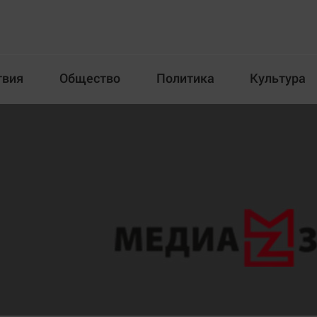
твия
Общество
Политика
Культура
Происшествия
Общество
Пол
илка
Новости компаний
Афиша
Прогулки по городу Ч
Блогеркуль
Спецпроект
Быстрый медиазавод