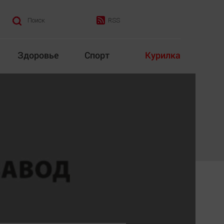
RSS
Поиск
Здоровье
Спорт
Курилка
итика
Культура
Конкурс
Народная журналистика
Наука