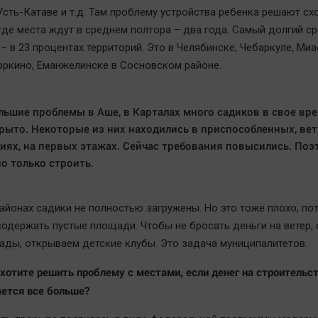
сть-Катаве и т.д. Там проблему устройства ребенка решают схо
где места ждут в среднем полтора – два года. Самый долгий ср
– в 23 процентах территорий. Это в Челябинске, Чебаркуле, Миа
оркино, Еманжелинске в Сосновском районе.
льшие проблемы в Аше, в Карталах много садиков в свое вр
рыто. Некоторые из них находились в приспособленных, вет
ях, на первых этажах. Сейчас требования повысились. Поэ
о только строить.
районах садики не полностью загружены. Но это тоже плохо, по
содержать пустые площади. Чтобы не бросать деньги на ветер,
ады, открываем детские клубы. Это задача муниципалитетов.
хотите решить проблему с местами, если денег на строительст
ется все больше?