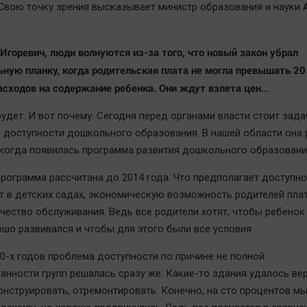
Свою точку зрения высказывает министр образования и науки
Игоревич, люди волнуются из-за того, что новый закон убрал
ьную планку, когда родительская плата не могла превышать 20
асходов на содержание ребенка. Они ждут взлета цен…
будет. И вот почему. Сегодня перед органами власти стоит зада
 доступности дошкольного образования. В нашей области она 
, когда появилась программа развития дошкольного образовани
рограмма рассчитана до 2014 года. Что предполагает доступн
т в детских садах, экономическую возможность родителей плат
ачество обслуживания. Ведь все родители хотят, чтобы ребенок
ошо развивался и чтобы для этого были все условия
00-х годов проблема доступности по причине не полной
анности групп решалась сразу же. Какие-то здания удалось вер
онструировать, отремонтировать. Конечно, на сто процентов мы