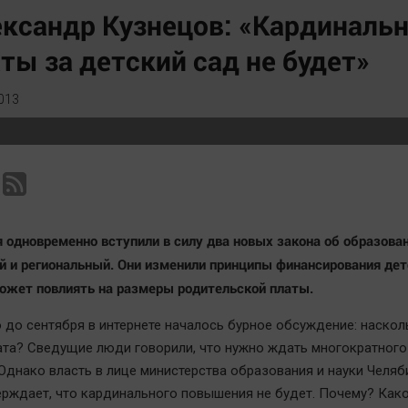
Статистика
Вирус чтения
ксандр Кузнецов: «Кардиналь
Челябинск космический
Вкусное
ты за детский сад не будет»
Другие рубрики
Гороскоп
Bookworms
Дети
013
English version
ЖКХ
Online-консультация
Интервью
Актуальная тема
Качество жизни
я одновременно вступили в силу два новых закона об образован
 и региональный. Они изменили принципы финансирования дет
может повлиять на размеры родительской платы.
 до сентября в интернете началось бурное обсуждение: наскол
ата? Сведущие люди говорили, что нужно ждать многократного
Однако власть в лице министерства образования и науки Челяб
ерждает, что кардинального повышения не будет. Почему? Как