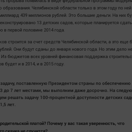
ть прорыва появилась в виде федеральной программы модерн
 образования. Челябинской области только в этом году по ней
миллиард 439 миллионов рублей. Это большие деньги. На них б
реконструировано 13 детских садов, которые планируется сдать
ю в первой половине 2014 года.
ков строится за счет средств Челябинской области, а это еще 
ублей. Они будут сданы до января нового года. Но этим дело н
. Из бюджетов всех уровней финансовая поддержка строительс
в будет и в 2014, и в 2015 году.
задачу, поставленную Президентом страны по обеспечению 
 3 до 7 лет местами, мы выполним даже досрочно. На следу
дем решать задачу 100-процентной доступности детских сад
1,5 лет.
 родительской платой? Почему у вас такая уверенность, что
го скачка не случится?