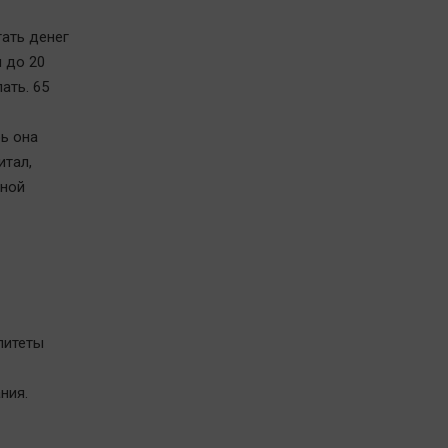
тать денег
 до 20
ать. 65
ь она
итал,
ьной
литеты
ния.