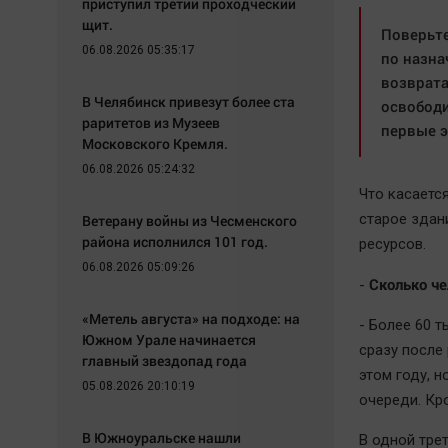
приступил третий проходческий
щит.
Поверьте
06.08.2026 05:35:17
по назна
возврата
В Челябинск привезут более ста
освободи
раритетов из Музеев
первые э
Московского Кремля.
06.08.2026 05:24:32
Что касаетс
старое здан
Ветерану войны из Чесменского
района исполнился 101 год.
ресурсов.
06.08.2026 05:09:26
Сколько че
-
«Метель августа» на подходе: на
- Более 60 
Южном Урале начинается
сразу после
главный звездопад года
этом году, н
05.08.2026 20:10:19
очереди. Кр
В Южноуральске нашли
В одной трет