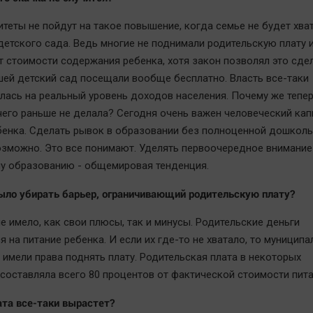
итеты не пойдут на такое повышение, когда семье не будет хва
детского сада. Ведь многие не поднимали родительскую плату и
т стоимости содержания ребенка, хотя закон позволял это сдел
ей детский сад посещали вообще бесплатно. Власть все-таки
лась на реальный уровень доходов населения. Почему же тепер
 чего раньше не делала? Сегодня очень важен человеческий кап
бенка. Сделать рывок в образовании без полноценной дошкол
озможно. Это все понимают. Уделять первоочередное внимание
 образованию - общемировая тенденция.
ыло убирать барьер, ограничивающий родительскую плату?
е имело, как свои плюсы, так и минусы. Родительские деньги
 на питание ребенка. И если их где-то не хватало, то муниципа
 имели права поднять плату. Родительская плата в некоторых
 составляла всего 80 процентов от фактической стоимости пита
ата все-таки вырастет?