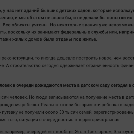
, у нас нет зданий бывших детских садов, которые использу
чению, и мы об этом не знали бы, и не делали бы попытки их
. Все объекты учтены. Но некоторые здания уже невозможн
ть, поскольку их занимают федеральные службы или, напри
тажи жилых домов были отданы под жилье.
я реконструкции, то иногда дешевле построить новое, чем восс
ие. А строительство сегодня сдерживает ограниченность фина
ловек в очереди дожидаются места в детском саду сегодня в 
тысяч человек. Но люди записываются на получение места в дет
 рождения ребенка. Реально хотели бы привести ребенка в сади
о путевку не получили около 30 тысяч семей, зарегистрированны
оме того, ситуация с очередностью в территориях разная.
и, например, очередей нет вообще. Это в Трехгорном, Златоусте