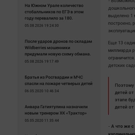
- Возможнос
На Южном Урале количество
дошкольного
стобалльников по ЕГЭ в этом
выделено 1 
году перевалило за 180.
построено, 
05.08.2026 19:24:30
эксплуатаци
После ударов дронов по складам
Еще 13 сади
Wildberries мошенники
миллиарда р
придумали новую схему обмана.
ограничится
05.08.2026 19:17:49
детских садо
Братья из Росгвардии и МЧС
спасли на пожаре четверых детей
Поэтому 
06.05.2020 10:46:34
детей от
этапе бу
Анвара Гатиятулина назначили
детей от 
новым тренером ХК «Трактор»
05.05.2020 11:35:44
А что же с
-
кардинально