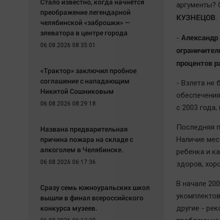
Стало известно, когда начнётся
аргументы? 
преображение легендарной
КУЗНЕЦОВ
.
челябинской «заброшки» —
элеватора в центре города
Александр 
-
06.08.2026 08:35:01
ограничител
процентов р
«Трактор» заключил пробное
соглашение с нападающим
- Взлета не 
Никитой Сошниковым
обеспечения
06.08.2026 08:29:18
с 2003 года
Последняя п
Названа предварительная
причина пожара на складе с
Наличие мес
алкоголем в Челябинске.
ребенка и к
06.08.2026 06:17:36
здоров, хор
В начале 20
Сразу семь южноуральских школ
укомплектов
вышли в финал всероссийского
конкурса музеев.
другие - рек