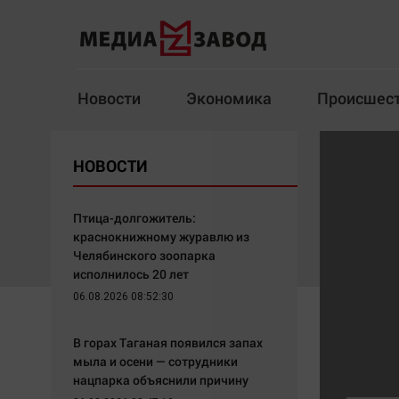
Новости
Экономика
Происшес
Новости
Экономика
НОВОСТИ
Здоровье
Спорт
Кур
Птица-долгожитель:
краснокнижному журавлю из
Челябинского зоопарка
исполнилось 20 лет
Архив
06.08.2026 08:52:30
Наша победа
Спорт
В горах Таганая появился запах
Общество
Технологии
мыла и осени — сотрудники
нацпарка объяснили причину
Политика
Отраслевые темы