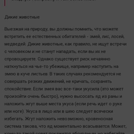
Наука
Обсуждаем
Дикие животные
Отдых
Персона
Выезжая на природу, вы должны помнить, что можете
встретить ее естественных обитателей - змей, лис, лосей,
Последняя инстанция
медведей. Дикие животные, как правило, не ищут встречи
Светская жизнь
с человеком и не станут нападать, если вы их не
Тенденции
спровоцируете. Однако существует риск нечаянно
Точка на карте
наткнуться на чье-то убежище, например наступить на
змею в куче листьев. В таких случаях рекомендуется не
совершать резких движений, не кричать, сохранять
спокойствие. Если змея вас все-таки укусила (это может
произойти очень быстро), нужно высосать яд из раны и
наложить жгут выше места укуса (если речь идет о руке
или ноге). Укуса в лицо или в шею следует всячески
избегать. Жгут наложить невозможно, кровеносная
система такова, что яд моментально всасывается. Может,
кому-то такой совет покажется абсурдным, но избегайте