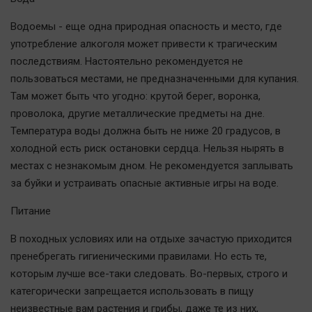
Автомобили
Водоемы - еще одна природная опасность и место, где
XX век: криминальные уроки
употребление алкоголя может привести к трагическим
Банки
последствиям. Настоятельно рекомендуется не
Медиаграмотность
пользоваться местами, не предназначенными для купания.
Медицина
Там может быть что угодно: крутой берег, воронка,
проволока, другие металлические предметы на дне.
Температура воды должна быть не ниже 20 градусов, в
Новости компаний
холодной есть риск остановки сердца. Нельзя нырять в
Прогулки по городу Ч
местах с незнакомым дном. Не рекомендуется заплывать
Спецпроект
за буйки и устраивать опасные активные игры на воде.
Статистика
Питание
Челябинск космический
Другие рубрики
В походных условиях или на отдыхе зачастую приходится
пренебрегать гигиеническими правилами. Но есть те,
Bookworms
которым лучше все-таки следовать. Во-первых, строго и
English version
категорически запрещается использовать в пищу
Online-консультация
неизвестные вам растения и грибы, даже те из них,