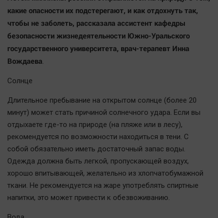
Наша победа
какие опасности их подстерегают, и как отдохнуть так,
чтобы не заболеть, рассказала ассистент кафедры
Общество
безопасности жизнедеятельности Южно-Уральского
Политика
государственного университета, врач-терапевт Инна
Экономика
Вождаева
.
Происшествия
Солнце
Здоровье
Культура
Длительное пребывание на открытом солнце (более 20
Курилка
минут) может стать причиной солнечного удара. Если вы
отдыхаете где-то на природе (на пляже или в лесу),
Мнения
рекомендуется по возможности находиться в тени. С
собой обязательно иметь достаточный запас воды.
Спорт
Одежда должна быть легкой, пропускающей воздух,
Технологии
хорошо впитывающей, желательно из хлопчатобумажной
Отраслевые темы
ткани. Не рекомендуется на жаре употреблять спиртные
Hедвижимость
напитки, это может привести к обезвоживанию.
Образование
Вода