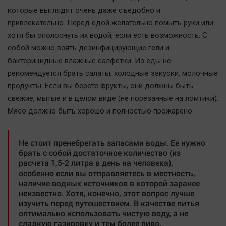
Актуальная тема
которые выглядят очень даже съедобно и
привлекательно. Перед едой желательно помыть руки или
Афиша
хотя бы ополоснуть их водой, если есть возможность. С
собой можно взять дезинфицирующие гели и
Блогеркуль
бактерицидные влажные салфетки. Из еды не
Быстрый медиазавод
рекомендуется брать салаты, холодные закуски, молочные
Вирус чтения
продукты. Если вы берете фрукты, они должны быть
Вкусное
свежие, мытые и в целом виде (не порезанные на ломтики).
Гороскоп
Мясо должно быть хорошо и полностью прожарено.
Дети
ЖКХ
Не стоит пренебрегать запасами воды. Ее нужно
брать с собой достаточное количество (из
Интервью
расчета 1,5-2 литра в день на человека),
Качество жизни
особенно если вы отправляетесь в местность,
наличие водных источников в которой заранее
неизвестно. Хотя, конечно, этот вопрос лучше
Конкурс
изучить перед путешествием. В качестве питья
оптимально использовать чистую воду, а не
Народная журналистика
сладкую газировку и тем более пиво.