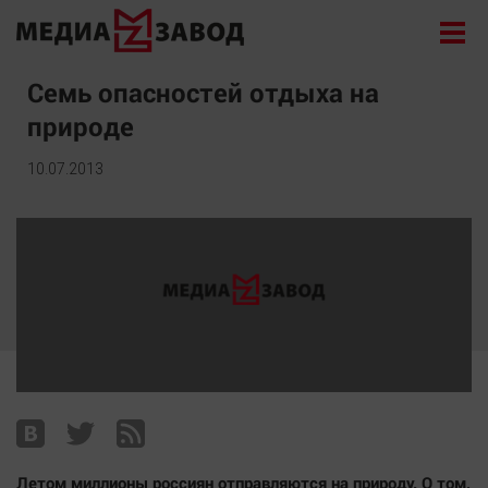
Новости
Семь опасностей отдыха на
природе
Экономика
Происшествия
10.07.2013
Общество
Политика
Культура
Здоровье
Спорт
Курилка
Поиск
Архив
Летом миллионы россиян отправляются на природу. О том,