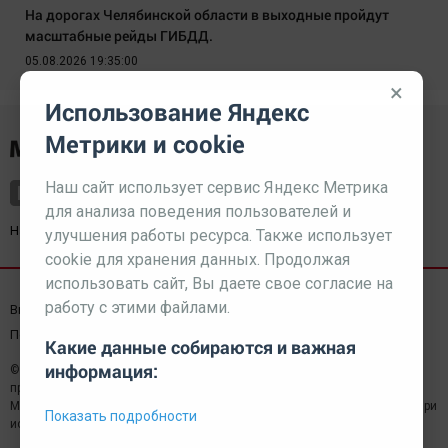
На дорогах Челябинской области в выходные пройдут
масштабные рейды ГИБДД.
05.08.2026 19:35:00
×
Использование Яндекс
Метрики и cookie
Наш сайт использует сервис Яндекс Метрика
для анализа поведения пользователей и
Наш партнер
kurorty-sochi.ru
улучшения работы ресурса. Также использует
cookie для хранения данных. Продолжая
использовать сайт, Вы даете свое согласие на
работу с этими файлами.
Выходные данные СМИ
Реклама
Вакансии
Пользовательское соглашение
Какие данные собираются и важная
информация:
© 2026 МЕДИАЗАВОД — Сайт может содержать контент,
предназначенный для лиц 18+
Мнение редакции может не совпадать с мнением отдельных авторов.При
Показать подробности
использовании материалов сайта ссылка обязательна.