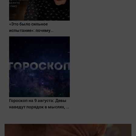
«Это было сильное
испытание»: почему
Екатерину Градову обвиняли
в жалости к приёмному сыну
✿✔️ TVCenter.ru
Гороскоп на 9 августа: Девы
наведут порядок в мыслях, а
Стрельцы посвятят время
новым открытиям