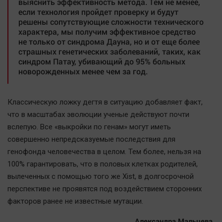
выяснить эффективность метода. Тем не менее,
Наука
если технология пройдет проверку и будут
Обсуждаем
решены сопутствующие сложности технического
характера, мы получим эффективное средство
Отдых
не только от синдрома Дауна, но и от еще более
Персона
страшных генетических заболеваний, таких, как
синдром Патау, убивающий до 95% больных
Последняя инстанция
новорожденных менее чем за год.
Светская жизнь
Тенденции
Классическую ложку дегтя в ситуацию добавляет факт,
Точка на карте
что в масштабах эволюции ученые действуют почти
вслепую. Все «выкройки по генам» могут иметь
совершенно непредсказуемые последствия для
генофонда человечества в целом. Тем более, нельзя на
100% гарантировать, что в половых клетках родителей,
вылеченных с помощью того же Xist, в долгосрочной
перспективе не проявятся под воздействием сторонних
факторов ранее не известные мутации.
Александра Мальцева,