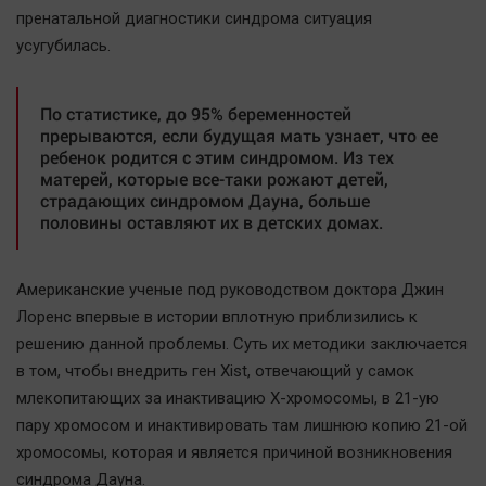
Автомобили
пренатальной диагностики синдрома ситуация
усугубилась.
XX век: криминальные уроки
Банки
По статистике, до 95% беременностей
Медиаграмотность
прерываются, если будущая мать узнает, что ее
Медицина
ребенок родится с этим синдромом. Из тех
матерей, которые все-таки рожают детей,
страдающих синдромом Дауна, больше
Новости компаний
половины оставляют их в детских домах.
Прогулки по городу Ч
Спецпроект
Американские ученые под руководством доктора Джин
Статистика
Лоренс впервые в истории вплотную приблизились к
Челябинск космический
решению данной проблемы. Суть их методики заключается
Другие рубрики
в том, чтобы внедрить ген Xist, отвечающий у самок
млекопитающих за инактивацию Х-хромосомы, в 21-ую
Bookworms
пару хромосом и инактивировать там лишнюю копию 21-ой
English version
хромосомы, которая и является причиной возникновения
Online-консультация
синдрома Дауна.