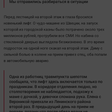
Мы отправились разбираться в ситуации
Автомобили
XX век: криминальные уроки
Перед лестницей на второй этаж в глаза бросился
Банки
новенький лифт. О чудо-машине из Швеции, на запуск
Медиаграмотность
которой из городской казны было потрачено около трех
Медицина
миллионов рублей, протрубили все СМИ. Но кабина со
стеклянной дверью выглядела безжизненно. В это время
Новости компаний
подросток на одной ноге скакал на второй этаж. Диму с
сильной болью в колене на прием привез отец, оба попали
Прогулки по городу Ч
в автомобильную аварию.
Спецпроект
Статистика
Одна из работниц травмпункта шепотом
Челябинск космический
сообщила, что лифт здесь включается только по
Другие рубрики
праздникам. В коридоре отделения людно, но
столпотворения не наблюдается, подхожу к
Bookworms
маме с дочкой, у девочки сломана рука. Елена с
English version
Вероникой приехали из Ленинского района
второй раз. В предыдущий день на прием не
Online-консультация
попали, потому что после обеда врачи не