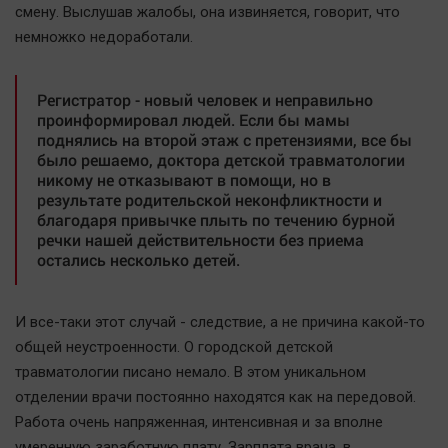
Наука
смену. Выслушав жалобы, она извиняется, говорит, что
Обсуждаем
немножко недоработали.
Отдых
Персона
Регистратор - новый человек и неправильно
проинформировал людей. Если бы мамы
Последняя инстанция
поднялись на второй этаж с претензиями, все бы
Светская жизнь
было решаемо, доктора детской травматологии
никому не отказывают в помощи, но в
Тенденции
результате родительской неконфликтности и
Точка на карте
благодаря привычке плыть по течению бурной
речки нашей действительности без приема
остались несколько детей.
И все-таки этот случай - следствие, а не причина какой-то
общей неустроенности. О городской детской
травматологии писано немало. В этом уникальном
отделении врачи постоянно находятся как на передовой.
Работа очень напряженная, интенсивная и за вполне
умеренную заработную плату. Зарплата врача, в