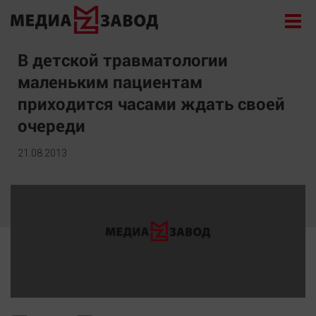
Новости
В детской травматологии
маленьким пациентам
Экономика
приходится часами ждать своей
Происшествия
очереди
Общество
Политика
21.08.2013
Культура
Здоровье
Спорт
Курилка
Поиск
Архив