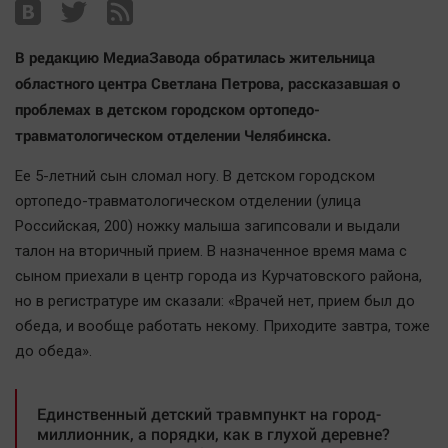
Наша победа
Общество
В редакцию МедиаЗавода обратилась жительница
Политика
областного центра Светлана Петрова, рассказавшая о
Экономика
проблемах в детском городском ортопедо-
травматологическом отделении Челябинска.
Происшествия
Здоровье
Ее 5-летний сын сломал ногу. В детском городском
Культура
ортопедо-травматологическом отделении (улица
Российская, 200) ножку малыша загипсовали и выдали
Курилка
талон на вторичный прием. В назначенное время мама с
Мнения
сыном приехали в центр города из Курчатовского района,
но в регистратуре им сказали: «Врачей нет, прием был до
Спорт
обеда, и вообще работать некому. Приходите завтра, тоже
Технологии
до обеда».
Отраслевые темы
Hедвижимость
Единственный детский травмпункт на город-
миллионник, а порядки, как в глухой деревне?
Образование