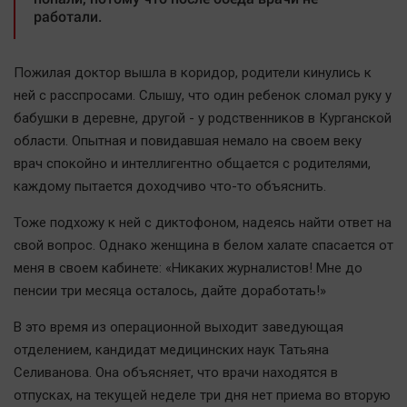
Актуальная тема
работали.
Афиша
Пожилая доктор вышла в коридор, родители кинулись к
Блогеркуль
ней с расспросами. Слышу, что один ребенок сломал руку у
Быстрый медиазавод
бабушки в деревне, другой - у родственников в Курганской
области. Опытная и повидавшая немало на своем веку
Вирус чтения
врач спокойно и интеллигентно общается с родителями,
Вкусное
каждому пытается доходчиво что-то объяснить.
Гороскоп
Тоже подхожу к ней с диктофоном, надеясь найти ответ на
Дети
свой вопрос. Однако женщина в белом халате спасается от
ЖКХ
меня в своем кабинете: «Никаких журналистов! Мне до
Интервью
пенсии три месяца осталось, дайте доработать!»
Качество жизни
В это время из операционной выходит заведующая
отделением, кандидат медицинских наук Татьяна
Конкурс
Селиванова. Она объясняет, что врачи находятся в
Народная журналистика
отпусках, на текущей неделе три дня нет приема во вторую