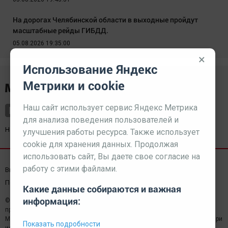
На дорогах Челябинской области в выходные пройдут
масштабные рейды ГИБДД.
05.08.2026 19:35:00
×
Использование Яндекс
Метрики и cookie
Наш сайт использует сервис Яндекс Метрика
для анализа поведения пользователей и
Наш партнер
kurorty-sochi.ru
улучшения работы ресурса. Также использует
cookie для хранения данных. Продолжая
использовать сайт, Вы даете свое согласие на
работу с этими файлами.
Выходные данные СМИ
Реклама
Вакансии
Пользовательское соглашение
Какие данные собираются и важная
информация:
© 2026 МЕДИАЗАВОД — Сайт может содержать контент,
предназначенный для лиц 18+
Мнение редакции может не совпадать с мнением отдельных авторов.При
Показать подробности