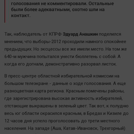
голосования не комментировали. Остальные
Актуальная тема
были более адекватными, охотно шли на
контакт.
Афиша
Блогеркуль
Эдуард Анашкин
Так, наблюдатель от КПРФ
поделился
Быстрый медиазавод
мнением, что выборы-2012 проходили намного спокойнее
Вирус чтения
предыдущих. Но эксцессы все же имели место. На том же
Вкусное
640-м мужчина попытался унести бюллетень с собой. А
когда его догнали, демонстративно разорвал листок.
Гороскоп
Дети
В пресс-центре областной избирательной комиссии на
ЖКХ
большом телеэкране - данные о ходе голосования. А еще
разноцветная карта региона. Красным помечены районы,
Интервью
где зарегистрирована высокая активность избирателей,
Качество жизни
отстающие выкрашены в зеленый цвет. Так вот, к полудню
весь юг области окрасился красным, в Бредах и Кизиле до
Конкурс
12 часов дня успело проголосовать до трети местного
Народная журналистика
населения. На западе (Аша, Катав-Ивановск, Трехгорный)