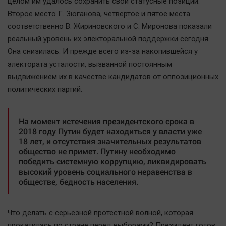
целом им удалось сохранить свои статусные позиции.
Второе место Г. Зюганова, четвертое и пятое места
соответственно В. Жириновского и С. Миронова показали
реальный уровень их электоральной поддержки сегодня.
Она снизилась. И прежде всего из-за накопившейся у
электората усталости, вызванной постоянным
выдвижением их в качестве кандидатов от оппозиционных
политических партий.
На момент истечения президентского срока в
2018 году Путин будет находиться у власти уже
18 лет, и отсутствия значительных результатов
общество не примет. Путину необходимо
победить системную коррупцию, ликвидировать
высокий уровень социального неравенства в
обществе, бедность населения.
Что делать с серьезной протестной волной, которая
прокатилась по стране перед выборами? Президент готов