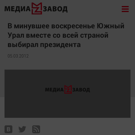
Новости
В минувшее воскресенье Южный
Урал вместе со всей страной
Экономика
выбирал президента
Происшествия
Общество
05.03.2012
Политика
Культура
Здоровье
Спорт
Курилка
Поиск
Архив