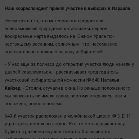
Наша победа
Наш корреспондент принял участие в выборах в Израиле
.
Общество
Несмотря на то, что метеорологи предрекали
Политика
всевозможные природные катаклизмы, первое
Экономика
воскресенье марта выдалось на Южном Урале по-
Происшествия
настоящему весенним, солнечным. Что, несомненно,
положительно повлияло на явку избирателей.
Здоровье
Культура
- У нас еще за полчаса до открытия участка люди начали у
Курилка
дверей скапливаться, - рассказывает председатель
Наталья
Мнения
участковой избирательной комиссии № 640
Кайзер
. - Стояли, стучали в окна. Но раньше положенного
мы запускать не имели права, поэтому открылись, как и
Спорт
положено, ровно в восемь.
Технологии
Отраслевые темы
640-й участок расположен в челябинской школе № 3. В 11
утра здесь довольно людно. Кто-то останавливается у
Hедвижимость
буфета с разными вкусностями, но большинство
Образование