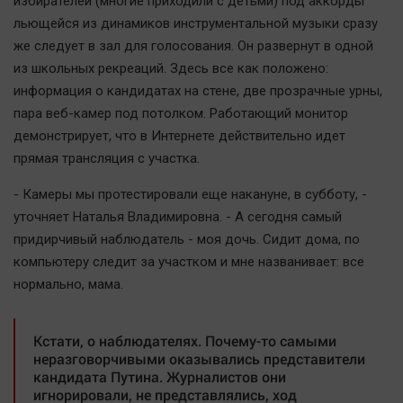
избирателей (многие приходили с детьми) под аккорды
Автомобили
льющейся из динамиков инструментальной музыки сразу
XX век: криминальные уроки
же следует в зал для голосования. Он развернут в одной
Банки
из школьных рекреаций. Здесь все как положено:
информация о кандидатах на стене, две прозрачные урны,
Медиаграмотность
пара веб-камер под потолком. Работающий монитор
Медицина
демонстрирует, что в Интернете действительно идет
прямая трансляция с участка.
Новости компаний
- Камеры мы протестировали еще накануне, в субботу, -
Прогулки по городу Ч
уточняет Наталья Владимировна. - А сегодня самый
Спецпроект
придирчивый наблюдатель - моя дочь. Сидит дома, по
Статистика
компьютеру следит за участком и мне названивает: все
Челябинск космический
нормально, мама.
Другие рубрики
Bookworms
Кстати, о наблюдателях. Почему-то самыми
неразговорчивыми оказывались представители
English version
кандидата Путина. Журналистов они
Online-консультация
игнорировали, не представлялись, ход