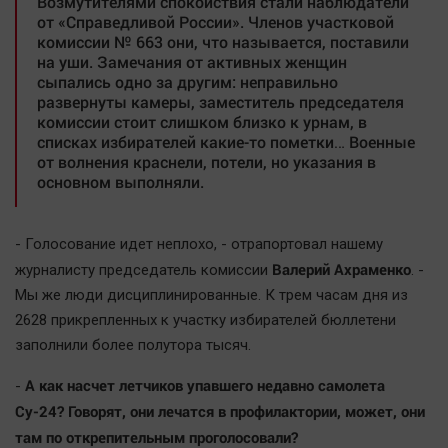
Возмутителями спокойствия стали наблюдатели
от «Справедливой России». Членов участковой
комиссии № 663 они, что называется, поставили
на уши. Замечания от активных женщин
сыпались одно за другим: неправильно
развернуты камеры, заместитель председателя
комиссии стоит слишком близко к урнам, в
списках избирателей какие-то пометки… Военные
от волнения краснели, потели, но указания в
основном выполняли.
- Голосование идет неплохо, - отрапортовал нашему
Валерий Ахраменко
журналисту председатель комиссии
. -
Мы же люди дисциплинированные. К трем часам дня из
2628 прикрепленных к участку избирателей бюллетени
заполнили более полутора тысяч.
А как насчет летчиков упавшего недавно самолета
-
Су-24? Говорят, они лечатся в профилактории, может, они
там по открепительным проголосовали?