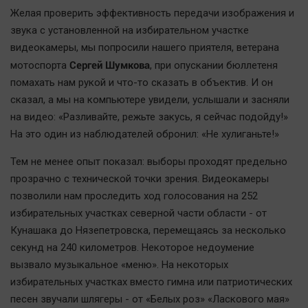
Желая проверить эффективность передачи изображения и
звука с установленной на избирательном участке
видеокамеры, мы попросили нашего приятеля, ветерана
Сергей Шумкова
мотоспорта
, при опускании бюллетеня
помахать нам рукой и что-то сказать в объектив. И он
сказал, а мы на компьютере увидели, услышали и засняли
на видео: «Разливайте, режьте закусь, я сейчас подойду!»
На это один из наблюдателей обронил: «Не хулиганьте!»
Тем не менее опыт показал: выборы проходят предельно
прозрачно с технической точки зрения. Видеокамеры
позволили нам проследить ход голосования на 252
избирательных участках северной части области - от
Кунашака до Нязепетровска, перемещаясь за несколько
секунд на 240 километров. Некоторое недоумение
вызвало музыкальное «меню». На некоторых
избирательных участках вместо гимна или патриотических
песен звучали шлягеры - от «Белых роз» «Ласкового мая»