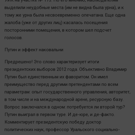
УИК на участке № 173. По его мнению, наблюдателям
выделили неудобные места (им не видна была урна), и к
тому же урна была несвоевременно опечатана. Еще одна
жалоба (уже от других лиц) касалась посещения
посторонними помещения, в котором шел подсчет
голосов.
Путин и эффект наковальни
Предрешено! Это слово характеризует итоги
президентских выборов 2012 года. Объективно Владимир
Путин был единственным их фаворитом. Он имел
преимущество перед другими претендентами по всем
параметрам: опыт государственного управления, авторитет,
в том числе и на международной арене, ресурсную базу.
Вопрос заключался в одном: потребуется ли второй тур?
Путин выиграл в первом туре. И де-юре, и де-факто.
Комментирует президентскую победу доктор
политических наук, профессор Уральского социально-