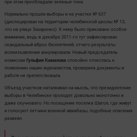
Наука
при этом преобладали зеленые тона.
Обсуждаем
Нормально прошли выборы и на участке № 637
Отдых
(дислоцирован на территории челябинской школы № 13,
Персона
что на улице Захаренко). К нему было приковано особое
внимание, ведь в декабре 2011-го тут зафиксирован
Последняя инстанция
скандальный вброс бюллетеней, отчего результаты
Светская жизнь
волеизъявления аннулировали. Новый председатель
Тенденции
Гульфия Камалова
комиссии
спокойно отнеслась к
Точка на карте
появлению наших журналистов, проверила документы и
работе не препятствовала.
Объезд участков наталкивал на мысль, что президентские
выборы в Челябинске проходят довольно монотонно и
даже скучновато. Но посещение поселка Шагол, где живут
и голосуют летчики военной авиабазы, подобные опасения
развеял.