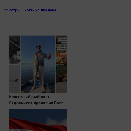
подстричь когти кошке цена
Известный рыболов
Садовников пропал на Волге
во время шторма