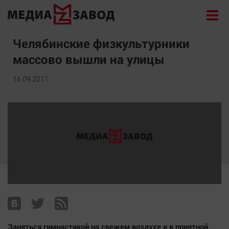
Новости
Челябинские физкультурники
массово вышли на улицы
Экономика
Происшествия
16.09.2011
Общество
Политика
Культура
Здоровье
Спорт
Курилка
Поиск
Архив
Заняться гимнастикой на свежем воздухе и в приятной