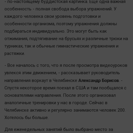
- по-настоящему буддистская картинка. Еще одна важная
Автомобили
особенность - полная свобода выбора упражнений. У
XX век: криминальные уроки
каждого человека свои уровень подготовки и
Банки
особенности организма, поэтому упражнения должны
Медиаграмотность
подбираться индивидуально. Это могут быть как
отжимания, подтягивание на брусьях и различные трюки на
Медицина
турниках, так и обычные гимнастические упражнения и
растяжки.
Новости компаний
Прогулки по городу Ч
- Все началось с того, что я после просмотра видеоуроков
увлекся этим движением, - рассказывает руководитель
Спецпроект
Александр Борисов
направления воркаут в Челябинске
. -
Статистика
Спустя некоторое время поехал в США и там пообщался с
Челябинск космический
основателями направления. После этого организовал
Другие рубрики
аналогичные тренировки у нас в городе. Сейчас в
Bookworms
Челябинске активно и регулярно занимаются человек 200.
Хотелось бы больше.
English version
Online-консультация
Для еженедельных занятий было выбрано место за