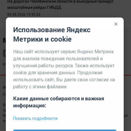
На дорогах Челябинской области в выходные пройдут
масштабные рейды ГИБДД.
05.08.2026 19:35:00
×
Использование Яндекс
Метрики и cookie
Наш сайт использует сервис Яндекс Метрика
для анализа поведения пользователей и
Наш партнер
kurorty-sochi.ru
улучшения работы ресурса. Также использует
cookie для хранения данных. Продолжая
использовать сайт, Вы даете свое согласие на
работу с этими файлами.
Выходные данные СМИ
Реклама
Вакансии
Пользовательское соглашение
Какие данные собираются и важная
информация:
© 2026 МЕДИАЗАВОД — Сайт может содержать контент,
предназначенный для лиц 18+
Мнение редакции может не совпадать с мнением отдельных авторов.При
Показать подробности
использовании материалов сайта ссылка обязательна.