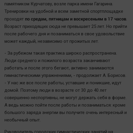
Актуальная тема
памятником Курчатову, возле парка имени Гагарина.
Тренировки на удобной и всем заметной спортплощадке
по средам, пятницам и воскресеньям в 17 часов
проходят
.
Афиша
Возраст приходящих сюда не превышает 25 лет. Но прийти
Блогеркуль
после рабочего дня и позаниматься в свое удовольствие
Быстрый медиазавод
может каждый, независимо от прожитых лет.
Вирус чтения
- За рубежом такая практика широко распространена.
Вкусное
Люди среднего и пожилого возраста заканчивают
Гороскоп
работать и после этого бегают, активно занимаются
Дети
гимнастическими упражнениями, - продолжает А. Борисов.
ЖКХ
- У нас же все после работы, уставшие и поникшие, идут
домой. Поэтому люди в возрасте от 30 до 40 лет
Интервью
совершенно неспортивны, не могут держать себя в форме.
Качество жизни
А ведь можно пойти после работы и позаниматься: кроме
большого заряда энергии вы получите очень интересный и
Конкурс
необычный опыт.
Народная журналистика
Руководитель городских гимнастических занятий на