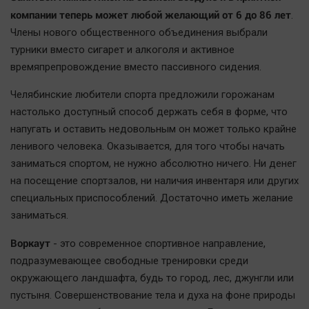
Наша победа
компании теперь может любой желающий от 6 до 86 лет
.
Члены нового общественного объединения выбрали
Общество
турники вместо сигарет и алкоголя и активное
Политика
времяпрепровождение вместо пассивного сидения.
Экономика
Челябинские любители спорта предложили горожанам
Происшествия
настолько доступный способ держать себя в форме, что
Здоровье
напугать и оставить недовольным он может только крайне
Культура
ленивого человека. Оказывается, для того чтобы начать
Курилка
заниматься спортом, не нужно абсолютно ничего. Ни денег
Мнения
на посещение спортзалов, ни наличия инвентаря или других
специальных приспособлений. Достаточно иметь желание
заниматься.
Спорт
Технологии
Воркаут
- это современное спортивное направление,
Отраслевые темы
подразумевающее свободные тренировки среди
Hедвижимость
окружающего ландшафта, будь то город, лес, джунгли или
пустыня. Совершенствование тела и духа на фоне природы
Образование