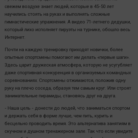
Наука
свежем воздухе знает людей, которые в 45-50 лет
Обсуждаем
научились стоять на руках и выполнять сложные
Отдых
гимнастические упражнения. А видео 71-летнего дедушки,
Персона
который лихо исполняет пируэты на турнике, обошло весь
Интернет.
Последняя инстанция
Светская жизнь
Почти на каждую тренировку приходят новички, более
Тенденции
опытные спортсмены помогают им делать «первые шаги».
Здесь царит дружеская атмосфера, которую не усугубляет
Точка на карте
даже спортивная конкуренция в организуемых командных
соревнованиях. Спортсмены отжимаются, положив одну
руку на плечо соседа, образуя тем самым круг. Или строят
занимательные пирамиды, становясь друг на друга.
- Наша цель - донести до людей, что заниматься спортом
и держать себя в форме лучше, чем пить, курить и
бесцельно проводить время. Это альтернатива занятиям в
скучном и душном тренажерном зале. Так что если увидите