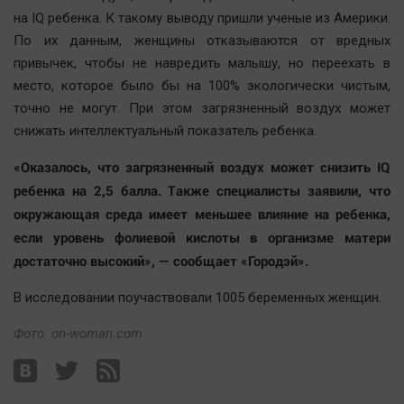
Наша победа
на IQ ребенка. К такому выводу пришли ученые из Америки.
По их данным, женщины отказываются от вредных
Общество
привычек, чтобы не навредить малышу, но переехать в
Политика
место, которое было бы на 100% экологически чистым,
Экономика
точно не могут. При этом загрязненный воздух может
Происшествия
снижать интеллектуальный показатель ребенка.
Здоровье
«Оказалось, что загрязненный воздух может снизить IQ
Культура
ребенка на 2,5 балла. Также специалисты заявили, что
Курилка
окружающая среда имеет меньшее влияние на ребенка,
Мнения
если уровень фолиевой кислоты в организме матери
достаточно высокий», — сообщает «Городэй».
Спорт
В исследовании поучаствовали 1005 беременных женщин.
Технологии
Фото: on-woman.com
Отраслевые темы
Hедвижимость
Образование