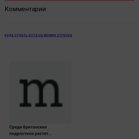
Автомобили
Комментарии
XX век: криминальные уроки
Банки
Медиаграмотность
куда отдать кота на время отпуска
Медицина
Новости компаний
Прогулки по городу Ч
Спецпроект
Статистика
Челябинск космический
Другие рубрики
Bookworms
English version
Среди британских
подростков растет
Online-консультация