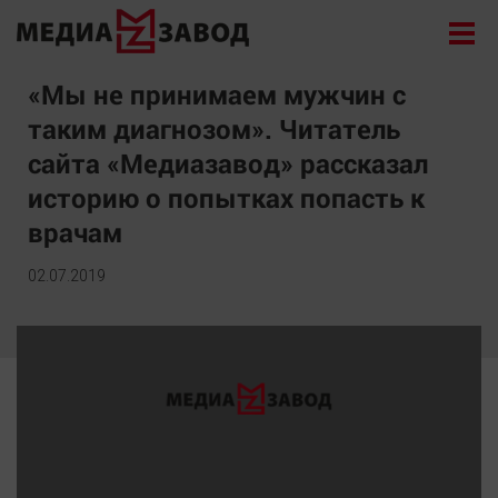
Новости
«Мы не принимаем мужчин с
таким диагнозом». Читатель
Экономика
сайта «Медиазавод» рассказал
Происшествия
историю о попытках попасть к
Общество
врачам
Политика
Культура
02.07.2019
Здоровье
Спорт
Курилка
Поиск
Архив