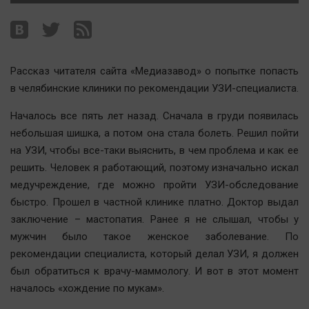
Наша победа
Общество
Политика
Рассказ читателя сайта «Медиазавод» о попытке попасть
Экономика
в челябинские клиники по рекомендации УЗИ-специалиста.
Происшествия
Здоровье
Началось все пять лет назад. Сначала в груди появилась
небольшая шишка, а потом она стала болеть. Решил пойти
Культура
на УЗИ, чтобы все-таки выяснить, в чем проблема и как ее
Курилка
решить. Человек я работающий, поэтому изначально искал
Мнения
медучреждение, где можно пройти УЗИ-обследование
быстро. Прошел в частной клинике платно. Доктор выдал
Спорт
заключение – мастопатия. Ранее я не слышал, чтобы у
Технологии
мужчин было такое женское заболевание. По
рекомендации специалиста, который делал УЗИ, я должен
Отраслевые темы
был обратиться к врачу-маммологу. И вот в этот момент
Hедвижимость
началось «хождение по мукам».
Образование