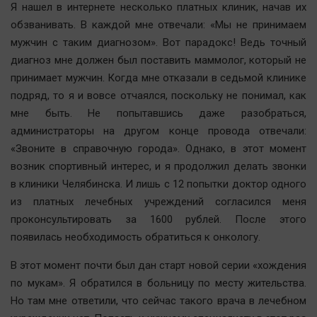
Я нашел в интернете несколько платных клиник, начав их
Автомобили
обзванивать. В каждой мне отвечали: «Мы не принимаем
XX век: криминальные уроки
мужчин с таким диагнозом». Вот парадокс! Ведь точный
Банки
диагноз мне должен был поставить маммолог, который не
Медиаграмотность
принимает мужчин. Когда мне отказали в седьмой клинике
Медицина
подряд, то я и вовсе отчаялся, поскольку не понимал, как
мне быть. Не попытавшись даже разобраться,
администраторы на другом конце провода отвечали:
Новости компаний
«Звоните в справочную города». Однако, в этот момент
Прогулки по городу Ч
возник спортивный интерес, и я продолжил делать звонки
Спецпроект
в клиники Челябинска. И лишь с 12 попытки доктор одного
Статистика
из платных лечебных учреждений согласился меня
Челябинск космический
проконсультировать за 1600 рублей. После этого
появилась необходимость обратиться к онкологу.
Другие рубрики
Bookworms
В этот момент почти был дан старт новой серии «хождения
English version
по мукам». Я обратился в больницу по месту жительства.
Но там мне ответили, что сейчас такого врача в лечебном
Online-консультация