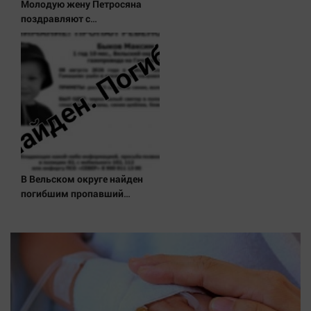
Молодую жену Петросяна
поздравляют с
беременностью
В Вельском округе найден
погибшим пропавший
полуторагодовалый ребёнок