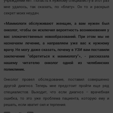
учреждении нет. Попасть к нужному специалисту в этот раз
Актуальная тема
мне удалось, так сказать, по «блату». Он то и раскрыл
секрет моих неудач.
Афиша
«Маммологи обслуживают женщин, а вам нужен был
Блогеркуль
онколог, чтобы он исключил вероятность возникновения у
Быстрый медиазавод
вас злокачественных новообразований. При этом мы не
Вирус чтения
назначаем лечение, а направляем уже вас к нужному
Вкусное
врачу. Не могу даже сказать, почему в УЗИ вам поставили
Гороскоп
заключение "обратиться к маммологу"», - рассказала
Дети
нашему читателю онколог одной из челябинских
поликлиник.
ЖКХ
Интервью
Онколог провел обследование, поставил совершенно
Качество жизни
другой диагноз. Теперь мне предстоит пройти еще ряд
специалистов. Выходит, что если диагноз – врачебная
ошибка, то это уже проблема пациента, которую ему и
Конкурс
решать, если хватит сил и терпения.
Народная журналистика