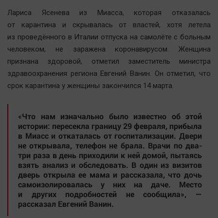
Наша победа
Лариса Ясенева из Миасса, которая отказалась
Общество
от карантина и скрывалась от властей, хотя летела
из проведённого в Италии отпуска на самолёте с больным
Политика
человеком, не заражена коронавирусом. Женщина
Экономика
признана здоровой, отметил заместитель министра
Происшествия
здравоохранения региона Евгений Ванин. Он отметил, что
Здоровье
срок карантина у женщины закончился 14 марта.
Культура
Курилка
«Что нам изначально было известно об этой
истории: пересекла границу 29 февраля, прибыла
Мнения
в Миасс и откаталась от госпитализации. Двери
не открывала, телефон не брала. Врачи по два-
Спорт
три раза в день приходили к ней домой, пытаясь
взять анализ и обследовать. В один из визитов
Технологии
дверь открыла ее мама и рассказала, что дочь
Отраслевые темы
самоизолировалась у них на даче. Место
и других подробностей не сообщила», —
Hедвижимость
рассказал Евгений Ванин.
Образование