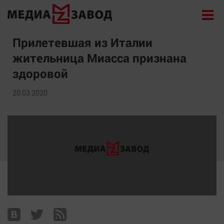
Новости
Прилетевшая из Италии
жительница Миасса признана
Экономика
здоровой
Происшествия
Общество
20.03.2020
Политика
Культура
Здоровье
Спорт
Курилка
Поиск
Архив