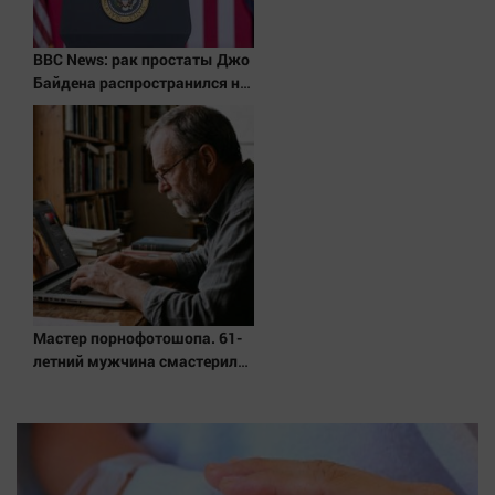
Наука
Обсуждаем
BBC News: рак простаты Джо
Отдых
Байдена распространился на
Персона
его кости и органы
Последняя инстанция
Светская жизнь
Тенденции
Точка на карте
Мастер порнофотошопа. 61-
летний мужчина смастерил
порнооткрытку и в итоге
пойдёт под суд