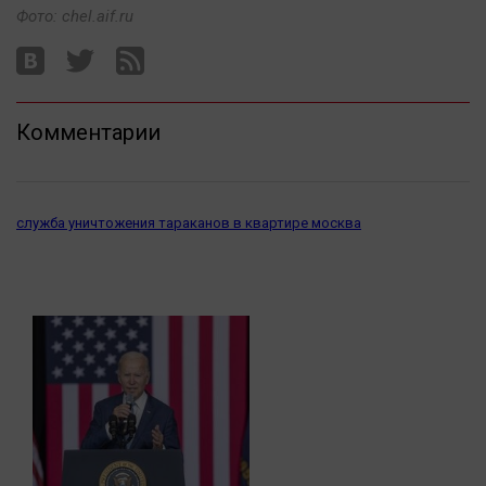
Актуальная тема
Фото: chel.aif.ru
Афиша
Блогеркуль
Комментарии
Быстрый медиазавод
Вирус чтения
Вкусное
служба уничтожения тараканов в квартире москва
Гороскоп
Дети
ЖКХ
Интервью
Качество жизни
Конкурс
Народная журналистика