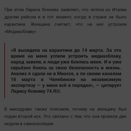
Автомобили
При этом Лариса Ясенева заявляет, что летела из Италии
XX век: криминальные уроки
другим рейсом и в тот момент, когда в стране не было
Банки
карантина. Женщина считает, что на неё устроили
Медиаграмотность
«Медиаоблаву».
Медицина
«Я высидела на карантине до 14 марта. За это
время на меня успели устроить медиаоблаву,
Новости компаний
народ завели, и люди уже боялись меня. И я уже
Прогулки по городу Ч
серьёзно боюсь за свою безопасность и жизнь.
Анализ я сдала не в Миассе, а по своим каналам
Спецпроект
16 марта в Челябинске на независимую
Статистика
экспертизу — у меня всё в порядке», — цитирует
Ларису Ясеневу 74.RU.
Челябинск космический
Другие рубрики
Bookworms
В минздраве также пояснили, почему на женщину был
подан второй иск. Это связано с тем, что она провела две
English version
недели в самоизоляции.
Online-консультация