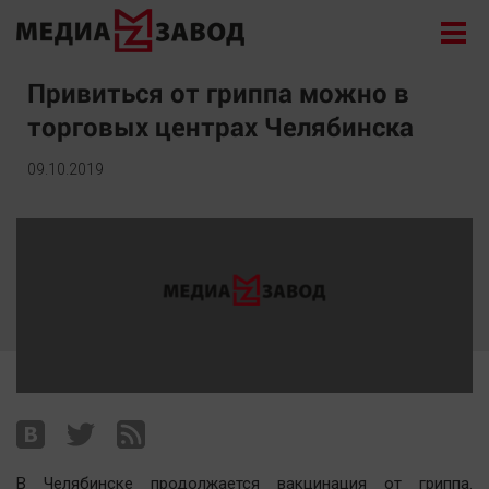
Новости
Привиться от гриппа можно в
торговых центрах Челябинска
Экономика
Происшествия
09.10.2019
Общество
Политика
Культура
Здоровье
Спорт
Курилка
Поиск
Архив
В Челябинске продолжается вакцинация от гриппа.