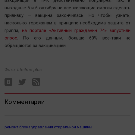
Вакцинация в ТРК действительно популярна, так, в
Актуальная тема
выходные 5 и 6 октября не все желающие смогли сделать
прививку — вакцина закончилась. Но чтобы узнать,
Афиша
насколько горожанам в принципе необходима защита от
Блогеркуль
гриппа,
на портале «Активный гражданин 74» запустили
опрос
. По его данным, больше 60% все-таки не
Быстрый медиазавод
обращаются за вакцинацией.
Вирус чтения
Вкусное
Гороскоп
Фото: life4me.plus
Дети
ЖКХ
Интервью
Комментарии
Качество жизни
Конкурс
Народная журналистика
ремонт блока управления стиральной машины