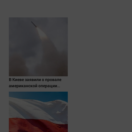
Наука
Обсуждаем
Отдых
Персона
Последняя инстанция
Светская жизнь
Тенденции
Точка на карте
В Киеве заявили о провале
американской операции
«Убей лучника» против
России