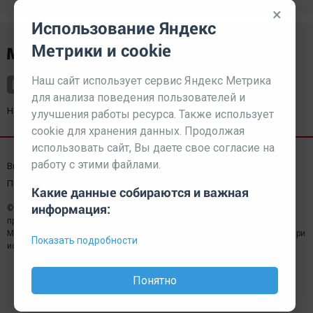
×
Использование Яндекс
Метрики и cookie
Наш сайт использует сервис Яндекс Метрика
для анализа поведения пользователей и
Наш партнер
kurorty-sochi.ru
улучшения работы ресурса. Также использует
cookie для хранения данных. Продолжая
использовать сайт, Вы даете свое согласие на
работу с этими файлами.
Выходные данные СМИ
Реклама
Вакансии
Пользовательское соглашение
Какие данные собираются и важная
информация:
© 2026 МЕДИАЗАВОД — Сайт может содержать контент,
предназначенный для лиц 18+
Мнение редакции может не совпадать с мнением отдельных авторов.При
Показать подробности
использовании материалов сайта ссылка обязательна.
Понятно