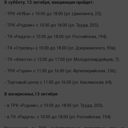
В субботу, 12 октября, вакцинация пройдет:
Автомобили
XX век: криминальные уроки
- ТРК «КУБа» с 10.00 до 18.00 (ул. Цвиллинга, 25);
Банки
- ТРК «Родник» с 10.00 до 18.00 (ул. Труда, 203);
Медиаграмотность
- ТК «Радуга» с 10.00 до 18.00 (ул. Российская, 194);
Медицина
- ТК «Стрелец» с 10.00 до 18.00 (ул. Дзержинского, 93а);
Новости компаний
- ТК «Фиеста» с 12.00 до 17.00 (ул. Молодогвардейцев, 7);
Прогулки по городу Ч
- ТРК «Горки» с 11.00 до 16.00 (ул. Артиллерийская, 136);
Спецпроект
Статистика
- Торговый центр с 11.00 до 16.00 (ул. Каслинская, 64);
Челябинск космический
В воскресенье,13 октября:
Другие рубрики
- в ТРК «Родник», с 10.00 до 18.00 (ул. Труда, 203);
Bookworms
English version
- в ТК «Радуга», с 10.00 до 18.00 (ул. Российская, 194).
Online-консультация