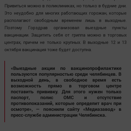
Наша победа
Привиться можно в поликлиниках, но только в будние дни.
Это неудобно для многих работающих горожан, которые
Общество
располагают свободным временем лишь в выходные.
Политика
Поэтому Горздрав организовал выездные пункты
Экономика
вакцинации. Защитить себя от гриппа можно в торговых
Происшествия
центрах, причем не только крупных. В выходные 12 и 13
Здоровье
октября вакцинация тоже будет доступна.
Культура
Курилка
«Выездные акции по вакцинопрофилактике
пользуются популярностью среди челябинцев. В
Мнения
выходной день, в свободное время есть
возможность прямо в торговом центре
поставить прививку. Для этого нужен только
Спорт
паспорт, полис ОМС и отсутствие
Технологии
противопоказаний, которые определит врач при
осмотре», — пояснили сайту «Медиазавод» в
Отраслевые темы
пресс-службе администрации Челябинска.
Hедвижимость
Образование