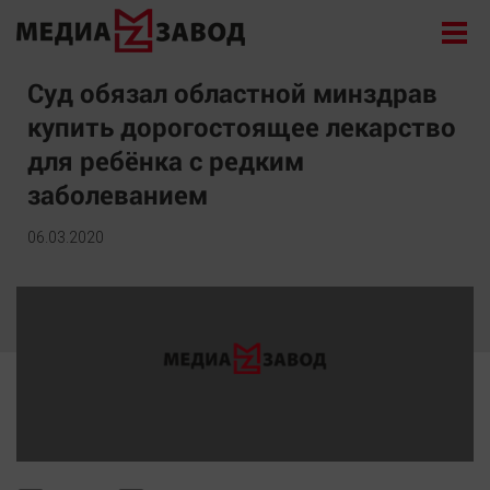
Новости
Суд обязал областной минздрав
купить дорогостоящее лекарство
Экономика
для ребёнка с редким
Происшествия
заболеванием
Общество
Политика
06.03.2020
Культура
Здоровье
Спорт
Курилка
Поиск
Архив