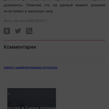
Актуальная тема
документы. Отметим, что на данный момент решение
не вступило в законную силу.
Афиша
Фото: vk.com/id207201011
Блогеркуль
Быстрый медиазавод
Вирус чтения
Вкусное
Комментарии
Гороскоп
Дети
ЖКХ
ремонт швейной машины подольск
Интервью
Качество жизни
Конкурс
Народная журналистика