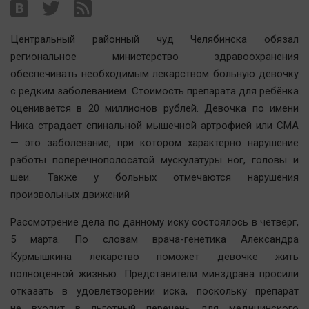
Наша победа
Общество
Центральный районный чуд Челябинска обязал
Политика
региональное министерство здравоохранения
обеспечивать необходимым лекарством больную девочку
Экономика
с редким заболеванием. Стоимость препарата для ребёнка
Происшествия
оценивается в 20 миллионов рублей. Девочка по имени
Здоровье
Ника страдает спинальной мышечной артрофией или СМА
Культура
— это заболевание, при котором характерно нарушение
Курилка
работы поперечнополосатой мускулатуры ног, головы и
шеи. Также у больных отмечаются нарушения
Мнения
произвольных движений
Спорт
Рассмотрение дела по данному иску состоялось в четверг,
Технологии
5 марта. По словам врача-генетика Александра
Курмышкина лекарство поможет девочке жить
Отраслевые темы
полноценной жизнью. Представители минздрава просили
Hедвижимость
отказать в удовлетворении иска, поскольку препарат
Образование
не входит в льготный перечень для медицинского