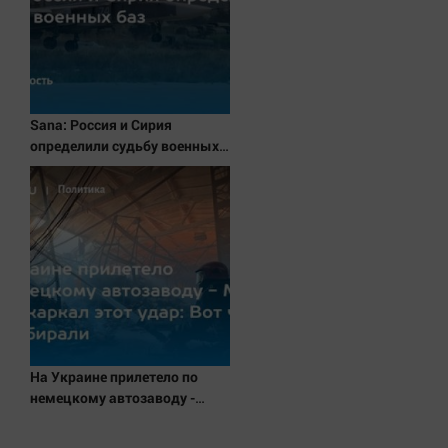
Наука
Обсуждаем
Отдых
Персона
Последняя инстанция
Sana: Россия и Сирия
определили судьбу военных
Светская жизнь
баз
Тенденции
Точка на карте
На Украине прилетело по
немецкому автозаводу -
Мерц сам накаркал этот
удар: Вот что там собирали