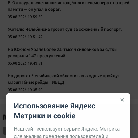
В Южноуральске нашли истощённого пенсионера с потерей
памяти — он упал в овраг.
05.08.2026 19:59:29
Жителю Челябинска грозит суд за сожжённый паспорт.
05.08.2026 19:51:42
На Южном Урале более 2,5 тысяч силовиков за сутки
раскрыли 147 преступлений.
05.08.2026 19:43:51
На дорогах Челябинской области в выходные пройдут
масштабные рейды ГИБДД.
05.08.2026 19:35:00
×
Использование Яндекс
Метрики и cookie
Наш сайт использует сервис Яндекс Метрика
для анализа поведения пользователей и