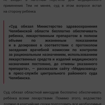
Автомобили
применения. Тем не менее, суд в этом вопросе встал
XX век: криминальные уроки
на сторону ребёнка.
Банки
Медиаграмотность
«Суд обязал Министерство здравоохранения
Челябинской области бесплатно обеспечивать
Медицина
ребенка, лекарственным препаратом в полном
объеме по жизненным показаниям
Новости компаний
и в дозировке в соответствии с протоколом
заседания врачебной комиссии по контролю
Прогулки по городу Ч
за рациональным назначением, использованием
Спецпроект
лекарственных средств и изделий медицинского
назначения постоянно, до отмены указанного
Статистика
препарата», — рассказали сайту «Медиазавод»
Челябинск космический
в пресс-службе центрального районного суда
Челябинска.
Другие рубрики
Bookworms
Суд обязал областной минздрав бесплатно обеспечивать
English version
ребёнка всеми лекарствами. Помимо этого, ведомство
Online-консультация
должно в кратчайшие сроки подготовить все необходимые