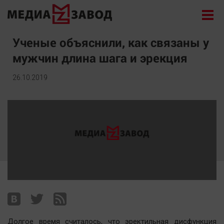
Новости
Ученые объяснили, как связаны у
мужчин длина шага и эрекция
Экономика
Происшествия
26.10.2019
Общество
Политика
Культура
Здоровье
Спорт
Курилка
Поиск
Архив
Долгое время считалось, что эректильная дисфункция