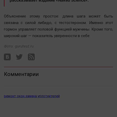
Автомобили
XX век: криминальные уроки
Объяснение этому простое: длина шага может быть
Банки
связана с силой либидо, с тестостероном. Именно этот
Медиаграмотность
гормон управляет половой функцией мужчины. Кроме того,
Медицина
широкий шаг — показатель уверенности в себе.
Фото: gurutest.ru
Новости компаний
Прогулки по городу Ч
Спецпроект
Статистика
Комментарии
Челябинск космический
Другие рубрики
ремонт окон замена уплотнителей
Bookworms
English version
Online-консультация