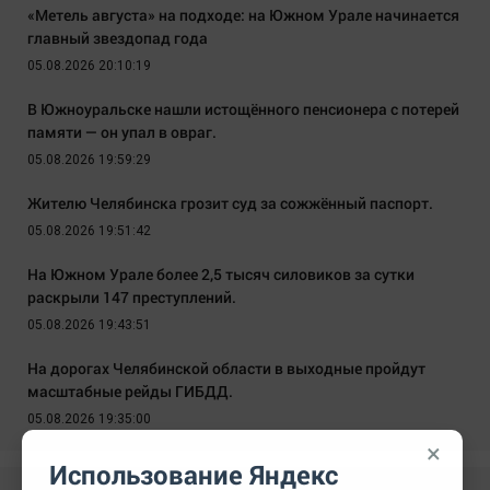
«Метель августа» на подходе: на Южном Урале начинается
главный звездопад года
05.08.2026 20:10:19
В Южноуральске нашли истощённого пенсионера с потерей
памяти — он упал в овраг.
05.08.2026 19:59:29
Жителю Челябинска грозит суд за сожжённый паспорт.
05.08.2026 19:51:42
На Южном Урале более 2,5 тысяч силовиков за сутки
раскрыли 147 преступлений.
05.08.2026 19:43:51
На дорогах Челябинской области в выходные пройдут
масштабные рейды ГИБДД.
05.08.2026 19:35:00
×
Использование Яндекс