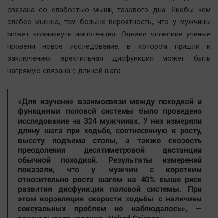
Наша победа
связана со слабостью мышц тазового дна. Якобы чем
слабее мышца, тем больше вероятность, что у мужчины
Общество
может возникнуть импотенция. Однако японские ученые
Политика
провели новое исследование, в котором пришли к
Экономика
заключению: эректильная дисфункция может быть
Происшествия
напрямую связана с длиной шага.
Здоровье
Культура
«Для изучения взаимосвязи между походкой и
функциями половой системы было проведено
Курилка
исследование на 324 мужчинах. У них измеряли
Мнения
длину шага при ходьбе, соотнесенную к росту,
высоту подъема стопы, а также скорость
преодоления десятиметровой дистанции
Спорт
обычной походкой. Результаты измерений
Технологии
показали, что у мужчин с коротким
относительно роста шагом на 40% выше риск
Отраслевые темы
развития дисфункции половой системы. При
Hедвижимость
этом корреляции скорости ходьбы с наличием
сексуальных проблем не наблюдалось», —
Образование
рассказывает издание «Naked Science».