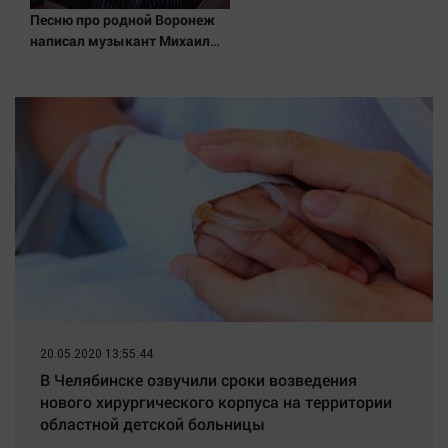
Наука
Песню про родной Воронеж
Обсуждаем
написал музыкант Михаил
Гребенщиков - ВестиПК в
Отдых
Воронеже
Персона
Последняя инстанция
Светская жизнь
Тенденции
Точка на карте
20.05.2020 13:55:44
В Челябинске озвучили сроки возведения
нового хирургического корпуса на территории
областной детской больницы