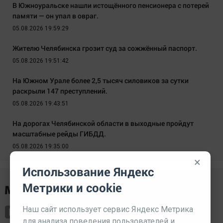
В Южноуральске нашли истощённого пенсионера с потерей
памяти — он упал в овраг.
05.08.2026 19:59:29
Жителю Челябинска грозит суд за сожжённый паспорт.
05.08.2026 19:51:42
На Южном Урале более 2,5 тысяч силовиков за сутки
раскрыли 147 преступлений.
05.08.2026 19:43:51
На дорогах Челябинской области в выходные пройдут
масштабные рейды ГИБДД.
05.08.2026 19:35:00
×
Использование Яндекс
Метрики и cookie
Наш сайт использует сервис Яндекс Метрика
для анализа поведения пользователей и