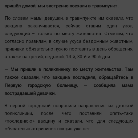
Автомобили
пришёл домой, мы экстренно поехали в травмпункт.
XX век: криминальные уроки
По словам мамы девушки, в травмпункте им сказали, что
Банки
вакцина заканчивается, сейчас ставим один укол,
Медиаграмотность
следующий – только по месту жительства. Отметим, что
согласно правилам, в случае укуса бездомным животным,
Медицина
прививки обязательно нужно поставить в день обращения,
а также на третий, седьмой, 14-й, 30-й и 90-й дни.
Новости компаний
Прогулки по городу Ч
— Мы пришли в поликлинику по месту жительства. Там
также сказали, что вакцина последняя, обращайтесь в
Спецпроект
Первую городскую больницу, — сообщила мама
Статистика
пострадавшей девочки.
Челябинск космический
Другие рубрики
В первой городской попросили направление из детской
поликлиники, после чего поставили опять-таки
Bookworms
«последнюю» вакцину и сказали, что для следующих
English version
обязательных прививок вакцин уже нет.
Online-консультация