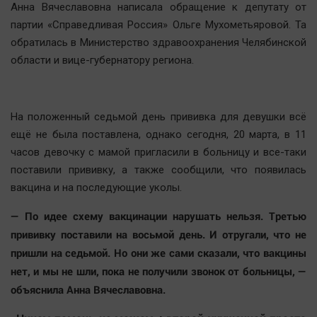
Анна Вячеславовна написала обращение к депутату от
Актуальная тема
партии «Справедливая Россия» Ольге Мухометьяровой. Та
обратилась в Министерство здравоохранения Челябинской
Афиша
области и вице-губернатору региона.
Блогеркуль
Быстрый медиазавод
Вирус чтения
На положенный седьмой день прививка для девушки всё
Вкусное
ещё не была поставлена, однако сегодня, 20 марта, в 11
часов девочку с мамой пригласили в больницу и все-таки
Гороскоп
поставили прививку, а также сообщили, что появилась
Дети
вакцина и на последующие уколы.
ЖКХ
— По идее схему вакцинации нарушать нельзя. Третью
Интервью
прививку поставили на восьмой день. И отругали, что не
Качество жизни
пришли на седьмой. Но они же сами сказали, что вакцины
нет, и мы не шли, пока не получили звонок от больницы, —
Конкурс
объяснила Анна Вячеславовна.
Народная журналистика