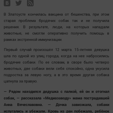
Наша победа
Общество
В Златоусте кончилась вакцина от бешенства, при этом
Политика
старая проблема бродячих собак так и не получила
решения. В результате, люди, на которых нападали
Экономика
животные, не смогли оперативно получить помощь в
Происшествия
рамках экстренной иммунизации.
Здоровье
Первый случай произошёл 12 марта. 15-летняя девушка
Культура
шла по одной из улиц города, когда на нее набросились
Курилка
бродячие собаки. По ее словам, в своре было четверо
Мнения
животных, две собаки вели себя спокойно, одна укусила
подростка за левую ногу, а в это время другая собака
Спорт
цапнула за правую.
Технологии
— Рядом находился дедушка с палкой, ей он и отогнал
Отраслевые темы
собак, — рассказала «Медиазаводу» мама пострадавшей
Hедвижимость
Анна Вячеславовна. — Дочка завизжала, собаки
Образование
испугались и убежали. Кровь из ран побежала, ребёнок