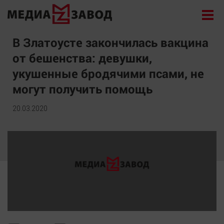
Новости
В Златоусте закончилась вакцина
от бешенства: девушки,
Экономика
укушенные бродячими псами, не
Происшествия
могут получить помощь
Общество
Политика
20.03.2020
Культура
Здоровье
Спорт
Курилка
Поиск
Архив