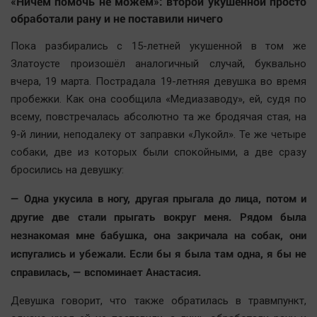
«Ничем помочь не можем»: второй укушенной просто
Наука
обработали рану и не поставили ничего
Обсуждаем
Отдых
Пока разбирались с 15-летней укушенной в том же
Златоусте произошёл аналогичный случай, буквально
Персона
вчера, 19 марта. Пострадала 19-летняя девушка во время
Последняя инстанция
пробежки. Как она сообщила «Медиазаводу», ей, судя по
Светская жизнь
всему, повстречалась абсолютно та же бродячая стая, на
Тенденции
9-й линии, неподалеку от заправки «Лукойл». Те же четыре
Точка на карте
собаки, две из которых были спокойными, а две сразу
бросились на девушку:
— Одна укусила в ногу, другая прыгала до лица, потом и
другие две стали прыгать вокруг меня. Рядом была
незнакомая мне бабушка, она закричала на собак, они
испугались и убежали. Если бы я была там одна, я бы не
справилась, — вспоминает Анастасия.
Девушка говорит, что также обратилась в травмпункт,