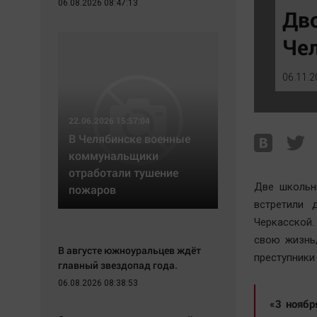
06.08.2026 08:47:13
Экономика
Hедвижимость
Дво
Происшествия
Образование
Че
Здоровье
Автомобили
Культура
XX век: криминальные уроки
06.11.2
Курилка
Банки
Мнения
Медиаграмотность
22.06.2026 15:57:04
Медицина
В Челябинске военные
коммунальщики
отработали тушение
Две школьн
пожаров
встретили 
Черкасской.
свою жизнь
В августе южноуральцев ждёт
преступники
главный звездопад года.
06.08.2026 08:38:53
«3 ноябр