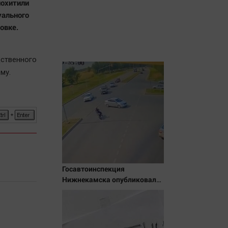
охитили
ального
овке.
ственного
му.
Госавтоинспекция
Нижнекамска опубликовала
видео жесткого ДТП с
участием питбайкера
07/08/2026 – Новости