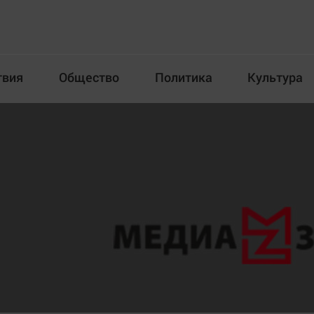
твия
Общество
Политика
Культура
Происшествия
Общество
Пол
илка
Новости компаний
Афиша
Прогулки по городу Ч
Блогеркуль
Спецпроект
Быстрый медиазавод