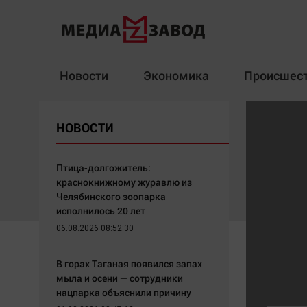
Новости
Экономика
Происшес
Новости
Экономика
НОВОСТИ
Здоровье
Спорт
Кур
Птица-долгожитель:
краснокнижному журавлю из
Челябинского зоопарка
исполнилось 20 лет
Архив
06.08.2026 08:52:30
Наша победа
Спорт
В горах Таганая появился запах
Общество
Технологии
мыла и осени — сотрудники
нацпарка объяснили причину
Политика
Отраслевые темы