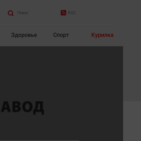
RSS
Поиск
Здоровье
Спорт
Курилка
итика
Культура
Конкурс
Народная журналистика
Наука