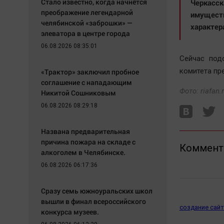
Стало известно, когда начнётся
Черкасс
преображение легендарной
имущест
челябинской «заброшки» —
характер
элеватора в центре города
06.08.2026 08:35:01
Сейчас под
комитета пр
«Трактор» заключил пробное
соглашение с нападающим
Фото: riafan.
Никитой Сошниковым
06.08.2026 08:29:18
Названа предварительная
причина пожара на складе с
Коммент
алкоголем в Челябинске.
06.08.2026 06:17:36
Сразу семь южноуральских школ
вышли в финал всероссийского
создание сайт
конкурса музеев.