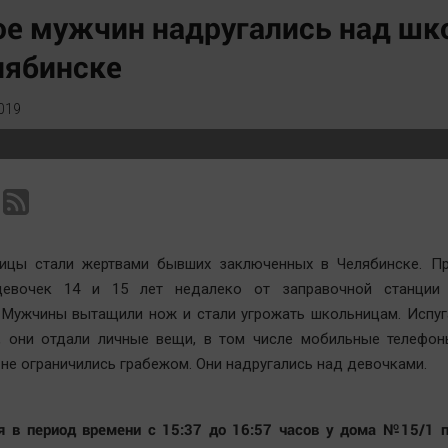
Статистика
Вирус чтения
е мужчин надругались над шк
Челябинск космический
Вкусное
лябинске
Другие рубрики
Гороскоп
Bookworms
Дети
019
English version
ЖКХ
Online-консультация
Интервью
Актуальная тема
Качество жизни
ицы стали жертвами бывших заключенных в Челябинске. Пр
девочек 14 и 15 лет недалеко от заправочной станции
 Мужчины вытащили нож и стали угрожать школьницам. Испуг
, они отдали личные вещи, в том числе мобильные телефон
 не ограничились грабежом. Они надругались над девочками.
я в период времени с 15:37 до 16:57 часов у дома №15/1 