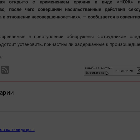
кая открыто с применением оружия в виде «НОЖ» п
во, после чего совершили насильственные действия сексу
а в отношении несовершеннолетних», — сообщается в ориентир
озреваемые в преступлении обнаружены. Сотрудникам след
едстоит установить, причастны ли задержанные к произошедше
ru
арии
ов на тильде цена