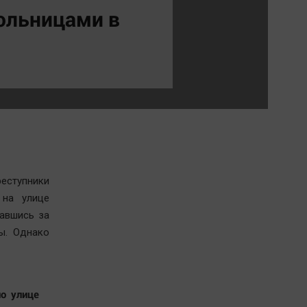
Обсуждаем
ольницами в
Отдых
Персона
Последняя инстанция
Светская жизнь
Тенденции
Точка на карте
еступники
 на улице
авшись за
ы. Однако
по улице