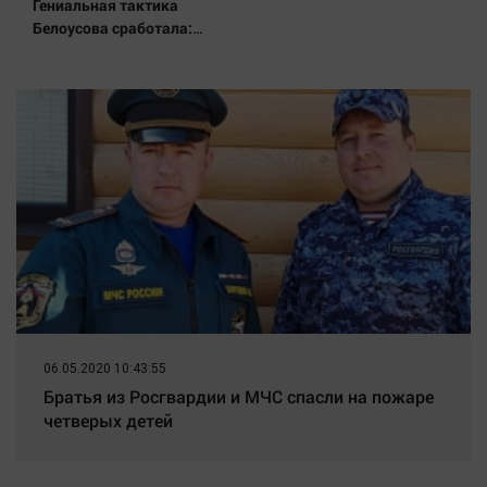
Наука
Гениальная тактика
Белоусова сработала:
Обсуждаем
Мощнейший удар на самом
Отдых
неожиданном направлении.
Армия форсировала реку.
Персона
Ключевой узел обороны пал
Последняя инстанция
Светская жизнь
Тенденции
Точка на карте
06.05.2020 10:43:55
Братья из Росгвардии и МЧС спасли на пожаре
четверых детей