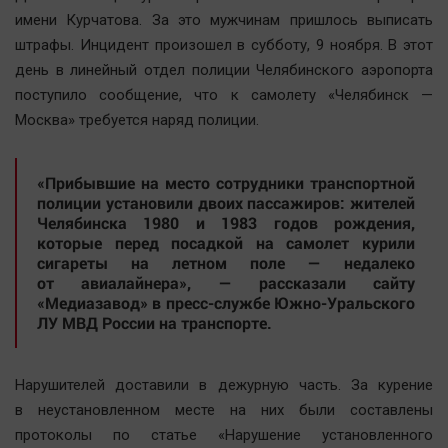
Наша победа
имени Курчатова. За это мужчинам пришлось выписать
штрафы. Инцидент произошел в субботу, 9 ноября. В этот
Общество
день в линейный отдел полиции Челябинского аэропорта
Политика
поступило сообщение, что к самолету «Челябинск —
Экономика
Москва» требуется наряд полиции.
Происшествия
Здоровье
«Прибывшие на место сотрудники транспортной
Культура
полиции установили двоих пассажиров: жителей
Челябинска 1980 и 1983 годов рождения,
Курилка
которые перед посадкой на самолет курили
Мнения
сигареты на летном поле — недалеко
от авиалайнера», — рассказали сайту
«Медиазавод» в пресс-службе Южно-Уральского
Спорт
ЛУ МВД России на транспорте.
Технологии
Отраслевые темы
Нарушителей доставили в дежурную часть. За курение
Hедвижимость
в неустановленном месте на них были составлены
Образование
протоколы по статье «Нарушение установленного