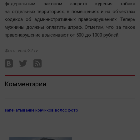
федеральным законом запрета курения табака
Автомобили
на отдельных территориях, в помещениях и на объектах»
XX век: криминальные уроки
кодекса об административных правонарушениях. Теперь
Банки
мужчины должны оплатить штраф. Отметим, что за такое
Медиаграмотность
правонарушение взыскивают от 500 до 1000 рублей.
Медицина
Фото: vesti22.tv
Новости компаний
Прогулки по городу Ч
Спецпроект
Комментарии
Статистика
Челябинск космический
Другие рубрики
запечатывание кончиков волос фото
Bookworms
English version
Online-консультация