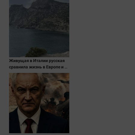
Актуальная тема
Афиша
Блогеркуль
Быстрый медиазавод
Вирус чтения
Вкусное
Живущая в Италии русская
Гороскоп
сравнила жизнь в Европе и в
Крыму
Дети
ЖКХ
Интервью
Качество жизни
Конкурс
Народная журналистика