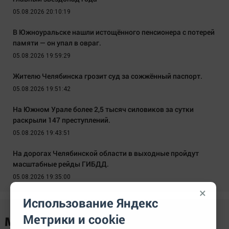
05.08.2026 20:10:19
В Южноуральске нашли истощённого пенсионера с потерей
памяти — он упал в овраг.
05.08.2026 19:59:29
Жителю Челябинска грозит суд за сожжённый паспорт.
05.08.2026 19:51:42
На Южном Урале более 2,5 тысяч силовиков за сутки
раскрыли 147 преступлений.
05.08.2026 19:43:51
На дорогах Челябинской области в выходные пройдут
масштабные рейды ГИБДД.
05.08.2026 19:35:00
×
Использование Яндекс
Метрики и cookie