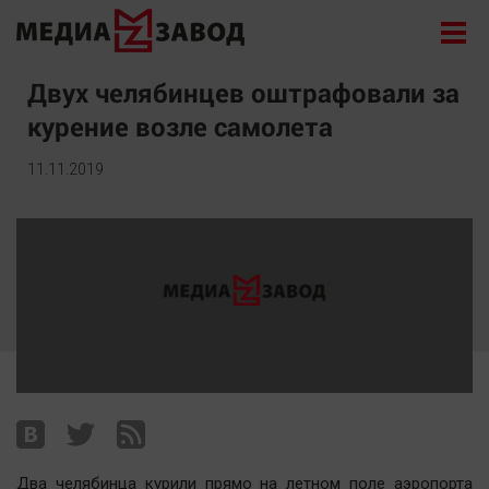
Новости
Двух челябинцев оштрафовали за
курение возле самолета
Экономика
Происшествия
11.11.2019
Общество
Политика
Культура
Здоровье
Спорт
Курилка
Поиск
Архив
Два челябинца курили прямо на летном поле аэропорта