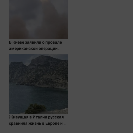
Актуальная тема
Афиша
Блогеркуль
Быстрый медиазавод
В Киеве заявили о провале
Вирус чтения
американской операции
«Убей лучника» против
Вкусное
России
Гороскоп
Дети
ЖКХ
Интервью
Качество жизни
Конкурс
Живущая в Италии русская
сравнила жизнь в Европе и в
Народная журналистика
Крыму