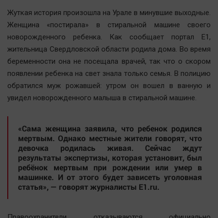
Наша победа
Жуткая история произошла на Урале в минувшие выходные.
Общество
Женщина «постирала» в стиральной машине своего
новорожденного ребенка. Как сообщает портал E1,
Политика
жительница Свердловской области родила дома. Во время
Экономика
беременности она не посещала врачей, так что о скором
Происшествия
появлении ребенка на свет знала только семья. В полицию
Здоровье
обратился муж рожавшей: утром он вошел в ванную и
Культура
увидел новорожденного малыша в стиральной машине.
Курилка
Мнения
«Сама женщина заявила, что ребенок родился
мертвым. Однако местные жители говорят, что
девочка родилась живая. Сейчас ждут
Спорт
результаты экспертизы, которая установит, был
ребёнок мертвым при рождении или умер в
Технологии
машинке. И от этого будет зависеть уголовная
Отраслевые темы
статья», — говорят журналисты E1.ru.
Hедвижимость
Образование
Правоохранители отказываются официально