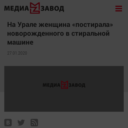
Новости
На Урале женщина «постирала»
новорожденного в стиральной
Экономика
машине
Происшествия
Общество
27.01.2020
Политика
Культура
Здоровье
Спорт
Курилка
Поиск
Архив