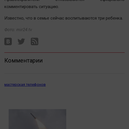
Автомобили
комментировать ситуацию.
XX век: криминальные уроки
Известно, что в семье сейчас воспитываются три ребенка.
Банки
Фото: mir24.tv
Медиаграмотность
Медицина
Новости компаний
Комментарии
Прогулки по городу Ч
Спецпроект
Статистика
мастерская телефонов
Челябинск космический
Другие рубрики
Bookworms
English version
Online-консультация