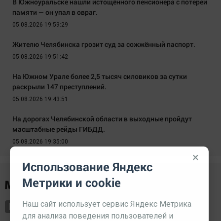
В Южноуральске нашли истощённого пенсионера с потерей
памяти — он упал в овраг.
05.08.2026 19:59:29
Жителю Челябинска грозит суд за сожжённый паспорт.
05.08.2026 19:51:42
На Южном Урале более 2,5 тысяч силовиков за сутки
раскрыли 147 преступлений.
05.08.2026 19:43:51
На дорогах Челябинской области в выходные пройдут
масштабные рейды ГИБДД.
05.08.2026 19:35:00
×
Использование Яндекс
Метрики и cookie
Наш сайт использует сервис Яндекс Метрика
для анализа поведения пользователей и