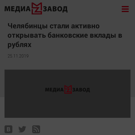
Новости
Челябинцы стали активно
открывать банковские вклады в
Экономика
рублях
Происшествия
Общество
25.11.2019
Политика
Культура
Здоровье
Спорт
Курилка
Поиск
Архив