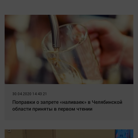
Наука
в татарскую деревню, где
прошло ее детство
Обсуждаем
07/08/2026 – Новости
Отдых
Персона
Последняя инстанция
Светская жизнь
Тенденции
Точка на карте
30.04.2020 14:43:21
Поправки о запрете «наливаек» в Челябинской
области приняты в первом чтении