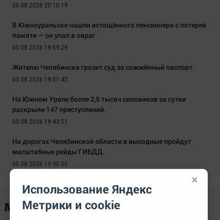
05.08.2026 20:10:19
В Южноуральске нашли истощённого пенсионера с потерей
памяти — он упал в овраг.
05.08.2026 19:59:29
Жителю Челябинска грозит суд за сожжённый паспорт.
05.08.2026 19:51:42
На Южном Урале более 2,5 тысяч силовиков за сутки
раскрыли 147 преступлений.
05.08.2026 19:43:51
На дорогах Челябинской области в выходные пройдут
масштабные рейды ГИБДД.
05.08.2026 19:35:00
×
Использование Яндекс
Метрики и cookie