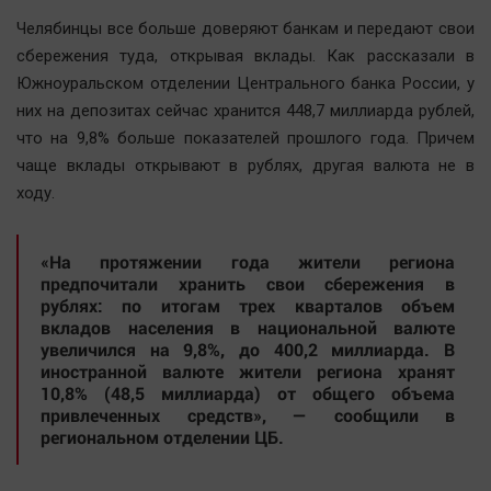
Наша победа
Челябинцы все больше доверяют банкам и передают свои
Общество
сбережения туда, открывая вклады. Как рассказали в
Южноуральском отделении Центрального банка России, у
Политика
них на депозитах сейчас хранится 448,7 миллиарда рублей,
Экономика
что на 9,8% больше показателей прошлого года. Причем
Происшествия
чаще вклады открывают в рублях, другая валюта не в
Здоровье
ходу.
Культура
Курилка
«На протяжении года жители региона
предпочитали хранить свои сбережения в
Мнения
рублях: по итогам трех кварталов объем
вкладов населения в национальной валюте
Спорт
увеличился на 9,8%, до 400,2 миллиарда. В
иностранной валюте жители региона хранят
Технологии
10,8% (48,5 миллиарда) от общего объема
Отраслевые темы
привлеченных средств», — сообщили в
региональном отделении ЦБ.
Hедвижимость
Образование