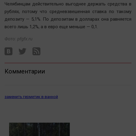
Челябинцам действительно выгоднее держать средства в
Автомобили
рублях, потому что средневзвешенная ставка по такому
XX век: криминальные уроки
депозиту — 5,1%. По депозитам в долларах она равняется
Банки
всего лишь 1,2%, а в евро еще меньше — 0,1.
Медиаграмотность
Фото:
pfgfx.ru
Медицина
Новости компаний
Прогулки по городу Ч
Комментарии
Спецпроект
Статистика
Челябинск космический
заменить герметик в ванной
Другие рубрики
Bookworms
English version
Online-консультация