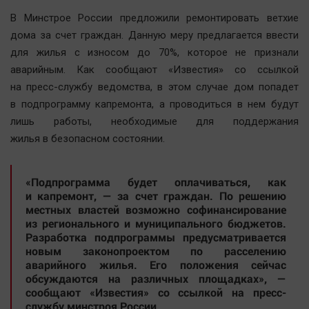
Наша победа
В Минстрое России предложили ремонтировать ветхие
Общество
дома за счет граждан. Данную меру предлагается ввести
для жилья с износом до 70%, которое не признали
Политика
аварийным. Как сообщают «Известия» со ссылкой
Экономика
на пресс-службу ведомства, в этом случае дом попадет
Происшествия
в подпрограмму капремонта, а проводиться в нем будут
Здоровье
лишь работы, необходимые для поддержания
Культура
жилья в безопасном состоянии.
Курилка
Мнения
«Подпрограмма будет оплачиваться, как
и капремонт, — за счет граждан. По решению
местных властей возможно софинансирование
Спорт
из регионального и муниципального бюджетов.
Разработка подпрограммы предусматривается
Технологии
новым законопроектом по расселению
Отраслевые темы
аварийного жилья. Его положения сейчас
обсуждаются на различных площадках», —
Hедвижимость
сообщают «Известия» со ссылкой на пресс-
Образование
службу минстроя России.