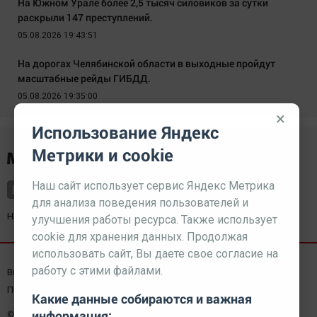
На Южном Урале более 2,5 тысяч силовиков за сутки
раскрыли 147 преступлений.
05.08.2026 19:43:51
На дорогах Челябинской области в выходные пройдут
масштабные рейды ГИБДД.
05.08.2026 19:35:00
×
Использование Яндекс
Метрики и cookie
Наш сайт использует сервис Яндекс Метрика
для анализа поведения пользователей и
Наш партнер
kurorty-sochi.ru
улучшения работы ресурса. Также использует
cookie для хранения данных. Продолжая
использовать сайт, Вы даете свое согласие на
работу с этими файлами.
Выходные данные СМИ
Реклама
Вакансии
Пользовательское соглашение
Какие данные собираются и важная
информация:
© 2026 МЕДИАЗАВОД — Сайт может содержать контент,