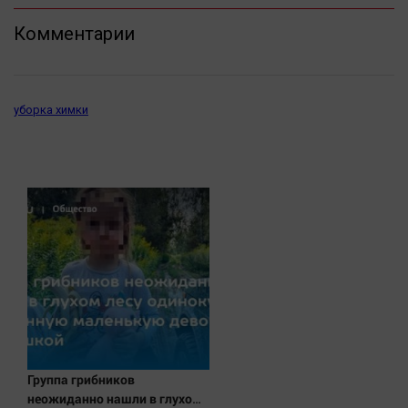
Актуальная тема
Комментарии
Афиша
Блогеркуль
уборка химки
Быстрый медиазавод
Вирус чтения
Вкусное
Гороскоп
Дети
ЖКХ
Интервью
Качество жизни
Конкурс
Группа грибников
Народная журналистика
неожиданно нашли в глухом