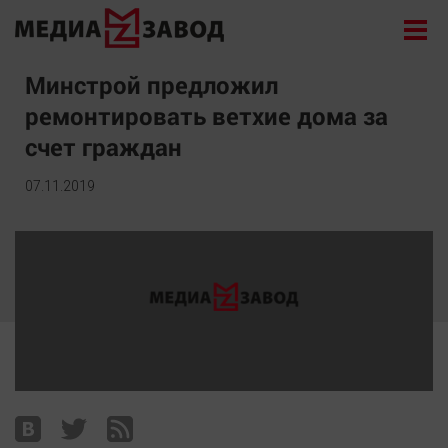
Новости
Минстрой предложил
ремонтировать ветхие дома за
Экономика
счет граждан
Происшествия
Общество
07.11.2019
Политика
Культура
Здоровье
Спорт
Курилка
Поиск
Архив