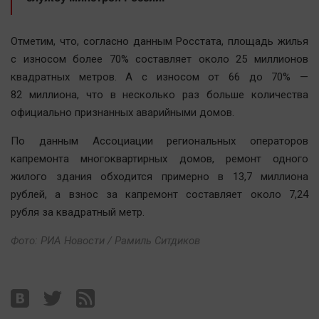
Автомобили
XX век: криминальные уроки
Отметим, что, согласно данным Росстата, площадь жилья
Банки
с износом более 70% составляет около 25 миллионов
Медиаграмотность
квадратных метров. А с износом от 66 до 70% —
82 миллиона, что в несколько раз больше количества
Медицина
официально признанных аварийными домов.
Новости компаний
По данным Ассоциации региональных операторов
Прогулки по городу Ч
капремонта многоквартирных домов, ремонт одного
жилого здания обходится примерно в 13,7 миллиона
Спецпроект
рублей, а взнос за капремонт составляет около 7,24
Статистика
рубля за квадратный метр.
Челябинск космический
Фото: РИА Новости / Рамиль Ситдиков
Другие рубрики
Bookworms
English version
Online-консультация