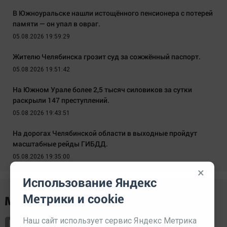
В Южноуральске нашли истощённого пенсионера с потерей
памяти — он упал в овраг.
05.08.2026 19:59:29
Жителю Челябинска грозит суд за сожжённый паспорт.
05.08.2026 19:51:42
На Южном Урале более 2,5 тысяч силовиков за сутки
раскрыли 147 преступлений.
05.08.2026 19:43:51
На дорогах Челябинской области в выходные пройдут
масштабные рейды ГИБДД.
05.08.2026 19:35:00
×
Использование Яндекс
Метрики и cookie
Наш сайт использует сервис Яндекс Метрика