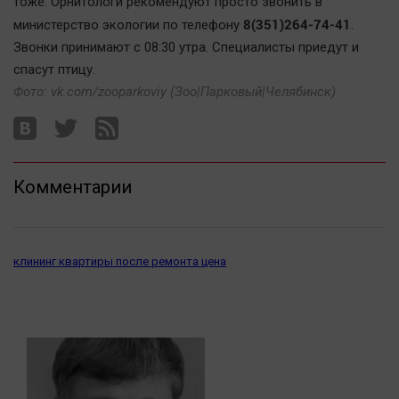
тоже. Орнитологи рекомендуют просто звонить в
Автомобили
8(351)264-74-41
министерство экологии по телефону
.
XX век: криминальные уроки
Звонки принимают с 08:30 утра. Специалисты приедут и
Банки
спасут птицу.
Фото:
vk.com/zooparkoviy (Зоо|Парковый|Челябинск)
Медиаграмотность
Медицина
Новости компаний
Комментарии
Прогулки по городу Ч
Спецпроект
Статистика
клининг квартиры после ремонта цена
Челябинск космический
Другие рубрики
Bookworms
English version
Online-консультация