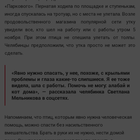
Наша победа
«Паркового». Пернатая ходила по площадке и ступенькам,
иногда спускалась на тротуар, но с места не улетала. Возле
Общество
продовольственного магазина популярной сети утку
Политика
увидели все, кто шел на работу или с работы утром 5
Экономика
ноября. При этом птица не спешила улетать от толпы.
Происшествия
Челябинцы предположили, что утка просто не может это
Здоровье
сделать.
Культура
Курилка
«Явно нужно спасать, у нее, похоже, с крыльями
проблемы и глаза какие-то слипшиеся. Я ее тоже
Мнения
видела, шла с работы. Помочь не могу: алабай и
кот дома», — рассказала челябинка Светлана
Мельникова в соцсетях.
Спорт
Технологии
Отраслевые темы
Напоминаем, что птиц, которым явно нужна человеческая
помощь, можно спасти без насильственного
Hедвижимость
вмешательства. Брать в руки их не нужно, нести домой
Образование