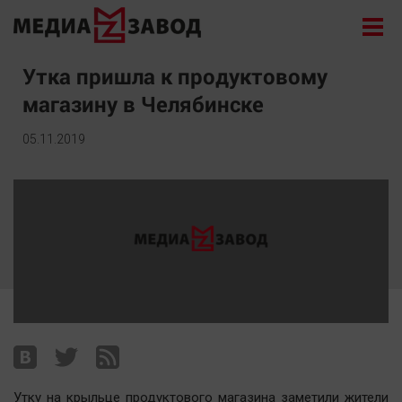
Новости
Утка пришла к продуктовому
магазину в Челябинске
Экономика
Происшествия
05.11.2019
Общество
Политика
Культура
Здоровье
Спорт
Курилка
Поиск
Архив
Утку на крыльце продуктового магазина заметили жители