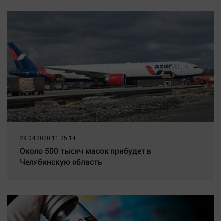
Наука
прошло ее детство
07/08/2026 – Новости
Обсуждаем
Отдых
Персона
Последняя инстанция
Светская жизнь
Тенденции
Точка на карте
29.04.2020 11:25:14
Около 500 тысяч масок прибудет в
Челябинскую область