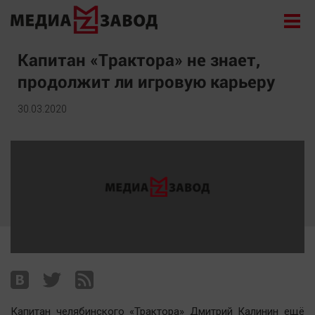
Новости
Капитан «Трактора» не знает,
продолжит ли игровую карьеру
Экономика
Происшествия
30.03.2020
Общество
Политика
Культура
Здоровье
Спорт
Курилка
Поиск
Архив
Капитан челябинского «Трактора» Дмитрий Калинин ещё