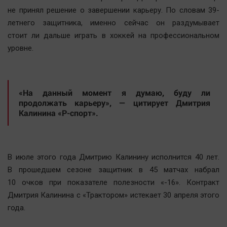
Наша победа
не принял решение о завершении карьеру. По словам 39-
летнего защитника, именно сейчас он раздумывает
Общество
стоит ли дальше играть в хоккей на профессиональном
Политика
уровне.
Экономика
Происшествия
Здоровье
«На данный момент я думаю, буду ли
Культура
продолжать карьеру», — цитирует Дмитрия
Калинина «Р-спорт».
Курилка
Мнения
В июле этого года Дмитрию Калинину исполнится 40 лет.
Спорт
В прошедшем сезоне защитник в 45 матчах набрал
Технологии
10 очков при показателе полезности «-16». Контракт
Отраслевые темы
Дмитрия Калинина с «Трактором» истекает 30 апреля этого
Hедвижимость
года.
Образование