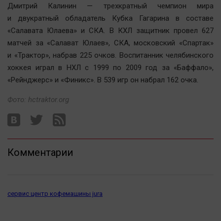
Дмитрий Калинин — трехкратный чемпион мира
Автомобили
и двукратный обладатель Кубка Гагарина в составе
XX век: криминальные уроки
«Салавата Юлаева» и СКА. В КХЛ защитник провел 627
Банки
матчей за «Салават Юлаев», СКА, московский «Спартак»
Медиаграмотность
и «Трактор», набрав 225 очков. Воспитанник челябинского
Медицина
хоккея играл в НХЛ с 1999 по 2009 год за «Баффало»,
«Рейнджерс» и «Финикс». В 539 игр он набрал 162 очка.
Новости компаний
Фото: hctraktor.org
Прогулки по городу Ч
Спецпроект
Статистика
Комментарии
Челябинск космический
Другие рубрики
Bookworms
сервис центр кофемашины jura
English version
Online-консультация