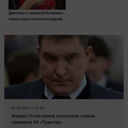
Наука
Обсуждаем
Девочке с «маской Бэтмена»
Отдых
сняли швы после последней
операции
Персона
Последняя инстанция
Светская жизнь
Тенденции
Точка на карте
05.05.2020 11:33:55
Анвара Гатиятулина назначили новым
тренером ХК «Трактор»