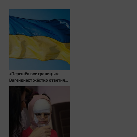
Актуальная тема
Афиша
Блогеркуль
Быстрый медиазавод
Вирус чтения
Вкусное
Гороскоп
«Перешёл все границы»:
Дети
Вагенкнехт жёстко ответила
ЖКХ
послу Украины
Интервью
Качество жизни
Конкурс
Народная журналистика