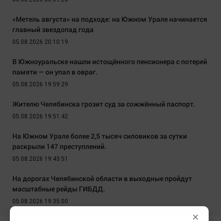
«Метель августа» на подходе: на Южном Урале начинается
главный звездопад года
05.08.2026 20:10:19
В Южноуральске нашли истощённого пенсионера с потерей
памяти — он упал в овраг.
05.08.2026 19:59:29
Жителю Челябинска грозит суд за сожжённый паспорт.
05.08.2026 19:51:42
На Южном Урале более 2,5 тысяч силовиков за сутки
раскрыли 147 преступлений.
05.08.2026 19:43:51
На дорогах Челябинской области в выходные пройдут
масштабные рейды ГИБДД.
05.08.2026 19:35:00
×