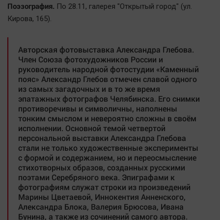
Поэзография.
Актуальная тема
По 28.11, галерея "Открытый город" (ул.
Кирова, 165).
Афиша
Блогеркуль
Авторская фотовыставка Александра Глебова.
Член Союза фотохудожников России и
Быстрый медиазавод
руководитель народной фотостудии «Каменный
Вирус чтения
пояс» Александр Глебов отмечен славой одного
из самых загадочных и в то же время
Вкусное
эпатажных фотографов Челябинска. Его снимки
Гороскоп
противоречивы и символичны, наполнены
тонким смыслом и невероятно сложны в своём
Дети
исполнении. Основной темой четвертой
ЖКХ
персональной выставки Александра Глебова
стали не только художественные эксперименты
Интервью
с формой и содержанием, но и переосмысление
Качество жизни
стихотворных образов, созданных русскими
поэтами Серебряного века. Эпиграфами к
фотографиям служат строки из произведений
Конкурс
Марины Цветаевой, Иннокентия Анненского,
Александра Блока, Валерия Брюсова, Ивана
Народная журналистика
Бунина, а также из сочинений самого автора.