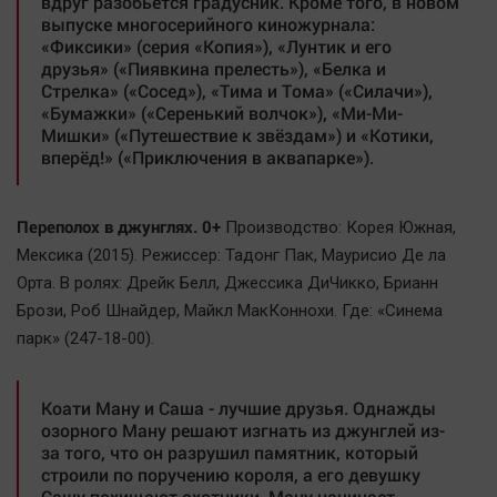
вдруг разобьётся градусник. Кроме того, в новом
выпуске многосерийного киножурнала:
«Фиксики» (серия «Копия»), «Лунтик и его
друзья» («Пиявкина прелесть»), «Белка и
Стрелка» («Сосед»), «Тима и Тома» («Силачи»),
«Бумажки» («Серенький волчок»), «Ми-Ми-
Мишки» («Путешествие к звёздам») и «Котики,
вперёд!» («Приключения в аквапарке»).
Переполох в джунглях. 0+
Производство: Корея Южная,
Мексика (2015). Режиссер: Тадонг Пак, Маурисио Де ла
Орта. В ролях: Дрейк Белл, Джессика ДиЧикко, Брианн
Брози, Роб Шнайдер, Майкл МакКоннохи. Где: «Синема
парк» (247-18-00).
Коати Ману и Саша - лучшие друзья. Однажды
озорного Ману решают изгнать из джунглей из-
за того, что он разрушил памятник, который
строили по поручению короля, а его девушку
Сашу похищают охотники. Ману начинает