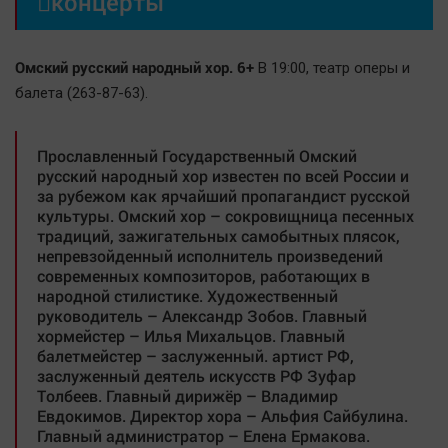

концерты
Наша победа
Общество
Омский русский народный хор. 6+
В 19:00, театр оперы и
Политика
балета (263-87-63).
Экономика
Происшествия
Прославленный Государственный Омский
Здоровье
русский народный хор известен по всей России и
за рубежом как ярчайший пропагандист русской
Культура
культуры. Омский хор – сокровищница песенных
Курилка
традиций, зажигательных самобытных плясок,
непревзойденный исполнитель произведений
Мнения
современных композиторов, работающих в
народной стилистике. Художественный
Спорт
руководитель – Александр Зобов. Главный
хормейстер – Илья Михальцов. Главный
Технологии
балетмейстер – заслуженный. артист РФ,
Отраслевые темы
заслуженный деятель искусств РФ Зуфар
Толбеев. Главный дирижёр – Владимир
Hедвижимость
Евдокимов. Директор хора – Альфия Сайбулина.
Образование
Главный администратор – Елена Ермакова.