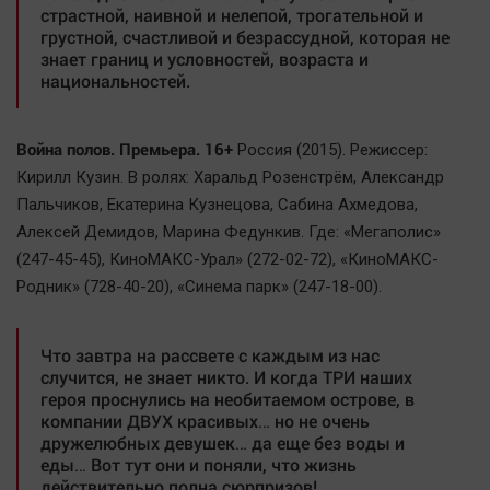
страстной, наивной и нелепой, трогательной и
грустной, счастливой и безрассудной, которая не
знает границ и условностей, возраста и
национальностей.
Война полов. Премьера. 16+
Россия (2015). Режиссер:
Кирилл Кузин. В ролях: Харальд Розенстрём, Александр
Пальчиков, Екатерина Кузнецова, Сабина Ахмедова,
Алексей Демидов, Марина Федункив. Где: «Мегаполис»
(247-45-45), КиноМАКС-Урал» (272-02-72), «КиноМАКС-
Родник» (728-40-20), «Синема парк» (247-18-00).
Что завтра на рассвете с каждым из нас
случится, не знает никто. И когда ТРИ наших
героя проснулись на необитаемом острове, в
компании ДВУХ красивых… но не очень
дружелюбных девушек… да еще без воды и
еды… Вот тут они и поняли, что жизнь
действительно полна сюрпризов!