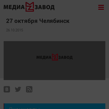
Новости
27 октября Челябинск
Экономика
26.10.2015
Происшествия
Общество
Политика
Культура
Здоровье
Спорт
Курилка
Поиск
Архив