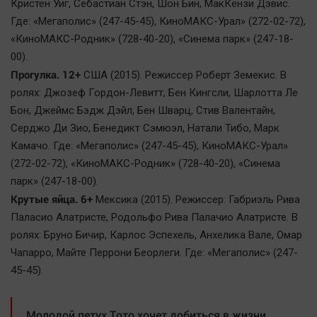
Кристен Уиг, Себастиан Стэн, Шон Бин, МакКензи Дэвис.
Где: «Мегаполис» (247-45-45), КиноМАКС-Урал» (272-02-72),
«КиноМАКС-Родник» (728-40-20), «Синема парк» (247-18-
00).
Прогулка. 12+
США (2015). Режиссер Роберт Земекис. В
ролях: Джозеф Гордон-Левитт, Бен Кингсли, Шарлотта Ле
Бон, Джеймс Бэдж Дэйл, Бен Шварц, Стив Валентайн,
Серджо Ди Зио, Бенедикт Сэмюэл, Натали Тибо, Марк
Камачо. Где: «Мегаполис» (247-45-45), КиноМАКС-Урал»
(272-02-72), «КиноМАКС-Родник» (728-40-20), «Синема
парк» (247-18-00).
Крутые яйца. 6+
Мексика (2015). Режиссер: Габриэль Рива
Паласио Алатристе, Родольфо Рива Палачио Алатристе. В
ролях: Бруно Бичир, Карлос Эспехель, Анхелика Вале, Омар
Чапарро, Майте Перрони Беорлеги. Где: «Мегаполис» (247-
45-45).
Молодой петух Тото хочет добиться в жизни