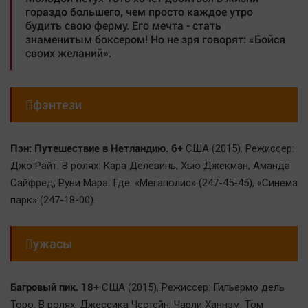
гораздо большего, чем просто каждое утро
будить свою ферму. Его мечта - стать
знаменитым боксером! Но не зря говорят: «Бойся
своих желаний».

фэнтези
Пэн: Путешествие в Нетландию. 6+
США (2015). Режиссер:
Джо Райт. В ролях: Кара Делевинь, Хью Джекман, Аманда
Сайфред, Руни Мара. Где: «Мегаполис» (247-45-45), «Синема
парк» (247-18-00).

ужасы
Багровый пик. 18+
США (2015). Режиссер: Гильермо дель
Торо. В ролях: Джессика Честейн, Чарли Ханнэм, Том