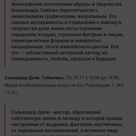
Наука
Философские поэтические образы в творчестве
Александра Глебова переплетаются с
Обсуждаем
символизмом графическим, визуальным. Его
Отдых
смелые эксперименты и стремление к новому в
творчестве дали жизнь потусторонним
Персона
городским этюдам, странным фигурам и лицам,
Последняя инстанция
геометрическим формам и невероятно
насыщенным, почти живописным цветам. Все
Светская жизнь
это — субъективный авторский взгляд на
Тенденции
повседневность, любовь, прошлое и будущее.
Точка на карте
Сальвадор Дали. Тайнопись.
По 29.11 с 10:00 до 18:00,
Mузей изобразительных искусств (пл. Революции, 1, 263-
77-51).
Сальвадор Дали - мастер, обративший
собственную жизнь в легенду, в которой правда
неотделима от выдумки, фантазии неотличимы
от подлинных воспоминаний, а истинное лицо