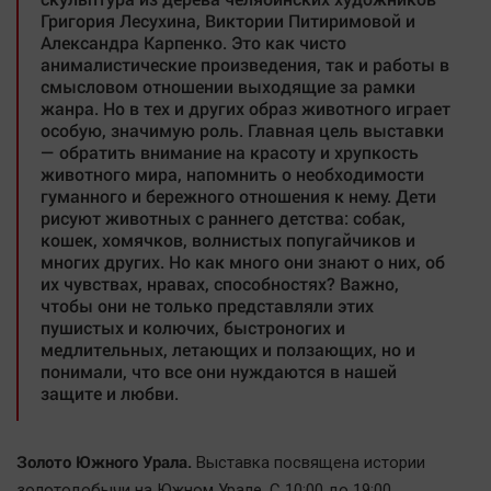
Григория Лесухина, Виктории Питиримовой и
Александра Карпенко. Это как чисто
анималистические произведения, так и работы в
смысловом отношении выходящие за рамки
жанра. Но в тех и других образ животного играет
особую, значимую роль. Главная цель выставки
— обратить внимание на красоту и хрупкость
животного мира, напомнить о необходимости
гуманного и бережного отношения к нему. Дети
рисуют животных с раннего детства: собак,
кошек, хомячков, волнистых попугайчиков и
многих других. Но как много они знают о них, об
их чувствах, нравах, способностях? Важно,
чтобы они не только представляли этих
пушистых и колючих, быстроногих и
медлительных, летающих и ползающих, но и
понимали, что все они нуждаются в нашей
защите и любви.
Золото Южного Урала.
Выставка посвящена истории
золотодобычи на Южном Урале. С 10:00 до 19:00,