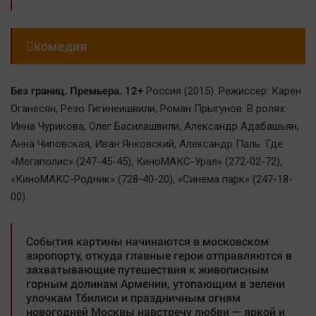

комедия
Без границ. Премьера. 12+
Россия (2015). Режиссер: Карен
Оганесян, Резо Гигинеишвили, Роман Прыгунов. В ролях:
Инна Чурикова, Олег Басилашвили, Александр Адабашьян,
Анна Чиповская, Иван Янковский, Александр Паль. Где:
«Мегаполис» (247-45-45), КиноМАКС-Урал» (272-02-72),
«КиноМАКС-Родник» (728-40-20), «Синема парк» (247-18-
00).
События картины начинаются в московском
аэропорту, откуда главные герои отправляются в
захватывающие путешествия к живописным
горным долинам Армении, утопающим в зелени
улочкам Тбилиси и праздничным огням
новогодней Москвы навстречу любви — яркой и