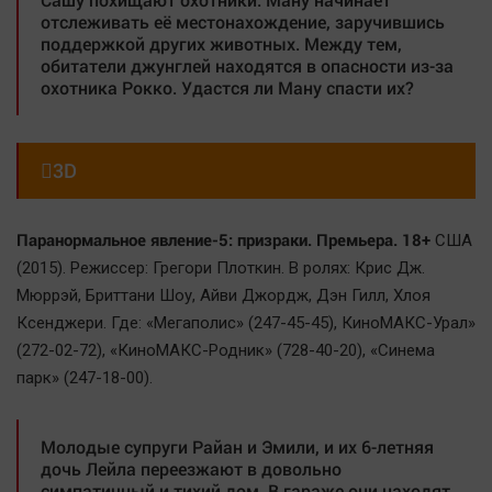
отслеживать её местонахождение, заручившись
поддержкой других животных. Между тем,
обитатели джунглей находятся в опасности из-за
охотника Рокко. Удастся ли Ману спасти их?

3D
Паранормальное явление-5: призраки. Премьера. 18+
США
(2015). Режиссер: Грегори Плоткин. В ролях: Крис Дж.
Мюррэй, Бриттани Шоу, Айви Джордж, Дэн Гилл, Хлоя
Ксенджери. Где: «Мегаполис» (247-45-45), КиноМАКС-Урал»
(272-02-72), «КиноМАКС-Родник» (728-40-20), «Синема
парк» (247-18-00).
Молодые супруги Райан и Эмили, и их 6-летняя
дочь Лейла переезжают в довольно
симпатичный и тихий дом. В гараже они находят