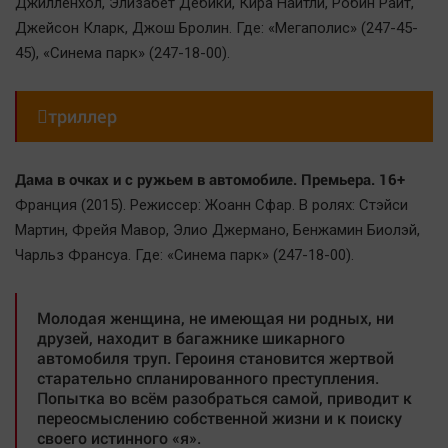
Джилленхол, Элизабет Дебики, Кира Найтли, Робин Райт,
Джейсон Кларк, Джош Бролин. Где: «Мегаполис» (247-45-
45), «Синема парк» (247-18-00).

триллер
Дама в очках и с ружьем в автомобиле. Премьера. 16+
Франция (2015). Режиссер: Жоанн Сфар. В ролях: Стэйси
Мартин, Фрейя Мавор, Элио Джермано, Бенжамин Биолэй,
Чарльз Франсуа. Где: «Синема парк» (247-18-00).
Молодая женщина, не имеющая ни родных, ни
друзей, находит в багажнике шикарного
автомобиля труп. Героиня становится жертвой
старательно спланированного преступления.
Попытка во всём разобраться самой, приводит к
переосмыслению собственной жизни и к поиску
своего истинного «я».