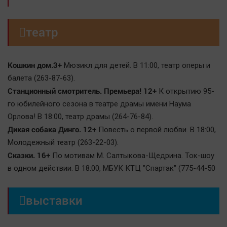
Автомобили
XX век: криминальные уроки

театр
Банки
Медиаграмотность
Кошкин дом.3+
Мюзикл для детей. В 11:00, театр оперы и
Медицина
балета (263-87-63).
Станционный смотритель. Премьера! 12+
К открытию 95-
Новости компаний
го юбилейного сезона в театре драмы имени Наума
Прогулки по городу Ч
Орлова! В 18:00, театр драмы (264-76-84).
Спецпроект
Дикая собака Динго. 12+
Повесть о первой любви. В 18:00,
Статистика
Молодежный театр (263-22-03).
Сказки. 16+
По мотивам М. Салтыкова-Щедрина. Ток-шоу
Челябинск космический
в одном действии. В 18:00, МБУК КТЦ "Спартак" (775-44-50
Другие рубрики
Bookworms

выставки
English version
Online-консультация