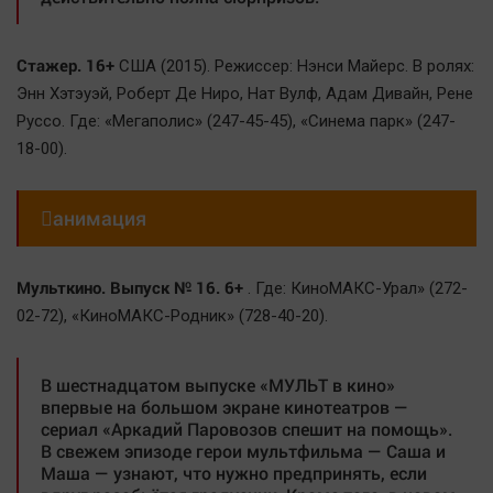
Стажер. 16+
США (2015). Режиссер: Нэнси Майерс. В ролях:
Энн Хэтэуэй, Роберт Де Ниро, Нат Вулф, Адам Дивайн, Рене
Руссо. Где: «Мегаполис» (247-45-45), «Синема парк» (247-
18-00).

анимация
Мульткино. Выпуск № 16. 6+
. Где: КиноМАКС-Урал» (272-
02-72), «КиноМАКС-Родник» (728-40-20).
В шестнадцатом выпуске «МУЛЬТ в кино»
впервые на большом экране кинотеатров —
сериал «Аркадий Паровозов спешит на помощь».
В свежем эпизоде герои мультфильма — Саша и
Маша — узнают, что нужно предпринять, если