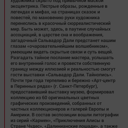
художника скрыто под привычной маской
эксцентрика. Пестрые образы, рожденные в
легендах и мифах, на страницах сказок и
повестей, по мановению руки художника
перенеслись в красочный сюрреалистический
мир. Быть может, здесь, в паутине случайных
ассоциаций, в царстве сна и воображения,
загадочный Сальвадор Дали предстанет нашим
глазам «очаровательнейшим волшебником»,
умеющим видеть скрытые связи и суть вещей.
Разгадать тайное послание мастера, услышать
его внутренний голос и провести собственную
границу между иллюзией и реальностью смогут
гости выставки «Сальвадор Дали. Тайнопись».
Почти три года терпеливо и бережно «Арт-центр
в Перинных рядах» (г. Санкт-Петербург),
предоставивший выставку музею, формировал
коллекцию из 60 оригинальных цветных
графических произведений, собранных от
частных коллекционеров и галерей Европы и
Америки. В состав экспозиции вошли литографии
из серий «Кармен», «Приключения Алисы в
Стране Чудес», «Далинианские лошади», а также