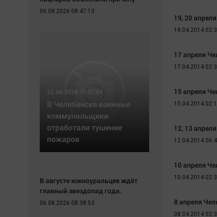
Экономика
Hедвижимость
06.08.2026 08:47:13
19, 20 апрел
Происшествия
Образование
19.04.2014 02:
Здоровье
Автомобили
Культура
XX век: криминальные уроки
17 апреля Ч
Курилка
Банки
17.04.2014 02:
Мнения
Медиаграмотность
Медицина
15 апреля Ч
22.06.2026 15:57:04
В Челябинске военные
15.04.2014 02:
коммунальщики
отработали тушение
12, 13 апрел
пожаров
12.04.2014 06:
10 апреля Ч
10.04.2014 02:
В августе южноуральцев ждёт
главный звездопад года.
8 апреля Чел
06.08.2026 08:38:53
08.04.2014 02: