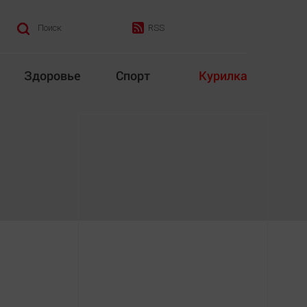
RSS
Поиск
Здоровье
Спорт
Курилка
итика
Культура
Конкурс
Народная журналистика
Наука