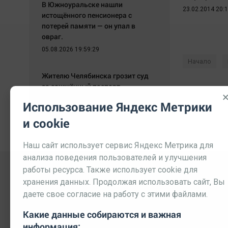
В Южноуральске нашли
23.02.2014 20:
истощённого пенсионера с
потерей памяти — он упал в
овраг.
05.08.2026 19:59:29
Начало
Жителю Челябинска грозит суд
за сожжённый паспорт.
05.08.2026 19:51:42
Использование Яндекс Метрики
и cookie
Наш сайт использует сервис Яндекс Метрика для
анализа поведения пользователей и улучшения
работы ресурса. Также использует cookie для
хранения данных. Продолжая использовать сайт, Вы
даете свое согласие на работу с этими файлами.
Какие данные собираются и важная
информация: