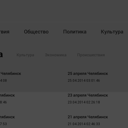
твия
Общество
Политика
Культура
Происшествия
Общество
Пол
а
Культура
Экономика
Происшествия
илка
я Челябинск
25 апреля Челябинск
54:08
25.04.2014 03:01:46
елябинск
23 апреля Челябинск
08:46
23.04.2014 02:26:18
Новости компаний
Афиша
Прогулки по городу Ч
Блогеркуль
елябинск
21 апреля Челябинск
Спецпроект
Быстрый медиазавод
47:53
21.04.2014 02:46:33