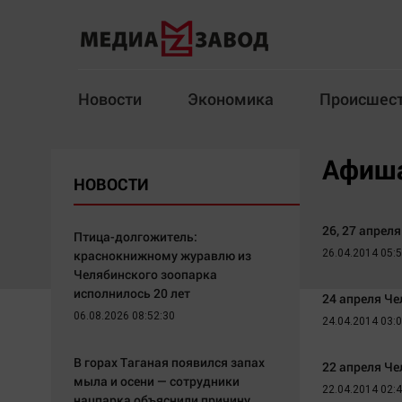
Новости
Экономика
Происшес
Новости
Экономика
Афиш
НОВОСТИ
Здоровье
Спорт
Кур
26, 27 апрел
Птица-долгожитель:
краснокнижному журавлю из
26.04.2014 05:
Челябинского зоопарка
Архив
исполнилось 20 лет
24 апреля Ч
06.08.2026 08:52:30
24.04.2014 03:
Наша победа
Спорт
Общество
Технологии
В горах Таганая появился запах
22 апреля Ч
мыла и осени — сотрудники
Политика
Отраслевые темы
22.04.2014 02:
нацпарка объяснили причину