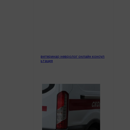
Обсуждаем
Отдых
Персона
Последняя инстанция
Светская жизнь
Тенденции
Точка на карте
ветеринар невролог онлайн консул
ьтация