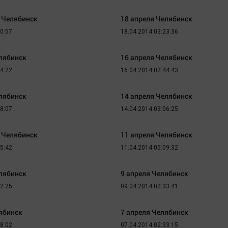
Статистика
Вирус чтения
я Челябинск
18 апреля Челябинск
Челябинск космический
Вкусное
30:57
18.04.2014 03:23:36
Другие рубрики
Гороскоп
Bookworms
Дети
елябинск
16 апреля Челябинск
English version
ЖКХ
34:22
16.04.2014 02:44:43
Online-консультация
Интервью
елябинск
Актуальная тема
14 апреля Челябинск
Качество жизни
18:07
14.04.2014 03:06:25
я Челябинск
11 апреля Челябинск
45:42
11.04.2014 05:09:32
елябинск
9 апреля Челябинск
32:25
09.04.2014 02:33:41
ябинск
7 апреля Челябинск
38:02
07.04.2014 02:33:15