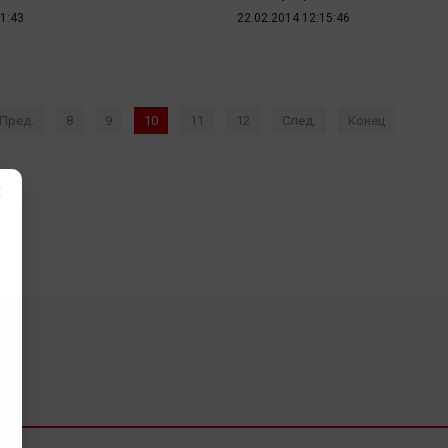
11:43
22.02.2014 12:15:46
Пред.
8
9
10
11
12
След.
Конец
×