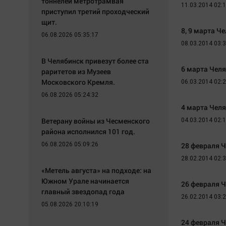
тоннелей метротрамвая
11.03.2014 02:
приступил третий проходческий
щит.
8, 9 марта Ч
06.08.2026 05:35:17
08.03.2014 03:
В Челябинск привезут более ста
6 марта Чел
раритетов из Музеев
Московского Кремля.
06.03.2014 02:
06.08.2026 05:24:32
4 марта Чел
Ветерану войны из Чесменского
04.03.2014 02:
района исполнился 101 год.
06.08.2026 05:09:26
28 февраля 
28.02.2014 02:
«Метель августа» на подходе: на
Южном Урале начинается
26 февраля 
главный звездопад года
26.02.2014 03:
05.08.2026 20:10:19
24 февраля 