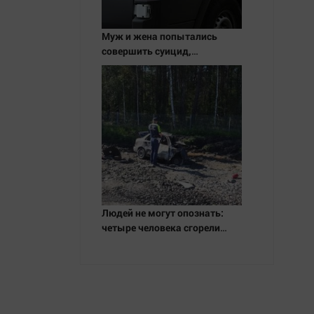
Муж и жена попытались
совершить суицид,
предупредив оперативные
службы
Людей не могут опознать:
четыре человека сгорели
заживо в страшном ДТП на
трассе 07/08/2026 – Новости