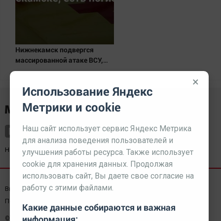
Автомобили
XX век: криминальные уроки
Банки
Нижнекамск подвергся
Медиаграмотность
массированной атаке ВСУ,
Медицина
есть погибшие
×
Использование Яндекс
Новости компаний
Метрики и cookie
Прогулки по городу Ч
Спецпроект
Наш сайт использует сервис Яндекс Метрика
Статистика
для анализа поведения пользователей и
Наш партнер
kurorty-sochi.ru
улучшения работы ресурса. Также использует
Челябинск космический
cookie для хранения данных. Продолжая
Другие рубрики
использовать сайт, Вы даете свое согласие на
Bookworms
работу с этими файлами.
Выходные данные СМИ
Реклама
Вакансии
English version
Пользовательское соглашение
Какие данные собираются и важная
Online-консультация
информация:
© 2026 МЕДИАЗАВОД — Сайт может содержать контент,