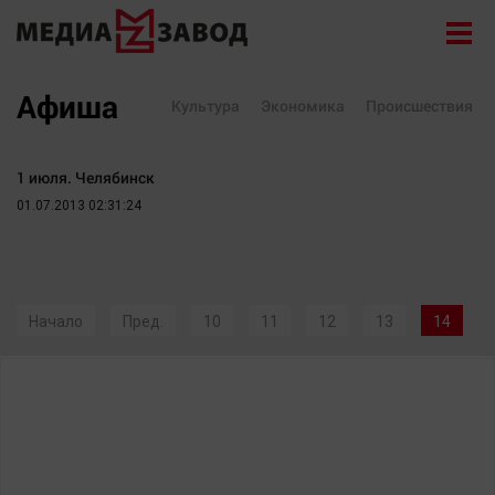
Новости
Афиша
Культура
Экономика
Происшествия
Экономика
Происшествия
1 июля. Челябинск
Общество
01.07.2013 02:31:24
Политика
Культура
Здоровье
Начало
Пред.
10
11
12
13
14
Спорт
Курилка
Поиск
Архив