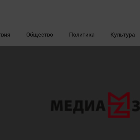
твия
Общество
Политика
Культура
Происшествия
Общество
Пол
илка
Новости компаний
Афиша
Прогулки по городу Ч
Блогеркуль
Спецпроект
Быстрый медиазавод