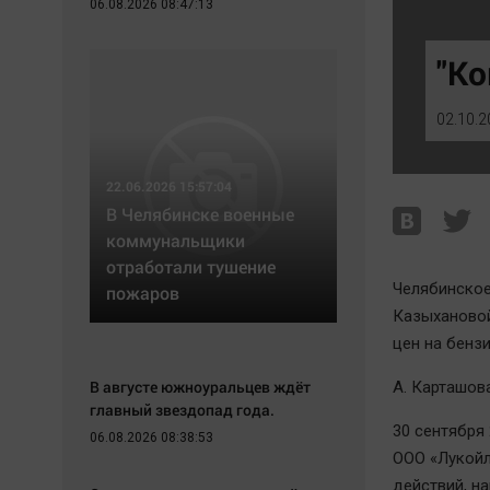
06.08.2026 08:47:13
Экономика
Hедвижимость
Происшествия
Образование
"Ко
Здоровье
Автомобили
Культура
XX век: криминальные уроки
02.10.2
Курилка
Банки
Мнения
Медиаграмотность
22.06.2026 15:57:04
Медицина
В Челябинске военные
коммунальщики
отработали тушение
Челябинское
пожаров
Казыхановой
цен на бенз
В августе южноуральцев ждёт
А. Карташова
главный звездопад года.
30 сентября
06.08.2026 08:38:53
ООО «Лукойл
действий, н