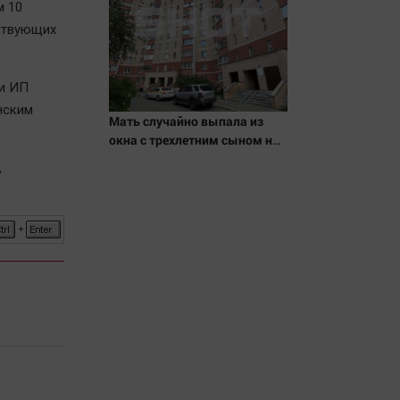
м 10
ствующих
 и ИП
нским
Мать случайно выпала из
окна с трехлетним сыном на
глазах у других детей
,