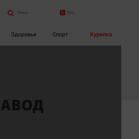
RSS
Поиск
Здоровье
Спорт
Курилка
итика
Культура
Конкурс
Народная журналистика
Наука