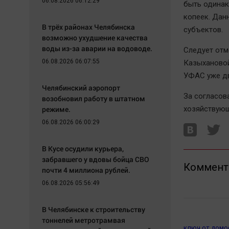
06.08.2026 06:12:29
быть одинак
копеек. Дан
В трёх районах Челябинска
субъектов.
возможно ухудшение качества
воды из-за аварии на водоводе.
Следует отм
06.08.2026 06:07:55
Казыхановой
УФАС уже дв
Челябинский аэропорт
За согласов
возобновил работу в штатном
режиме.
хозяйствующ
06.08.2026 06:00:29
В Кусе осудили курьера,
забравшего у вдовы бойца СВО
Коммент
почти 4 миллиона рублей.
06.08.2026 05:56:49
В Челябинске к строительству
тоннелей метротрамвая
ключ от домо