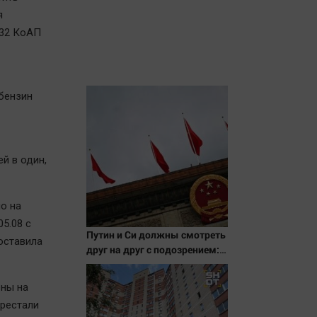
я
.32 КоАП
 бензин
й в один,
о на
05.08 с
Путин и Си должны смотреть
составила
друг на друг с подозрением:
Зеленский поставил задачу
своим дипломатам
ены на
ерестали