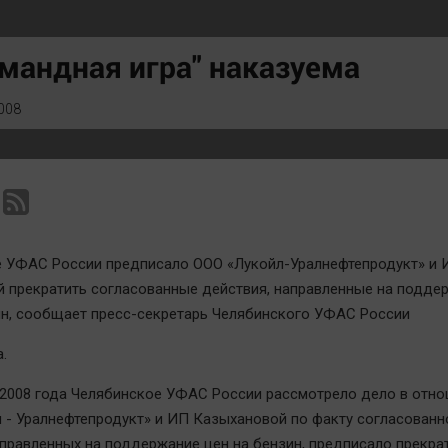
Статистика
Вирус чтения
Челябинск космический
Вкусное
мандная игра" наказуема
Другие рубрики
Гороскоп
Bookworms
Дети
008
English version
ЖКХ
Online-консультация
Интервью
Актуальная тема
Качество жизни
 УФАС России предписало ООО «Лукойл-Уралнефтепродукт» и 
 прекратить согласованные действия, направленные на подде
ин, сообщает пресс-секретарь Челябинского УФАС России
.
 2008 года Челябинское УФАС России рассмотрело дело в отн
 - Уралнефтепродукт» и ИП Казыхановой по факту согласованн
аправленных на поддержание цен на бензин, предписало прекра