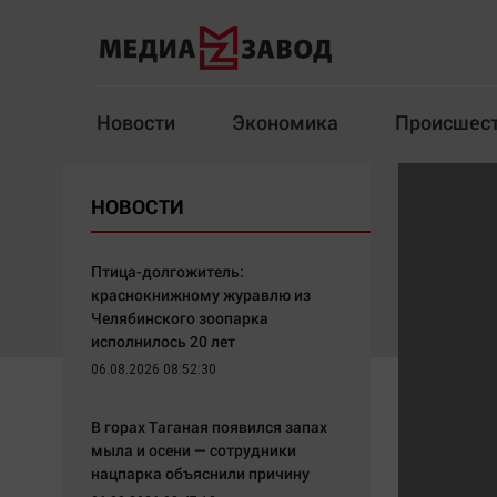
Новости
Экономика
Происшес
Новости
Экономика
НОВОСТИ
Здоровье
Спорт
Кур
Птица-долгожитель:
краснокнижному журавлю из
Челябинского зоопарка
исполнилось 20 лет
Архив
06.08.2026 08:52:30
Наша победа
Спорт
В горах Таганая появился запах
Общество
Технологии
мыла и осени — сотрудники
нацпарка объяснили причину
Политика
Отраслевые темы