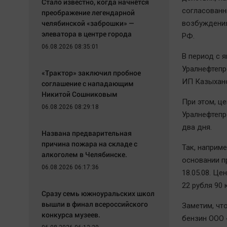
Стало известно, когда начнётся
согласованн
преображение легендарной
челябинской «заброшки» —
возбуждения
элеватора в центре города
РФ.
06.08.2026 08:35:01
В период с 
Уралнефтепр
«Трактор» заключил пробное
ИП Казыхано
соглашение с нападающим
Никитой Сошниковым
При этом, ц
06.08.2026 08:29:18
Уралнефтепр
два дня.
Названа предварительная
причина пожара на складе с
Так, наприм
алкоголем в Челябинске.
основании пр
06.08.2026 06:17:36
18.05.08. Ц
22 рубля 90 
Сразу семь южноуральских школ
вышли в финал всероссийского
Заметим, чт
конкурса музеев.
бензин ООО 