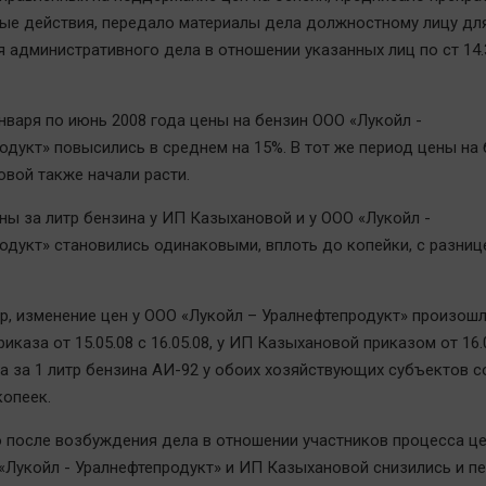
ые действия, передало материалы дела должностному лицу дл
 административного дела в отношении указанных лиц по ст 14
января по июнь 2008 года цены на бензин ООО «Лукойл -
одукт» повысились в среднем на 15%. В тот же период цены на
вой также начали расти.
ены за литр бензина у ИП Казыхановой и у ООО «Лукойл -
одукт» становились одинаковыми, вплоть до копейки, с разнице
ер, изменение цен у ООО «Лукойл – Уралнефтепродукт» произошл
иказа от 15.05.08 с 16.05.08, у ИП Казыхановой приказом от 16.
ена за 1 литр бензина АИ-92 у обоих хозяйствующих субъектов 
копеек.
о после возбуждения дела в отношении участников процесса ц
«Лукойл - Уралнефтепродукт» и ИП Казыхановой снизились и п