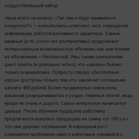
Автомобили
осуществляющей набор.
XX век: криминальные уроки
Чаще всего на вопрос: «Так чем я буду заниматься
Банки
конкретно?» — консультанты отвечают, мол, «передачей
Медиаграмотность
информации, работой рекламного характера». Самые
наивные (и те, у кого нет альтернативы) продолжают
Медицина
интересоваться возможностью обучения, как они поняли
из объявления — бесплатной. Увы, таким соискателям
Новости компаний
дают понять (и довольно четко), что «халява» бывает
Прогулки по городу Ч
только в мышеловке. Попросту говоря, «бесплатные
Спецпроект
курсы» доступны только тем, кто заключит соглашение...
Статистика
ценой в 400 рублей. Более продвинутые соискатели
вакансий разворачиваются и уходят. Наивные платят, ведь
Челябинск космический
вроде не очень и дорого. Самое интересное начинается
Другие рубрики
дальше. После обучения будущему работнику
Bookworms
предлагается выкупить продукцию на сумму «от 100 у.е.»,
English version
что уже дороже соглашения. А карьерный рост...
Online-консультация
становится проблемой самого работника: справился с