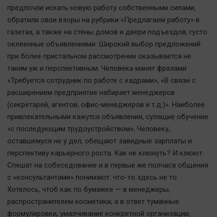
предпочли искать новую работу собственными силами,
Наша победа
обратили свои взоры на рубрики «Предлагаем работу» в
Общество
газетах, а также на стены домов и двери подъездов, густо
Политика
оклеенные объявлениями. Широкий выбор предложений
Экономика
при более пристальном рассмотрении оказывается не
Происшествия
таким уж и перспективным. Человека манят фразами
«Требуется сотрудник по работе с кадрами», «В связи с
Здоровье
расширением предприятие набирает менеджеров
Культура
(секретарей, агентов, офис-менеджеров и т.д.)». Наиболее
Курилка
привлекательными кажутся объявления, сулящие обучение
Мнения
«с последующим трудоустройством». Человеку,
оставшемуся не у дел, обещают завидные зарплаты и
Спорт
перспективу карьерного роста. Как не клюнуть? И клюют.
Спешат на собеседование и в первые же полчаса общения
Технологии
с «консультантами» понимают: что-то здесь не то.
Отраслевые темы
Хотелось, чтоб как по бумажке — в менеджеры,
Hедвижимость
распространителем косметики, а в ответ туманные
Образование
формулировки, умалчивание конкретной организации,