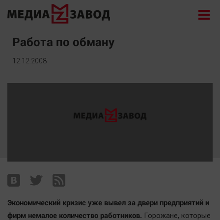
Новости
Работа по обману
Экономика
12.12.2008
Происшествия
Общество
Политика
Культура
Здоровье
Спорт
Курилка
Поиск
Экономический кризис уже вывел за двери предприятий и
Архив
фирм немалое количество работников.
Горожане, которые