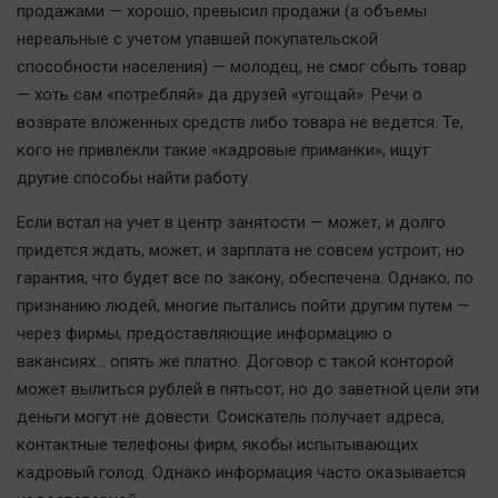
продажами — хорошо, превысил продажи (а объемы
Актуальная тема
нереальные с учетом упавшей покупательской
способности населения) — молодец, не смог сбыть товар
Афиша
— хоть сам «потребляй» да друзей «угощай». Речи о
Блогеркуль
возврате вложенных средств либо товара не ведется. Те,
Быстрый медиазавод
кого не привлекли такие «кадровые приманки», ищут
Вирус чтения
другие способы найти работу.
Вкусное
Если встал на учет в центр занятости — может, и долго
Гороскоп
придется ждать, может, и зарплата не совсем устроит, но
Дети
гарантия, что будет все по закону, обеспечена. Однако, по
признанию людей, многие пытались пойти другим путем —
ЖКХ
через фирмы, предоставляющие информацию о
Интервью
вакансиях... опять же платно. Договор с такой конторой
Качество жизни
может вылиться рублей в пятьсот, но до заветной цели эти
деньги могут не довести. Соискатель получает адреса,
Конкурс
контактные телефоны фирм, якобы испытывающих
Народная журналистика
кадровый голод. Однако информация часто оказывается