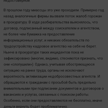
недостоверной.
Наука
Обсуждаем
В прошлом году миассцы это уже проходили. Примерно год
Отдых
назад аналогичные фирмы вызвали поток жалоб горожан
в прокуратуру. В ходе разбирательства выяснялось, что
Персона
договор, подписанный между соискателем и агентством,
Последняя инстанция
не более чем бумажка на предоставление
Светская жизнь
информационных услуг, и никаких обязательств по
Тенденции
трудоустройству кадровое агентство на себя не берет.
Точка на карте
Нынче в прокуратуре таких инцидентов пока не
зафиксировано (многие, видимо, стесняются признать, что
они «слопушили»). Однако, учитывая обостряющуюся
ситуацию на ранке труда, органы не исключают
вероятность активизации недобросовестных агентств. И
обращаются к гражданам с просьбой быть предельно
внимательными при подписании документов и договоров о
вакансиях и услугах, связанных с поиском работы.
Особенно, если они предоставляются не бесплатно, иначе
деньги вернуть будет проблематично.