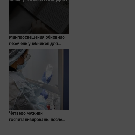
Минпросвещения обновило
перечень учебников для
школ
Четверо мужчин
госпитализированы после
падения лифта в жилом доме
в Махачкале