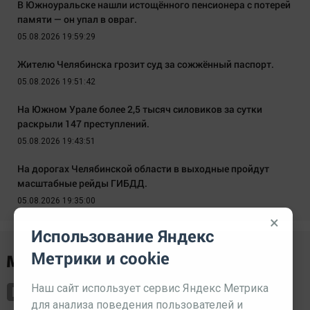
В Южноуральске нашли истощённого пенсионера с потерей
памяти — он упал в овраг.
05.08.2026 19:59:29
Жителю Челябинска грозит суд за сожжённый паспорт.
05.08.2026 19:51:42
На Южном Урале более 2,5 тысяч силовиков за сутки
раскрыли 147 преступлений.
05.08.2026 19:43:51
На дорогах Челябинской области в выходные пройдут
масштабные рейды ГИБДД.
05.08.2026 19:35:00
×
Использование Яндекс
Метрики и cookie
Наш сайт использует сервис Яндекс Метрика
для анализа поведения пользователей и