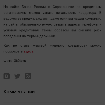
Автомобили
На сайте Банка России в Справочнике по кредитным
XX век: криминальные уроки
организациям можно узнать легальность кредитора. В
Банки
ведомстве предупреждают, даже если вы нашли компанию
на сайте, обязательно нужно сверить адреса, телефоны и
Медиаграмотность
условия кредитовая, таким образом вы снизите риск
Медицина
попадания на фирмы-двойники.
Новости компаний
Как не стать жертвой «черного кредитора» можно
посмотреть
здесь
.
Прогулки по городу Ч
Спецпроект
Фото:
360tv.ru
Статистика
Челябинск космический
Другие рубрики
Bookworms
Комментарии
English version
Online-консультация