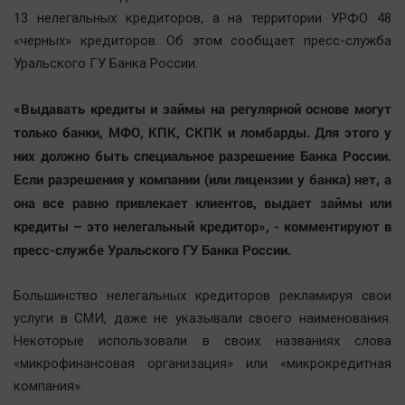
Наша победа
13 нелегальных кредиторов, а на территории УРФО 48
«черных» кредиторов. Об этом сообщает пресс-служба
Общество
Уральского ГУ Банка России.
Политика
Экономика
«Выдавать кредиты и займы на регулярной основе могут
Происшествия
только банки, МФО, КПК, СКПК и ломбарды. Для этого у
Здоровье
них должно быть специальное разрешение Банка России.
Если разрешения у компании (или лицензии у банка) нет, а
Культура
она все равно привлекает клиентов, выдает займы или
Курилка
кредиты – это нелегальный кредитор», - комментируют в
Мнения
пресс-службе Уральского ГУ Банка России.
Спорт
Большинство нелегальных кредиторов рекламируя свои
Технологии
услуги в СМИ, даже не указывали своего наименования.
Отраслевые темы
Некоторые использовали в своих названиях слова
«микрофинансовая организация» или «микрокредитная
Hедвижимость
компания».
Образование