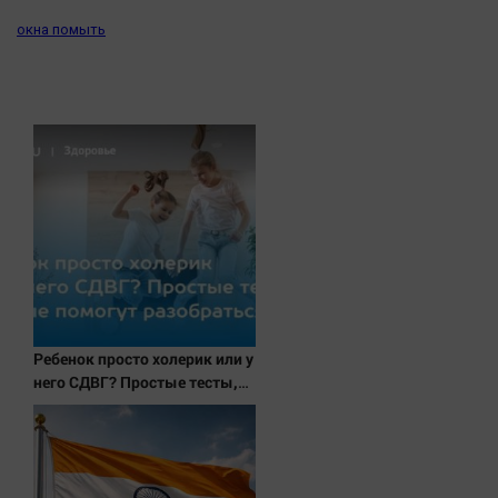
Актуальная тема
окна помыть
Афиша
Блогеркуль
Быстрый медиазавод
Вирус чтения
Вкусное
Гороскоп
Дети
ЖКХ
Интервью
Ребенок просто холерик или у
Качество жизни
него СДВГ? Простые тесты,
которые помогут
разобраться
Конкурс
Народная журналистика