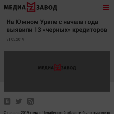
Новости
На Южном Урале с начала года
выявили 13 «черных» кредиторов
Экономика
Происшествия
31.05.2019
Общество
Политика
Культура
Здоровье
Спорт
Курилка
Поиск
Архив
С начала 2019 года в Челябинской области было выявлено