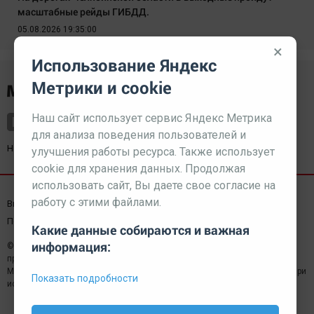
масштабные рейды ГИБДД.
05.08.2026 19:35:00
×
Использование Яндекс
Метрики и cookie
Наш сайт использует сервис Яндекс Метрика
для анализа поведения пользователей и
Наш партнер
kurorty-sochi.ru
улучшения работы ресурса. Также использует
cookie для хранения данных. Продолжая
использовать сайт, Вы даете свое согласие на
работу с этими файлами.
Выходные данные СМИ
Реклама
Вакансии
Пользовательское соглашение
Какие данные собираются и важная
информация:
© 2026 МЕДИАЗАВОД — Сайт может содержать контент,
предназначенный для лиц 18+
Мнение редакции может не совпадать с мнением отдельных авторов.При
Показать подробности
использовании материалов сайта ссылка обязательна.