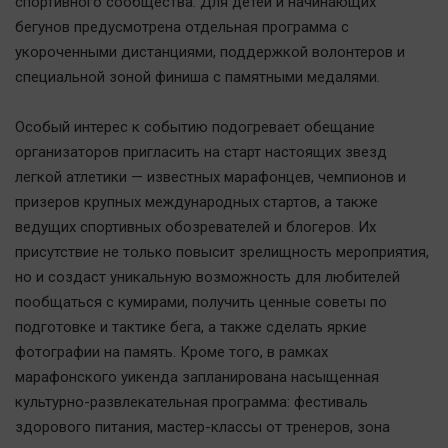
спортивного сообщества. Для детей и начинающих
Актуальная тема
бегунов предусмотрена отдельная программа с
укороченными дистанциями, поддержкой волонтеров и
Афиша
специальной зоной финиша с памятными медалями.
Блогеркуль
Быстрый медиазавод
Особый интерес к событию подогревает обещание
организаторов пригласить на старт настоящих звезд
Вирус чтения
легкой атлетики — известных марафонцев, чемпионов и
Вкусное
призеров крупных международных стартов, а также
Гороскоп
ведущих спортивных обозревателей и блогеров. Их
Дети
присутствие не только повысит зрелищность мероприятия,
ЖКХ
но и создаст уникальную возможность для любителей
пообщаться с кумирами, получить ценные советы по
Интервью
подготовке и тактике бега, а также сделать яркие
Качество жизни
фотографии на память. Кроме того, в рамках
марафонского уикенда запланирована насыщенная
Конкурс
культурно-развлекательная программа: фестиваль
Народная журналистика
здорового питания, мастер-классы от тренеров, зона