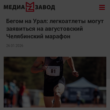
Новости
Бегом на Урал: легкоатлеты могут
заявиться на августовский
Экономика
Челябинский марафон
Происшествия
Общество
26.01.2026
Политика
Культура
Здоровье
Спорт
Курилка
Поиск
Архив