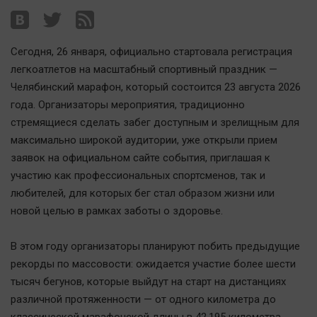
Наша победа
Общество
Сегодня, 26 января, официально стартовала регистрация
Политика
легкоатлетов на масштабный спортивный праздник —
Экономика
Челябинский марафон, который состоится 23 августа 2026
Происшествия
года. Организаторы мероприятия, традиционно
Здоровье
стремящиеся сделать забег доступным и зрелищным для
Культура
максимально широкой аудитории, уже открыли прием
заявок на официальном сайте события, приглашая к
Курилка
участию как профессиональных спортсменов, так и
Мнения
любителей, для которых бег стал образом жизни или
новой целью в рамках заботы о здоровье.
Спорт
Технологии
В этом году организаторы планируют побить предыдущие
Отраслевые темы
рекорды по массовости: ожидается участие более шести
тысяч бегунов, которые выйдут на старт на дистанциях
Hедвижимость
различной протяженности — от одного километра до
Образование