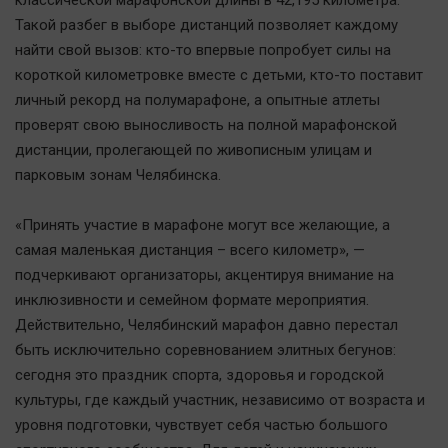
классической марафонской длины в 42,195 километра.
Автомобили
Такой разбег в выборе дистанций позволяет каждому
XX век: криминальные уроки
найти свой вызов: кто-то впервые попробует силы на
Банки
короткой километровке вместе с детьми, кто-то поставит
личный рекорд на полумарафоне, а опытные атлеты
Медиаграмотность
проверят свою выносливость на полной марафонской
Медицина
дистанции, пролегающей по живописным улицам и
парковым зонам Челябинска.
Новости компаний
Прогулки по городу Ч
«Принять участие в марафоне могут все желающие, а
Спецпроект
самая маленькая дистанция – всего километр», —
подчеркивают организаторы, акцентируя внимание на
Статистика
инклюзивности и семейном формате мероприятия.
Челябинск космический
Действительно, Челябинский марафон давно перестал
Другие рубрики
быть исключительно соревнованием элитных бегунов:
Bookworms
сегодня это праздник спорта, здоровья и городской
English version
культуры, где каждый участник, независимо от возраста и
уровня подготовки, чувствует себя частью большого
Online-консультация