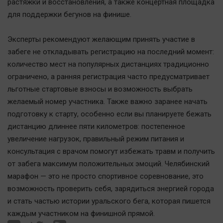
Наука
растяжки и восстановления, а также концертная площадка
для поддержки бегунов на финише.
Обсуждаем
Отдых
Эксперты рекомендуют желающим принять участие в
Персона
забеге не откладывать регистрацию на последний момент:
Последняя инстанция
количество мест на популярных дистанциях традиционно
Светская жизнь
ограничено, а ранняя регистрация часто предусматривает
льготные стартовые взносы и возможность выбрать
Тенденции
желаемый номер участника. Также важно заранее начать
Точка на карте
подготовку к старту, особенно если вы планируете бежать
дистанцию длиннее пяти километров: постепенное
увеличение нагрузок, правильный режим питания и
консультация с врачом помогут избежать травм и получить
от забега максимум положительных эмоций. Челябинский
марафон — это не просто спортивное соревнование, это
возможность проверить себя, зарядиться энергией города
и стать частью истории уральского бега, которая пишется
каждым участником на финишной прямой.