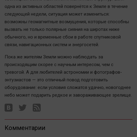
Актуальная тема
одна из активных областей повернётся к Земле в течение
следующей недели, ситуация может измениться:
Афиша
возможны геомагнитные возмущения, которые способны
вызвать не только полярные сияния на широтах ниже
Блогеркуль
обычного, но и временные сбои в работе спутниковой
Быстрый медиазавод
связи, навигационных систем и энергосетей.
Вирус чтения
Пока же жителям Земли можно наблюдать за
Вкусное
происходящим скорее с научным интересом, чем с
Гороскоп
тревогой. А для любителей астрономии и фотографов-
Дети
энтузиастов — это отличный повод подготовить
ЖКХ
оборудование: если условия сложатся удачно, новогоднее
Интервью
небо может подарить редкое и завораживающее зрелище.
Качество жизни
Конкурс
Комментарии
Народная журналистика