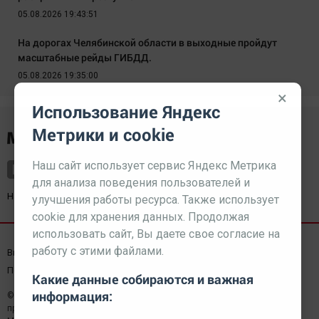
05.08.2026 19:43:51
На дорогах Челябинской области в выходные пройдут
масштабные рейды ГИБДД.
05.08.2026 19:35:00
×
Использование Яндекс
Метрики и cookie
Наш сайт использует сервис Яндекс Метрика
для анализа поведения пользователей и
Наш партнер
kurorty-sochi.ru
улучшения работы ресурса. Также использует
cookie для хранения данных. Продолжая
использовать сайт, Вы даете свое согласие на
работу с этими файлами.
Выходные данные СМИ
Реклама
Вакансии
Пользовательское соглашение
Какие данные собираются и важная
информация:
© 2026 МЕДИАЗАВОД — Сайт может содержать контент,
предназначенный для лиц 18+