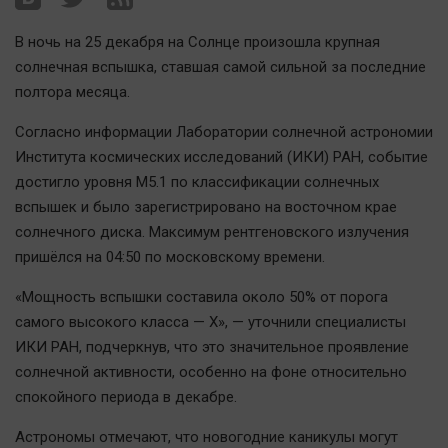
Наша победа
В ночь на 25 декабря на Солнце произошла крупная
Общество
солнечная вспышка, ставшая самой сильной за последние
Политика
полтора месяца.
Экономика
Согласно информации Лаборатории солнечной астрономии
Происшествия
Института космических исследований (ИКИ) РАН, событие
Здоровье
достигло уровня M5.1 по классификации солнечных
Культура
вспышек и было зарегистрировано на восточном крае
Курилка
солнечного диска. Максимум рентгеновского излучения
пришёлся на 04:50 по московскому времени.
Мнения
«Мощность вспышки составила около 50% от порога
Спорт
самого высокого класса — X», — уточнили специалисты
Технологии
ИКИ РАН, подчеркнув, что это значительное проявление
солнечной активности, особенно на фоне относительно
Отраслевые темы
спокойного периода в декабре.
Hедвижимость
Образование
Астрономы отмечают, что новогодние каникулы могут