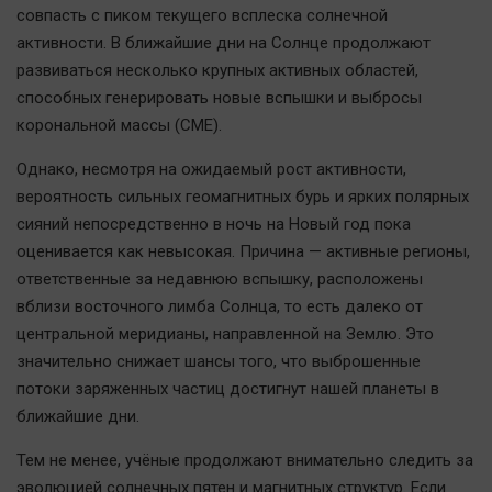
совпасть с пиком текущего всплеска солнечной
Автомобили
активности. В ближайшие дни на Солнце продолжают
XX век: криминальные уроки
развиваться несколько крупных активных областей,
Банки
способных генерировать новые вспышки и выбросы
Медиаграмотность
корональной массы (CME).
Медицина
Однако, несмотря на ожидаемый рост активности,
вероятность сильных геомагнитных бурь и ярких полярных
Новости компаний
сияний непосредственно в ночь на Новый год пока
Прогулки по городу Ч
оценивается как невысокая. Причина — активные регионы,
Спецпроект
ответственные за недавнюю вспышку, расположены
вблизи восточного лимба Солнца, то есть далеко от
Статистика
центральной меридианы, направленной на Землю. Это
Челябинск космический
значительно снижает шансы того, что выброшенные
Другие рубрики
потоки заряженных частиц достигнут нашей планеты в
Bookworms
ближайшие дни.
English version
Тем не менее, учёные продолжают внимательно следить за
Online-консультация
эволюцией солнечных пятен и магнитных структур. Если