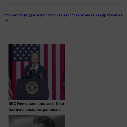
Наука
Обсуждаем
стоимость подвесного потолка из гипсокартона за квадратный ме
Отдых
тр
Персона
Последняя инстанция
Светская жизнь
Тенденции
Точка на карте
BBC News: рак простаты Джо
Байдена распространился на
его кости и органы