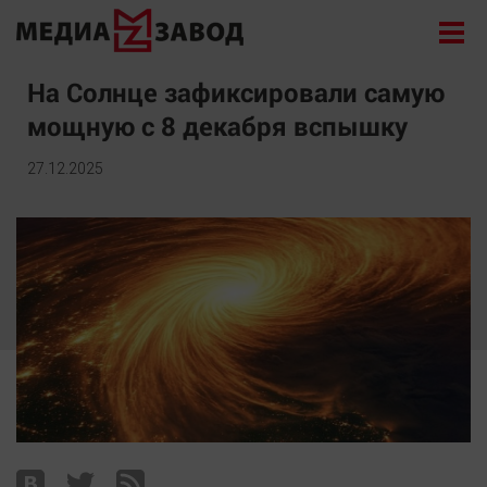
Новости
На Солнце зафиксировали самую
мощную с 8 декабря вспышку
Экономика
Происшествия
27.12.2025
Общество
Политика
Культура
Здоровье
Спорт
Курилка
Поиск
Архив