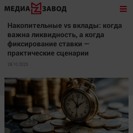
Новости
Накопительные vs вклады: когда
важна ликвидность, а когда
Экономика
фиксирование ставки —
Происшествия
практические сценарии
Общество
Политика
28.10.2025
Культура
Здоровье
Спорт
Курилка
Поиск
Архив