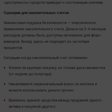
«доступность» средств приведет к постоянным снятиям.
Актуальная тема
Сценарии для накопительных счетов
Афиша
Финансовая подушка безопасности — классическое
Блогеркуль
применение накопительного счета. Деньги на 3–6 месяцев
Быстрый медиазавод
расходов должны быть доступны мгновенно для форс-
Вирус чтения
мажоров. Вклад здесь не подходит из-за потери
Вкусное
процентов.
Гороскоп
Ситуации когда накопительный счет оптимален:
Дети
Копите на крупную покупку, но точная дата неизвестна
ЖКХ
(от недели до полугода).
Интервью
Накапливаете первоначальный взнос по ипотеке и
Качество жизни
можете использовать деньги срочно.
Конкурс
Временно храните средства между продажей одного
Народная журналистика
актива и покупкой другого.