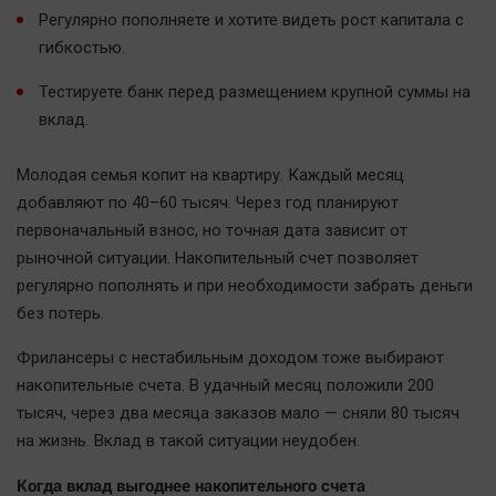
Наука
Регулярно пополняете и хотите видеть рост капитала с
Обсуждаем
гибкостью.
Отдых
Тестируете банк перед размещением крупной суммы на
Персона
вклад.
Последняя инстанция
Светская жизнь
Молодая семья копит на квартиру. Каждый месяц
добавляют по 40–60 тысяч. Через год планируют
Тенденции
первоначальный взнос, но точная дата зависит от
Точка на карте
рыночной ситуации. Накопительный счет позволяет
регулярно пополнять и при необходимости забрать деньги
без потерь.
Фрилансеры с нестабильным доходом тоже выбирают
накопительные счета. В удачный месяц положили 200
тысяч, через два месяца заказов мало — сняли 80 тысяч
на жизнь. Вклад в такой ситуации неудобен.
Когда вклад выгоднее накопительного счета