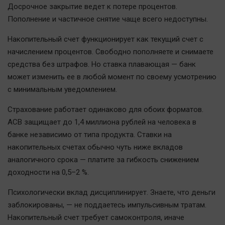
Досрочное закрытие ведет к потере процентов.
Автомобили
Пополнение и частичное снятие чаще всего недоступны.
XX век: криминальные уроки
Банки
Накопительный счет функционирует как текущий счет с
начислением процентов. Свободно пополняете и снимаете
Медиаграмотность
средства без штрафов. Но ставка плавающая — банк
Медицина
может изменить ее в любой момент по своему усмотрению
с минимальным уведомлением.
Новости компаний
Страхование работает одинаково для обоих форматов.
Прогулки по городу Ч
АСВ защищает до 1,4 миллиона рублей на человека в
Спецпроект
банке независимо от типа продукта. Ставки на
Статистика
накопительных счетах обычно чуть ниже вкладов
Челябинск космический
аналогичного срока — платите за гибкость снижением
Другие рубрики
доходности на 0,5–2 %.
Bookworms
Психологически вклад дисциплинирует. Знаете, что деньги
English version
заблокированы, — не поддаетесь импульсивным тратам.
Online-консультация
Накопительный счет требует самоконтроля, иначе