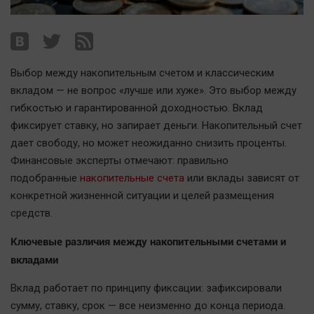
Наша победа
Общество
Политика
Выбор между накопительным счетом и классическим
Экономика
вкладом — не вопрос «лучше или хуже». Это выбор между
Происшествия
гибкостью и гарантированной доходностью. Вклад
Здоровье
фиксирует ставку, но запирает деньги. Накопительный счет
Культура
дает свободу, но может неожиданно снизить проценты.
Курилка
Финансовые эксперты отмечают: правильно
подобранные
накопительныe счета
или вклады зависят от
Мнения
конкретной жизненной ситуации и целей размещения
средств.
Спорт
Технологии
Ключевые различия между накопительными счетами и
вкладами
Отраслевые темы
Hедвижимость
Вклад работает по принципу фиксации: зафиксировали
Образование
сумму, ставку, срок — все неизменно до конца периода.