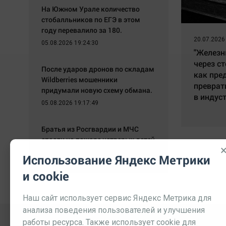
На Южном Урале количество
стобалльников по ЕГЭ в этом
году перевалило за 180.
20.07.2026
05.08.2026 19:24:30
"Железн
через ст
После ударов дронов по складам
как пре
Wildberries мошенники
преврат
придумали новую схему обмана.
в индус
05.08.2026 19:17:49
Братья из Росгвардии и МЧС
спасли на пожаре четверых детей
06.05.2020 10:46:34
Использование Яндекс Метрики
и cookie
Наш сайт использует сервис Яндекс Метрика для
анализа поведения пользователей и улучшения
работы ресурса. Также использует cookie для