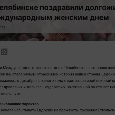
Статистика
Вирус чтения
елябинске поздравили долгож
Челябинск космический
Вкусное
ждународным женским днем
Другие рубрики
Гороскоп
Bookworms
Дети
026
English version
ЖКХ
Online-консультация
Интервью
Актуальная тема
Качество жизни
и Международного женского дня в Челябинске чествовали же
я жизнь стала живым отражением истории нашей страны. Евдоки
наженко, в декабре прошлого года отметившая свой вековой ю
оздравления и делилась мудростью, накопленной за сто лет не
ьного пути.
закалившие характер
 начала испытывать Евдокию на прочность. Уроженка Еткульск