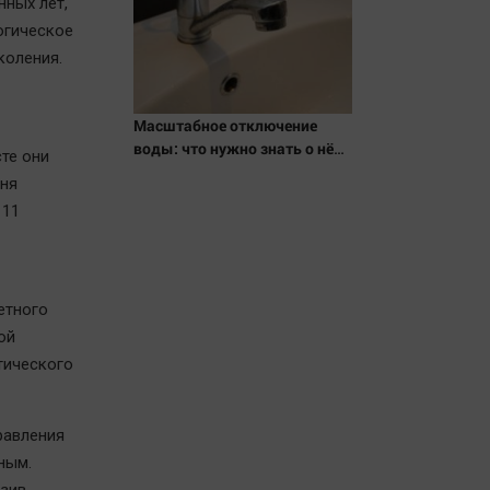
нных лет,
огическое
коления.
Масштабное отключение
воды: что нужно знать о нём
те они
воронежцам
дня
 11
етного
ой
тического
равления
ным.