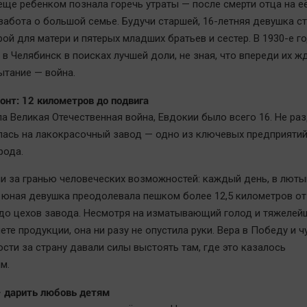
 еще ребенком познала горечь утраты — после смерти отца на е
 забота о большой семье. Будучи старшей, 16-летняя девушка с
рой для матери и пятерых младших братьев и сестер. В 1930-е г
в Челябинск в поисках лучшей доли, не зная, что впереди их ж
ытание — война.
онт: 12 километров до подвига
ла Великая Отечественная война, Евдокии было всего 16. Не ра
лась на лакокрасочный завод — одно из ключевых предприяти
рода.
и за гранью человеческих возможностей: каждый день, в люты
, юная девушка преодолевала пешком более 12,5 километров от
до цехов завода. Несмотря на изматывающий голод и тяжелейш
чете продукции, она ни разу не опустила руки. Вера в Победу и ч
ости за страну давали силы выстоять там, где это казалось
м.
 дарить любовь детям