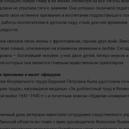
я открыло новую главу в её жизни. Несмотря на все тяготы вое
ровна не утратила тяги к знаниям. Она успешно окончила педаг
ашла свое истинное призвание в воспитании подрастающего по
 работы воспитателем в детском саду стали для неё временем
 радости.
 она связала свою жизнь с фронтовиком, героем двух войн. Вмес
пкую семью, основанную на взаимном уважении и любви. Сего
овна — богатейший человек: у неё двое детей, пятеро внуков и
для которых она является главным нравственным ориентиром.
 признание и визит офицеров
тия безупречного труда Евдокия Петровна была удостоена поч
еран труда», награждена медалью «За доблестный труд в Велик
ой войне 1941–1945 гг.» и почетным знаком «Ударник коммунис
дничный день ветерана навестили сотрудники следственного уп
бинской области во главе с врио руководителя Алексеем Лыжи