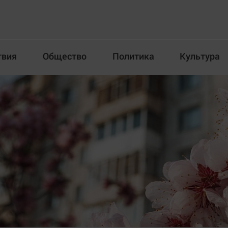
твия
Общество
Политика
Культура
Происшествия
Общество
Пол
илка
Новости компаний
Афиша
Прогулки по городу Ч
Блогеркуль
Спецпроект
Быстрый медиазавод