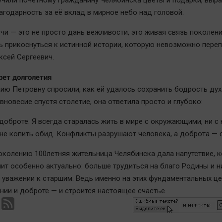
чили почетному гражданину Челябинска цветы и подарки, выр
агодарность за её вклад в мирное небо над головой.
ечи — это не просто дань вежливости, это живая связь поколени
 прикоснуться к истинной истории, которую невозможно переп
ксей Сергеевич.
рет долголетия
ию Петровну спросили, как ей удалось сохранить бодрость дух
новесие спустя столетие, она ответила просто и глубоко:
доброте. Я всегда старалась жить в мире с окружающими, ни с 
 не копить обид. Конфликты разрушают человека, а доброта — 
колению 100летняя жительница Челябинска дала напутствие, 
чит особенно актуально: больше трудиться на благо Родины и н
 уважении к старшим. Ведь именно на этих фундаментальных ц
ении и доброте — и строится настоящее счастье.