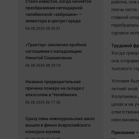
Стало известно, когда начнётся
района, она
преображение легендарной
плечи легла
челябинской «заброшки» —
главной опо
элеватора в центре города
перебралась 
06.08.2026 08:35:01
суровое исп
«Трактор» заключил пробное
Трудовой фр
соглашение с нападающим
Когда гряну
Никитой Сошниковым
она отправи
06.08.2026 08:29:18
тылового го
Условия был
Названа предварительная
причина пожара на складе с
летний зной
алкоголем в Челябинске.
Колупаевка 
06.08.2026 06:17:36
цехах и на у
ответственн
Сразу семь южноуральских школ
невозможны
вышли в финал всероссийского
конкурса музеев.
Призвание —