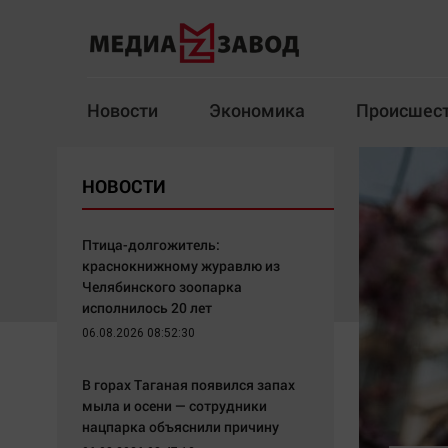
Новости
Экономика
Происшес
Новости
Экономика
НОВОСТИ
Здоровье
Спорт
Кур
Птица-долгожитель:
краснокнижному журавлю из
Челябинского зоопарка
исполнилось 20 лет
Архив
06.08.2026 08:52:30
Наша победа
Спорт
В горах Таганая появился запах
Общество
Технологии
мыла и осени — сотрудники
нацпарка объяснили причину
Политика
Отраслевые темы