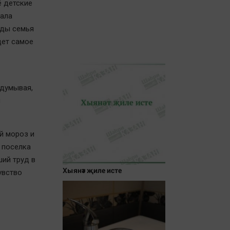
ё детские
тала
оды семья
дет самое
здумывая,
й
й мороз и
 поселка
ий труд в
Хыянәт җиле исте
увство