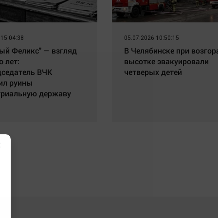
 15:04:38
05.07.2026 10:50:15
ый Феликс" — взгляд
В Челябинске при возгор
о лет:
высотке эвакуировали
дседатель ВЧК
четверых детей
ил руины
триальную державу
×