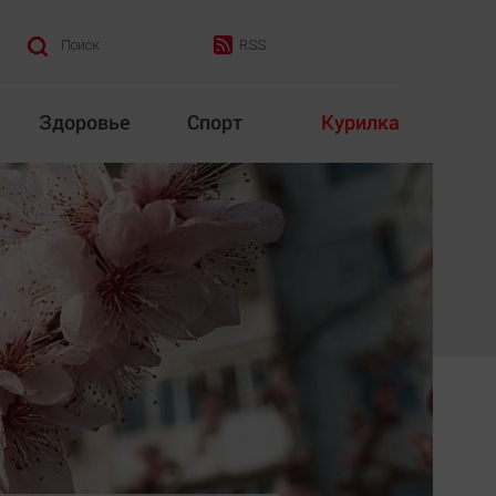
RSS
Поиск
Здоровье
Спорт
Курилка
итика
Культура
Конкурс
Народная журналистика
Наука