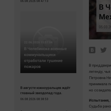
06.08.2026 08:47:13
Экономика
Hедвижимость
В Ч
Происшествия
Образование
Ме
Здоровье
Автомобили
Культура
XX век: криминальные уроки
05.03.2
Курилка
Банки
Мнения
Медиаграмотность
22.06.2026 15:57:04
Медицина
В Челябинске военные
коммунальщики
отработали тушение
В преддвери
пожаров
легенду, чь
Петровна Не
принимала п
В августе южноуральцев ждёт
но созидател
главный звездопад года.
06.08.2026 08:38:53
Испытания, 
Судьба рано