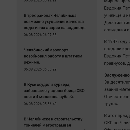
06.08.2026 06:12:29
Мирное врем
Евдокия Пет
В трёх районах Челябинска
училище и н
возможно ухудшение качества
Десятилетия
воды из-за аварии на водоводе.
созидания и
06.08.2026 06:07:55
В 1947 году
создали кре
Челябинский аэропорт
возобновил работу в штатном
Евдокия Петр
режиме.
правнуков, 
06.08.2026 06:00:29
Заслуженное
За десятиле
В Кусе осудили курьера,
звания «Вет
забравшего у вдовы бойца СВО
почти 4 миллиона рублей.
Отечественн
труда».
06.08.2026 05:56:49
В этот праз
В Челябинске к строительству
СКР по Челя
тоннелей метротрамвая