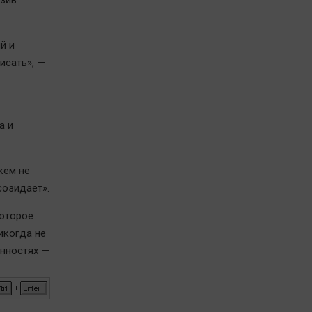
азив
й и
исать», —
а и
кем не
созидает».
которое
икогда не
енностях —