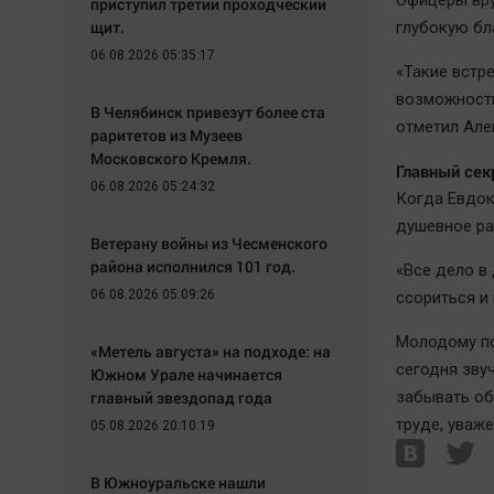
Офицеры вру
приступил третий проходческий
щит.
глубокую бл
06.08.2026 05:35:17
«Такие встр
возможность
В Челябинск привезут более ста
отметил Але
раритетов из Музеев
Московского Кремля.
Главный сек
06.08.2026 05:24:32
Когда Евдок
душевное рав
Ветерану войны из Чесменского
района исполнился 101 год.
«Все дело в 
06.08.2026 05:09:26
ссориться и
Молодому по
«Метель августа» на подходе: на
сегодня зву
Южном Урале начинается
главный звездопад года
забывать об
труде, уваж
05.08.2026 20:10:19
В Южноуральске нашли