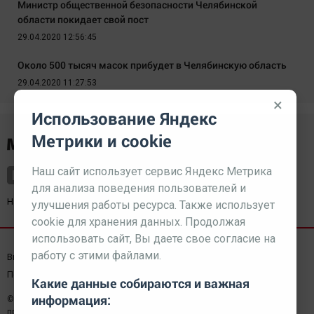
Министр общественной безопасности Челябинской
области покидает свой пост
29.04.2020 12:56:45
Около 500 тысяч масок прибудет в Челябинскую область
29.04.2020 11:27:53
×
Использование Яндекс
Метрики и cookie
Наш сайт использует сервис Яндекс Метрика
для анализа поведения пользователей и
Наш партнер
kurorty-sochi.ru
улучшения работы ресурса. Также использует
cookie для хранения данных. Продолжая
использовать сайт, Вы даете свое согласие на
работу с этими файлами.
Выходные данные СМИ
Реклама
Вакансии
Пользовательское соглашение
Какие данные собираются и важная
информация:
© 2026 МЕДИАЗАВОД — Сайт может содержать контент,
предназначенный для лиц 18+