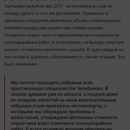
Автомобили
оценщики ущербов при ДТП - встречались в суде по
XX век: криминальные уроки
поводу одного и того же автомобиля. Правильно и
адекватно определив величину и объемы поврежденных
Банки
комплектующих, при оценке они ставили разную
Медиаграмотность
стоимость нормо-часа по выполнению всех комплексов
Медицина
послеаварийных работ и, естественно, на выходе получали
разную стоимость нанесенного ущерба. В суде каждый из
Новости компаний
них пытался доказать обоснованность своей позиции. Это
Прогулки по городу Ч
было неразумно.
Спецпроект
Статистика
Мы начали проводить собрания всех
практикующих специалистов Челябинска. В
Челябинск космический
скором времени уже из области, а позднее даже
Другие рубрики
из соседних областей на наши ежеквартальные
собрания стали приезжать автоэксперты, с
Bookworms
которыми мы обсуждали проблемы и
English version
разногласия, утверждали протоколы стоимости
нормо-часа всего комплекса послеаварийных
Online-консультация
работ. В итоге возникло желание официально