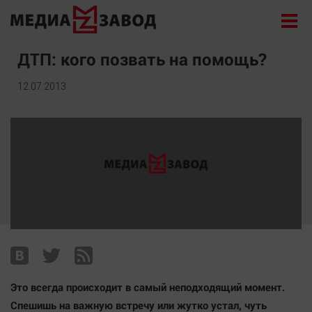
Новости
ДТП: кого позвать на помощь?
Экономика
12.07.2013
Происшествия
Общество
Политика
Культура
Здоровье
Спорт
Курилка
Поиск
Это всегда происходит в самый неподходящий момент.
Архив
Cпешишь на важную встречу или жутко устал, чуть