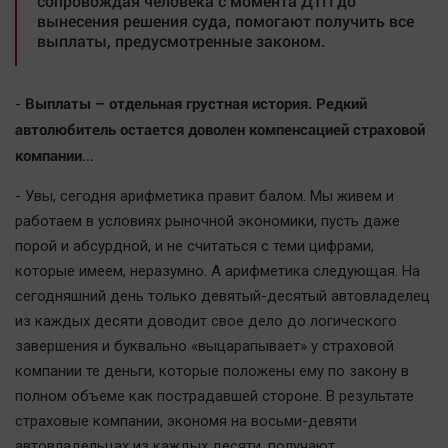
сопровождая человека с момента ДТП до
вынесения решения суда, помогают получить все
выплаты, предусмотренные законом.
Выплаты – отдельная грустная история. Редкий
-
автолюбитель остается доволен компенсацией страховой
компании…
- Увы, сегодня арифметика правит балом. Мы живем и
работаем в условиях рыночной экономики, пусть даже
порой и абсурдной, и не считаться с теми цифрами,
которые имеем, неразумно. А арифметика следующая. На
сегодняшний день только девятый-десятый автовладелец
из каждых десяти доводит свое дело до логического
завершения и буквально «выцарапывает» у страховой
компании те деньги, которые положены ему по закону в
полном объеме как пострадавшей стороне. В результате
страховые компании, экономя на восьми-девяти
автовладельцах из каждых десяти, получают