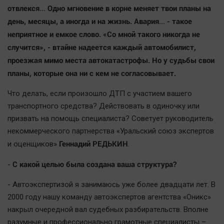
отвлекся… Одно мгновение в корне меняет твои планы на
Наша победа
день, месяцы, а иногда и на жизнь. Авария… - такое
Общество
неприятное и емкое слово. «Со мной такого никогда не
Политика
случится», - втайне надеется каждый автомобилист,
Экономика
проезжая мимо места автокатастрофы. Но у судьбы свои
Происшествия
планы, которые она ни с кем не согласовывает.
Здоровье
Что делать, если произошло ДТП с участием вашего
Культура
транспортного средства? Действовать в одиночку или
Курилка
призвать на помощь специалиста? Советует руководитель
Мнения
некоммерческого партнерства «Уральский союз экспертов
Геннадий РЕДЬКИН
и оценщиков»
.
Спорт
С какой целью была создана ваша структура?
-
Технологии
- Автоэкспертизой я занимаюсь уже более двадцати лет. В
Отраслевые темы
2000 году нашу команду автоэкспертов агентства «Оникс»
Hедвижимость
накрыл очередной вал судебных разбирательств. Вполне
Образование
разумные и профессионально грамотные специалисты –