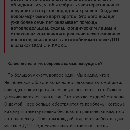
Актуальная тема
объединиться, чтобы собрать заинтересованных
и лучших экспертов под одной крышей. Создали
некоммерческое партнерство. Эта организация
Афиша
уже более семи лет оказывает помощь
автовладельцам, судам, юридическим лицам и
Блогеркуль
страховым компаниям в решении всевозможных
Быстрый медиазавод
вопросов, связанных с автомобилями после ДТП
в рамках ОСАГО и КАСКО.
Вирус чтения
Вкусное
Гороскоп
Какие же из этих вопросов самые насущные?
-
Дети
- По большому счету, вопрос один. Мы видим, что в
ЖКХ
Челябинской области количество легковых автомобилей,
Интервью
принадлежащих гражданам, не уменьшается, а стабильно
увеличивается из года в год. Это хорошо, с одной стороны.
Качество жизни
С другой – все больше обостряются те проблемы, которые
ни одну пятилетку сильно беспокоят практически каждого
Конкурс
автовладельца. При этом каждый старается избегать даже
Народная журналистика
мысли о ДТП. Но, к сожалению, статистика – вещь