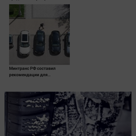
выходного дня в
Благовещенске (ФОТО)
Минтранс РФ составил
рекомендации для
планирования дорожного
движения