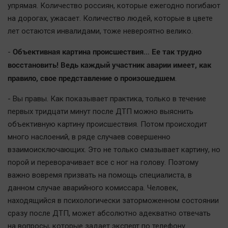
Наука
упрямая. Количество россиян, которые ежегодно погибают
Обсуждаем
на дорогах, ужасает. Количество людей, которые в цвете
лет остаются инвалидами, тоже невероятно велико.
Отдых
Персона
Объективная картина происшествия… Ее так трудно
-
Последняя инстанция
восстановить! Ведь каждый участник аварии имеет, как
правило, свое представление о произошедшем
Светская жизнь
.
Тенденции
- Вы правы. Как показывает практика, только в течение
Точка на карте
первых тридцати минут после ДТП можно выяснить
объективную картину происшествия. Потом происходит
много наслоений, в ряде случаев совершенно
взаимоисключающих. Это не только смазывает картину, но
порой и переворачивает все с ног на голову. Поэтому
важно вовремя призвать на помощь специалиста, в
данном случае аварийного комиссара. Человек,
находящийся в психологически заторможенном состоянии
сразу после ДТП, может абсолютно адекватно отвечать
на вопросы, которые задает эксперт по телефону.