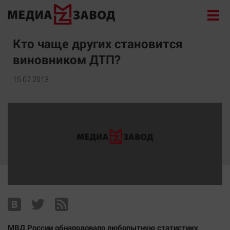
Новости
Кто чаще других становится
виновником ДТП?
Экономика
Происшествия
15.07.2013
Общество
Политика
Культура
Здоровье
Спорт
Курилка
Поиск
Архив
МВД России обнародовало любопытную статистику.