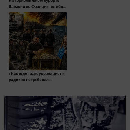
На горнолыжном курорте
Наука
Шамони во Франции погибла
Обсуждаем
россиянка
Отдых
Персона
Последняя инстанция
Светская жизнь
Тенденции
Точка на карте
«Нас ждет ад»: укронацист и
радикал потребовал
немедленного мира с
Россией. В чем хитрость?