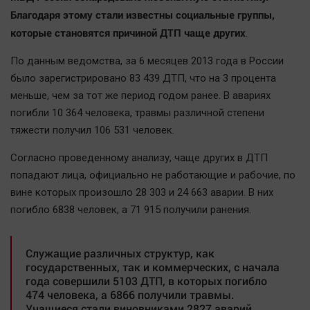
Наша победа
Благодаря этому стали известны социальные группы,
которые становятся причиной ДТП чаще других
Общество
.
Политика
По данным ведомства, за 6 месяцев 2013 года в России
Экономика
было зарегистрировано 83 439 ДТП, что на 3 процента
Происшествия
меньше, чем за тот же период годом ранее. В авариях
погибли 10 364 человека, травмы различной степени
Здоровье
тяжести получил 106 531 человек.
Культура
Курилка
Согласно проведенному анализу, чаще других в ДТП
попадают лица, официально не работающие и рабочие, по
Мнения
вине которых произошло 28 303 и 24 663 аварии. В них
погибло 6838 человек, а 71 915 получили ранения.
Спорт
Технологии
Служащие различных структур, как
Отраслевые темы
государственных, так и коммерческих, с начала
Hедвижимость
года совершили 5103 ДТП, в которых погибло
474 человека, а 6866 получили травмы.
Образование
Учащиеся стали виновниками 2827 аварий,