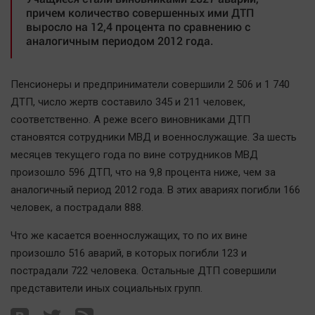
Автомобили
причем количество совершенных ими ДТП
выросло на 12,4 процента по сравнению с
XX век: криминальные уроки
аналогичным периодом 2012 года.
Банки
Медиаграмотность
Пенсионеры и предприниматели совершили 2 506 и 1 740
Медицина
ДТП, число жертв составило 345 и 211 человек,
соответственно. А реже всего виновниками ДТП
Новости компаний
становятся сотрудники МВД и военнослужащие. За шесть
Прогулки по городу Ч
месяцев текущего года по вине сотрудников МВД
произошло 596 ДТП, что на 9,8 процента ниже, чем за
Спецпроект
аналогичный период 2012 года. В этих авариях погибли 166
Статистика
человек, а пострадали 888.
Челябинск космический
Что же касается военнослужащих, то по их вине
Другие рубрики
произошло 516 аварий, в которых погибли 123 и
Bookworms
пострадали 722 человека. Остальные ДТП совершили
English version
представители иных социальных групп.
Online-консультация