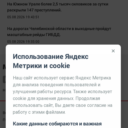
На Южном Урале более 2,5 тысяч силовиков за сутки
раскрыли 147 преступлений.
05.08.2026 19:43:51
На дорогах Челябинской области в выходные пройдут
масштабные рейды ГИБДД.
05.08.2026 19:35:00
×
Использование Яндекс
Метрики и cookie
Наш сайт использует сервис Яндекс Метрика
для анализа поведения пользователей и
Наш партнер
kurorty-sochi.ru
улучшения работы ресурса. Также использует
cookie для хранения данных. Продолжая
использовать сайт, Вы даете свое согласие на
работу с этими файлами.
Выходные данные СМИ
Реклама
Вакансии
Пользовательское соглашение
Какие данные собираются и важная