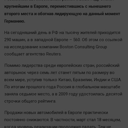
Наша победа
крупнейшим в Европе, переместившись с нынешнего
второго места и обогнав лидирующую на данный момент
Общество
Германию.
Политика
Экономика
На сегодняшний день в РФ на тысячу жителей приходится
Происшествия
290 машин, а в западной Европе – 560. Об этом со ссылкой
на исследование компании Boston Consulting Group
Здоровье
сообщает агентство Reuters.
Культура
Курилка
Помимо лидерства среди европейских стран, российский
авторынок через семь лет станет пятым по размеру во
Мнения
всем мире, уступив только Китаю, Бразилии, Индии и США.
По итогам прошлого года Россия в глобальном масштабе
Спорт
заняла седьмое место, а в 2009 году удостоилась десятой
Технологии
строчки общего рейтинга.
Отраслевые темы
Продажи новых автомобилей в Европе практически
Hедвижимость
постоянно снижаются. В частности, март стал 18 месяцем,
Образование
когда уровень реализации продолжил падать. Тем не