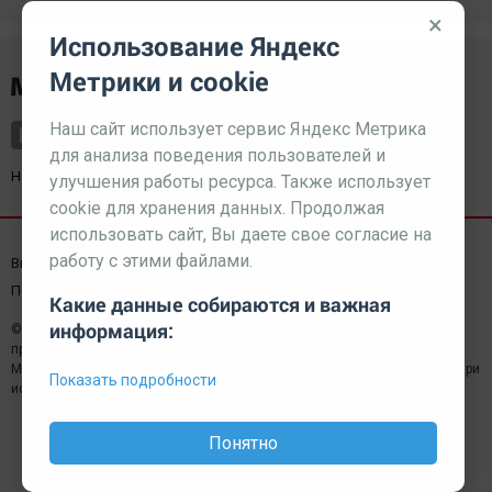
×
Использование Яндекс
Метрики и cookie
Наш сайт использует сервис Яндекс Метрика
для анализа поведения пользователей и
Наш партнер
kurorty-sochi.ru
улучшения работы ресурса. Также использует
cookie для хранения данных. Продолжая
использовать сайт, Вы даете свое согласие на
работу с этими файлами.
Выходные данные СМИ
Реклама
Вакансии
Пользовательское соглашение
Какие данные собираются и важная
информация:
© 2026 МЕДИАЗАВОД — Сайт может содержать контент,
предназначенный для лиц 18+
Мнение редакции может не совпадать с мнением отдельных авторов.При
Показать подробности
использовании материалов сайта ссылка обязательна.
Понятно