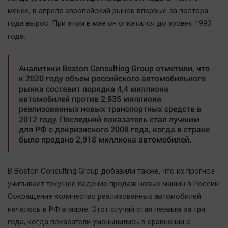
Автомобили
менее, в апреле европейский рынок впервые за полтора
XX век: криминальные уроки
года вырос. При этом в мае он откатился до уровня 1993
года.
Банки
Медиаграмотность
Аналитики Boston Consulting Group отметили, что
Медицина
к 2020 году объем российского автомобильного
рынка составит порядка 4,4 миллиона
Новости компаний
автомобилей против 2,935 миллиона
реализованных новых транспортных средств в
Прогулки по городу Ч
2012 году. Последний показатель стал лучшим
Спецпроект
для РФ с докризисного 2008 года, когда в стране
было продано 2,918 миллиона автомобилей.
Статистика
Челябинск космический
В Boston Consulting Group добавили также, что их прогноз
Другие рубрики
учитывает текущее падение продаж новых машин в России.
Bookworms
Сокращение количество реализованных автомобилей
English version
началось в РФ в марте. Этот случай стал первым за три
Online-консультация
года, когда показатели уменьшились в сравнении с