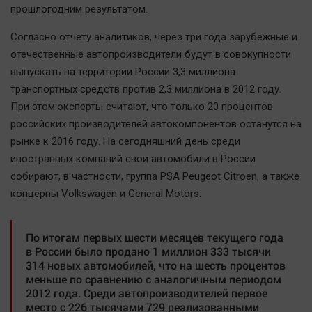
Актуальная тема
прошлогодним результатом.
Согласно отчету аналитиков, через три года зарубежные и
Афиша
отечественные автопроизводители будут в совокупности
Блогеркуль
выпускать на территории России 3,3 миллиона
Быстрый медиазавод
транспортных средств против 2,3 миллиона в 2012 году.
При этом эксперты считают, что только 20 процентов
Вирус чтения
российских производителей автокомпонентов останутся на
Вкусное
рынке к 2016 году. На сегодняшний день среди
Гороскоп
иностранных компаний свои автомобили в России
Дети
собирают, в частности, группа PSA Peugeot Citroen, а также
ЖКХ
концерны Volkswagen и General Motors.
Интервью
Качество жизни
По итогам первых шести месяцев текущего года
в России было продано 1 миллион 333 тысячи
314 новых автомобилей, что на шесть процентов
Конкурс
меньше по сравнению с аналогичным периодом
2012 года. Среди автопроизводителей первое
Народная журналистика
место с 226 тысячами 729 реализованными