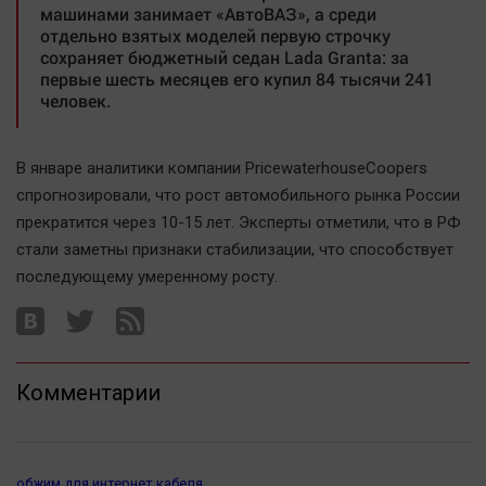
Наука
машинами занимает «АвтоВАЗ», а среди
отдельно взятых моделей первую строчку
Обсуждаем
сохраняет бюджетный седан Lada Granta: за
Отдых
первые шесть месяцев его купил 84 тысячи 241
человек.
Персона
Последняя инстанция
Светская жизнь
В январе аналитики компании PricewaterhouseCoopers
спрогнозировали, что рост автомобильного рынка России
Тенденции
прекратится через 10-15 лет. Эксперты отметили, что в РФ
Точка на карте
стали заметны признаки стабилизации, что способствует
последующему умеренному росту.
Комментарии
обжим для интернет кабеля