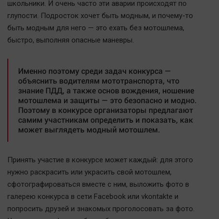
школьники. И очень часто эти аварии происходят по
Актуальная тема
глупости. Подросток хочет быть модным, и почему-то
быть модным для него — это ехать без мотошлема,
Афиша
быстро, выполняя опасные маневры.
Блогеркуль
Быстрый медиазавод
Именно поэтому среди задач конкурса —
Вирус чтения
объяснить водителям мототранспорта, что
знание ПДД, а также основ вождения, ношение
Вкусное
мотошлема и защиты — это безопасно и модно.
Гороскоп
Поэтому в конкурсе организаторы предлагают
самим участникам определить и показать, как
Дети
может выглядеть модный мотошлем.
ЖКХ
Интервью
Принять участие в конкурсе может каждый: для этого
Качество жизни
нужно раскрасить или украсить свой мотошлем,
сфотографироваться вместе с ним, выложить фото в
Конкурс
галерею конкурса в сети Facebook или vkontakte и
Народная журналистика
попросить друзей и знакомых проголосовать за фото.