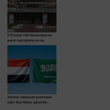
В России 100-балльники не
могут поступить из-за
олимпиадников: в чем
причина?
Хуситы накрыли ракетами
порт Аль-Моха: десятки
жертв