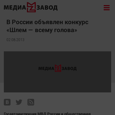
Новости
В России объявлен конкурс
«Шлем — всему голова»
Экономика
Происшествия
02.08.2013
Общество
Политика
Культура
Здоровье
Спорт
Курилка
Поиск
Архив
Госавтоинспекция МВД России и общественная