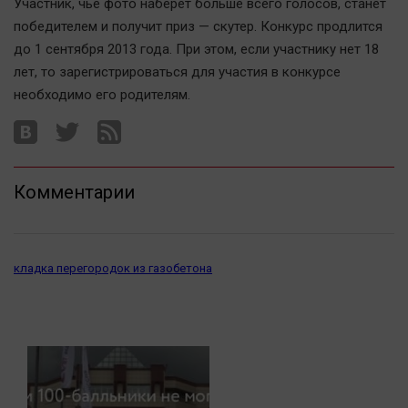
Наука
Участник, чье фото наберет больше всего голосов, станет
победителем и получит приз — скутер. Конкурс продлится
Обсуждаем
до 1 сентября 2013 года. При этом, если участнику нет 18
Отдых
лет, то зарегистрироваться для участия в конкурсе
Персона
необходимо его родителям.
Последняя инстанция
Светская жизнь
Тенденции
Комментарии
Точка на карте
кладка перегородок из газобетона