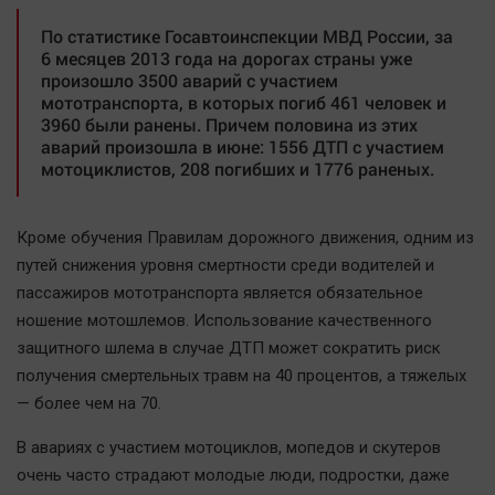
Автомобили
По статистике Госавтоинспекции МВД России, за
XX век: криминальные уроки
6 месяцев 2013 года на дорогах страны уже
произошло 3500 аварий с участием
Банки
мототранспорта, в которых погиб 461 человек и
Медиаграмотность
3960 были ранены. Причем половина из этих
аварий произошла в июне: 1556 ДТП с участием
Медицина
мотоциклистов, 208 погибших и 1776 раненых.
Новости компаний
Кроме обучения Правилам дорожного движения, одним из
Прогулки по городу Ч
путей снижения уровня смертности среди водителей и
Спецпроект
пассажиров мототранспорта является обязательное
Статистика
ношение мотошлемов. Использование качественного
Челябинск космический
защитного шлема в случае ДТП может сократить риск
Другие рубрики
получения смертельных травм на 40 процентов, а тяжелых
— более чем на 70.
Bookworms
English version
В авариях с участием мотоциклов, мопедов и скутеров
Online-консультация
очень часто страдают молодые люди, подростки, даже