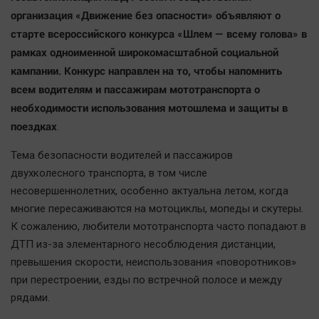
Наша победа
организация «Движение без опасности» объявляют о
старте всероссийского конкурса «Шлем — всему голова» в
Общество
рамках одноименной широкомасштабной социальной
Политика
кампании. Конкурс направлен на то, чтобы напомнить
Экономика
всем водителям и пассажирам мототранспорта о
Происшествия
необходимости использования мотошлема и защиты в
Здоровье
поездках
.
Культура
Тема безопасности водителей и пассажиров
Курилка
двухколесного транспорта, в том числе
Мнения
несовершеннолетних, особенно актуальна летом, когда
многие пересаживаются на мотоциклы, мопеды и скутеры.
Спорт
К сожалению, любители мототранспорта часто попадают в
Технологии
ДТП из-за элементарного несоблюдения дистанции,
превышения скорости, неиспользования «поворотников»
Отраслевые темы
при перестроении, езды по встречной полосе и между
Hедвижимость
рядами.
Образование