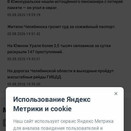
В Южноуральске нашли истощённого пенсионера с потерей
памяти — он упал в овраг.
05.08.2026 19:59:29
Жителю Челябинска грозит суд за сожжённый паспорт.
05.08.2026 19:51:42
На Южном Урале более 2,5 тысяч силовиков за сутки
раскрыли 147 преступлений.
05.08.2026 19:43:51
На дорогах Челябинской области в выходные пройдут
масштабные рейды ГИБДД.
05.08.2026 19:35:00
×
Использование Яндекс
Метрики и cookie
Наш сайт использует сервис Яндекс Метрика
для анализа поведения пользователей и