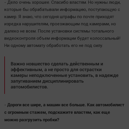
- Дело очень хорошее. Спасибо властям. Но нужны люди,
Актуальная тема
которые бы обрабатывали информацию, поступающую с
камер. Я знаю, что сегодня штрафы по почте приходят
Афиша
изредка нарушителям, проезжающим под камерами, но
Блогеркуль
далеко не всем. После установки системы тотального
Быстрый медиазавод
видеоконтроля объем информации будет колоссальный!
Вирус чтения
Ни одному автомату обработать его не под силу.
Вкусное
Гороскоп
Важно новшество сделать действенным и
эффективным, а не просто для острастки
Дети
камеры неподключенные установить, в надежде
ЖКХ
запугиванием дисциплинировать
автомобилистов.
Интервью
Качество жизни
Дороги все шире, а машин все больше. Как автомобилист
-
с огромным стажем, подскажите властям, как еще
Конкурс
можно разгрузить пробки?
Народная журналистика