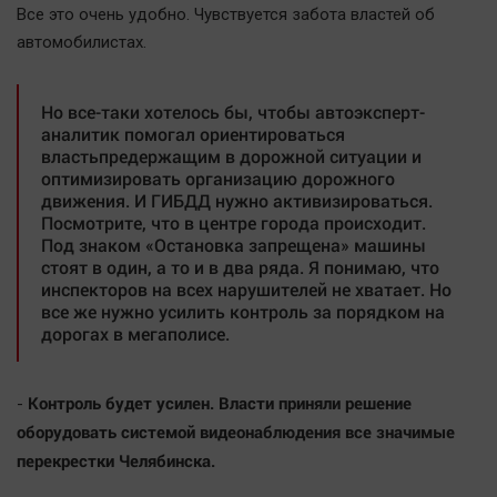
Все это очень удобно. Чувствуется забота властей об
Автомобили
автомобилистах.
XX век: криминальные уроки
Банки
Но все-таки хотелось бы, чтобы автоэксперт-
Медиаграмотность
аналитик помогал ориентироваться
Медицина
властьпредержащим в дорожной ситуации и
оптимизировать организацию дорожного
движения. И ГИБДД нужно активизироваться.
Новости компаний
Посмотрите, что в центре города происходит.
Под знаком «Остановка запрещена» машины
Прогулки по городу Ч
стоят в один, а то и в два ряда. Я понимаю, что
Спецпроект
инспекторов на всех нарушителей не хватает. Но
все же нужно усилить контроль за порядком на
Статистика
дорогах в мегаполисе.
Челябинск космический
Другие рубрики
Контроль будет усилен. Власти приняли решение
-
Bookworms
оборудовать системой видеонаблюдения все значимые
English version
перекрестки Челябинска.
Online-консультация