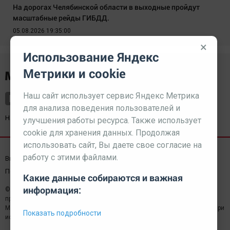
На дорогах Челябинской области в выходные пройдут
масштабные рейды ГИБДД.
05.08.2026 19:35:00
×
Использование Яндекс
Метрики и cookie
Наш сайт использует сервис Яндекс Метрика
для анализа поведения пользователей и
Наш партнер
kurorty-sochi.ru
улучшения работы ресурса. Также использует
cookie для хранения данных. Продолжая
использовать сайт, Вы даете свое согласие на
работу с этими файлами.
Выходные данные СМИ
Реклама
Вакансии
Пользовательское соглашение
Какие данные собираются и важная
информация:
© 2026 МЕДИАЗАВОД — Сайт может содержать контент,
предназначенный для лиц 18+
Мнение редакции может не совпадать с мнением отдельных авторов.При
Показать подробности
использовании материалов сайта ссылка обязательна.