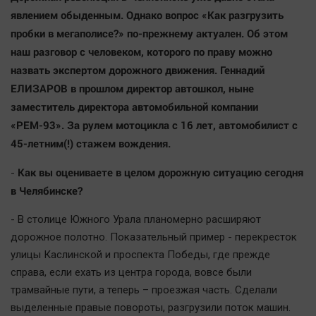
Наша победа
явлением обыденным. Однако вопрос «Как разгрузить
пробки в мегаполисе?» по-прежнему актуален. Об этом
Общество
наш разговор с человеком, которого по праву можно
Политика
назвать экспертом дорожного движения. Геннадий
Экономика
ЕЛИЗАРОВ в прошлом директор автошкол, ныне
Происшествия
заместитель директора автомобильной компании
Здоровье
«РЕМ-93». За рулем мотоцикла с 16 лет, автомобилист с
Культура
45-летним(!) стажем вождения.
Курилка
Как вы оцениваете в целом дорожную ситуацию сегодня
-
Мнения
в Челябинске?
- В столице Южного Урала планомерно расширяют
Спорт
дорожное полотно. Показательный пример - перекресток
Технологии
улицы Каслинской и проспекта Победы, где прежде
Отраслевые темы
справа, если ехать из центра города, вовсе были
Hедвижимость
трамвайные пути, а теперь – проезжая часть. Сделали
Образование
выделенные правые повороты, разгрузили поток машин.