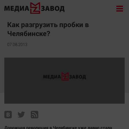
Новости
Как разгрузить пробки в
Челябинске?
Экономика
Происшествия
07.08.2013
Общество
Политика
Культура
Здоровье
Спорт
Курилка
Поиск
Архив
Дорожная революция в Челябинске уже давно стала