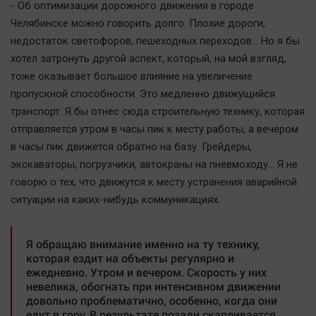
Наука
- Об оптимизации дорожного движения в городе
Челябинске можно говорить долго. Плохие дороги,
Обсуждаем
недостаток светофоров, пешеходных переходов... Но я бы
Отдых
хотел затронуть другой аспект, который, на мой взгляд,
Персона
тоже оказывает большое влияние на увеличение
Последняя инстанция
пропускной способности. Это медленно движущийся
Светская жизнь
транспорт. Я бы отнес сюда строительную технику, которая
отправляется утром в часы пик к месту работы, а вечером
Тенденции
в часы пик движется обратно на базу. Грейдеры,
Точка на карте
экскаваторы, погрузчики, автокраны на пневмоходу... Я не
говорю о тех, что движутся к месту устранения аварийной
ситуации на каких-нибудь коммуникациях.
Я обращаю внимание именно на ту технику,
которая ездит на объекты регулярно и
ежедневно. Утром и вечером. Скорость у них
невелика, обогнать при интенсивном движении
довольно проблематично, особенно, когда они
едут в гору. В результате позади скапливается