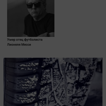
Умер отец футболиста
Лионеля Месси