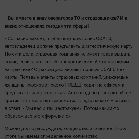
Актуальная тема
Вы имеете в виду операторов ТО и страховщиков? И в
-
Афиша
каких отношениях сегодня эти сферы?
Блогеркуль
- Согласно закону, чтобы получить полис ОСАГО,
Быстрый медиазавод
автовладелец должен предъявить диагностическую карту.
Вирус чтения
По сути дела, страховая компания не имеет права выдать
Вкусное
полис, если карты нет. Это теоретически. А что мы видим
Гороскоп
на практике? Страховщики выдают полисы ОСАГО без
Дети
карты. Полевые агенты страховых компаний, уважаемые
женщины курсируют около ГИБДД, ходят по офисам и
ЖКХ
предлагают застраховаться. Автовладелец говорит: «Я не
Интервью
против, но у меня нет техосмотра…». «Да ничего! – слышит
Качество жизни
в ответ. - Мы вас и так застрахуем». Потом каким-то
образом все это оформляется.
Конкурс
Можно долго рассуждать, злодейство это или нет. Но в
Народная журналистика
итоге мы имеем определенное количество