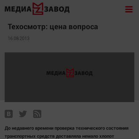
Новости
Техосмотр: цена вопроса
Экономика
16.08.2013
Происшествия
Общество
Политика
Культура
Здоровье
Спорт
Курилка
Поиск
До недавнего времени проверка технического состояния
Архив
транспортных средств доставляла немало хлопот