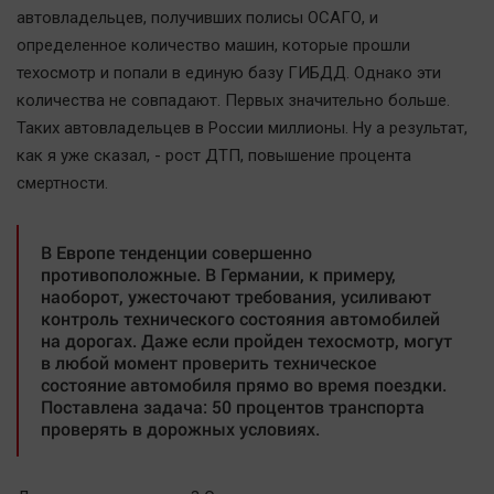
Наука
автовладельцев, получивших полисы ОСАГО, и
Обсуждаем
определенное количество машин, которые прошли
Отдых
техосмотр и попали в единую базу ГИБДД. Однако эти
количества не совпадают. Первых значительно больше.
Персона
Таких автовладельцев в России миллионы. Ну а результат,
Последняя инстанция
как я уже сказал, - рост ДТП, повышение процента
Светская жизнь
смертности.
Тенденции
Точка на карте
В Европе тенденции совершенно
противоположные. В Германии, к примеру,
наоборот, ужесточают требования, усиливают
контроль технического состояния автомобилей
на дорогах. Даже если пройден техосмотр, могут
в любой момент проверить техническое
состояние автомобиля прямо во время поездки.
Поставлена задача: 50 процентов транспорта
проверять в дорожных условиях.