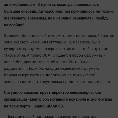
автомобилистам. В пунктах осмотра скапливались
Наша победа
большие очереди. Автомобилистам приходилось не только
Общество
жертвовать временем, но и изрядно нервничать: пройду –
Политика
не пройду?
Экономика
Заменив обязательный техосмотр диагностической картой,
Происшествия
законодатели изменили ситуацию. И, казалось бы, в
Здоровье
лучшую сторону. Нет теперь никаких очередей в пунктах
Культура
техосмотра. А полис ОСАГО удается порой оформить и
Курилка
вовсе без диагностической карты. Жить бы да
Мнения
радоваться… Если бы ни один «железный» аргумент.
Кривая смертности на дорогах из-за технической
неисправности авто неумолимо продолжает ползти вверх.
Спорт
Технологии
Ситуацию комментирует директор некоммерческой
Отраслевые темы
организации «Центр объективного контроля и экспертизы
на транспорте» Борис ШМАКОВ.
Hедвижимость
Образование
- Членами нашей организации являются операторы