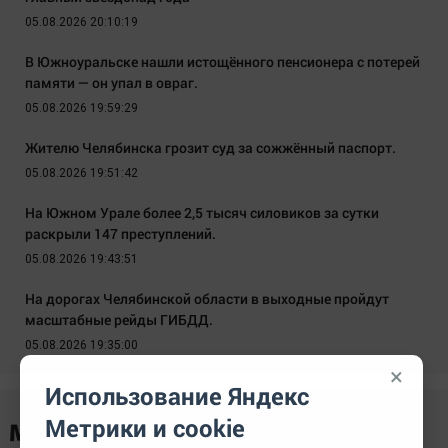
05.08.2026 20:10:19
В Южноуральске нашли истощённого пенсионера с потерей
памяти — он упал в овраг.
05.08.2026 19:59:29
Жителю Челябинска грозит суд за сожжённый паспорт.
05.08.2026 19:51:42
На Южном Урале более 2,5 тысяч силовиков за сутки
раскрыли 147 преступлений.
05.08.2026 19:43:51
На дорогах Челябинской области в выходные пройдут
масштабные рейды ГИБДД.
05.08.2026 19:35:00
×
Использование Яндекс
Метрики и cookie