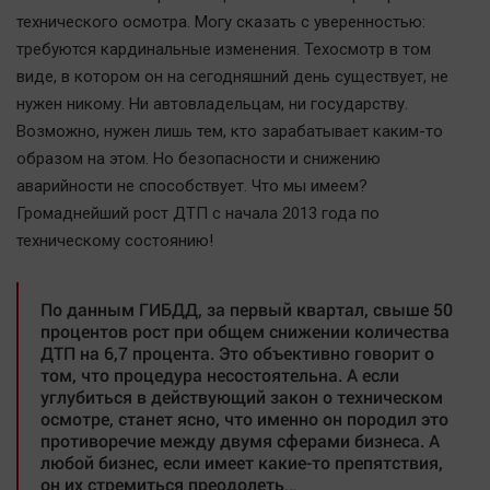
Автомобили
технического осмотра. Могу сказать с уверенностью:
XX век: криминальные уроки
требуются кардинальные изменения. Техосмотр в том
виде, в котором он на сегодняшний день существует, не
Банки
нужен никому. Ни автовладельцам, ни государству.
Медиаграмотность
Возможно, нужен лишь тем, кто зарабатывает каким-то
Медицина
образом на этом. Но безопасности и снижению
аварийности не способствует. Что мы имеем?
Новости компаний
Громаднейший рост ДТП с начала 2013 года по
Прогулки по городу Ч
техническому состоянию!
Спецпроект
Статистика
По данным ГИБДД, за первый квартал, свыше 50
процентов рост при общем снижении количества
Челябинск космический
ДТП на 6,7 процента. Это объективно говорит о
Другие рубрики
том, что процедура несостоятельна. А если
углубиться в действующий закон о техническом
Bookworms
осмотре, станет ясно, что именно он породил это
English version
противоречие между двумя сферами бизнеса. А
любой бизнес, если имеет какие-то препятствия,
Online-консультация
он их стремиться преодолеть…