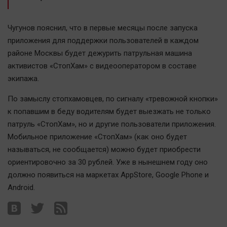
Автомобили
XX век: криминальные уроки
Чугунов пояснил, что в первые месяцы после запуска
Банки
приложения для поддержки пользователей в каждом
Медиаграмотность
районе Москвы будет дежурить патрульная машина
активистов «СтопХам» с видеооператором в составе
Медицина
экипажа.
Новости компаний
По замыслу стопхамовцев, по сигналу «тревожной кнопки»
Прогулки по городу Ч
к попавшим в беду водителям будет выезжать не только
патруль «СтопХам», но и другие пользователи приложения.
Спецпроект
Мобильное приложение «СтопХам» (как оно будет
Статистика
называться, не сообщается) можно будет приобрести
Челябинск космический
ориентировочно за 30 рублей. Уже в нынешнем году оно
Другие рубрики
должно появиться на маркетах AppStore, Google Phone и
Bookworms
Android.
English version
Online-консультация