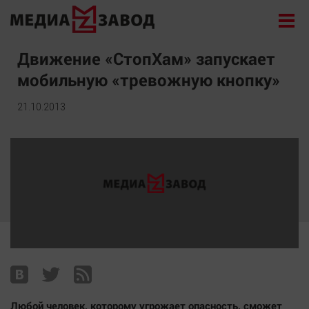
Новости
Движение «СтопХам» запускает
мобильную «тревожную кнопку»
Экономика
Происшествия
21.10.2013
Общество
Политика
Культура
Здоровье
Спорт
Курилка
Поиск
Архив
Любой человек, которому угрожает опасность, сможет