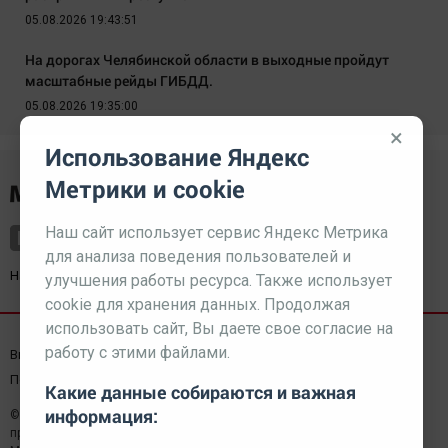
05.08.2026 19:43:51
На дорогах Челябинской области в выходные пройдут
масштабные рейды ГИБДД.
05.08.2026 19:35:00
×
Использование Яндекс
Метрики и cookie
Наш сайт использует сервис Яндекс Метрика
для анализа поведения пользователей и
Наш партнер
kurorty-sochi.ru
улучшения работы ресурса. Также использует
cookie для хранения данных. Продолжая
использовать сайт, Вы даете свое согласие на
работу с этими файлами.
Выходные данные СМИ
Реклама
Вакансии
Пользовательское соглашение
Какие данные собираются и важная
информация:
© 2026 МЕДИАЗАВОД — Сайт может содержать контент,
предназначенный для лиц 18+