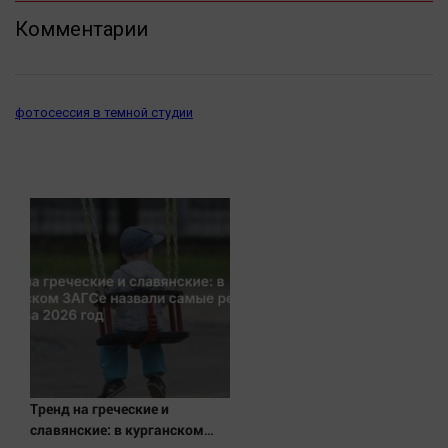
Актуальная тема
Комментарии
Афиша
Блогеркуль
фотосессия в темной студии
Быстрый медиазавод
Вирус чтения
Вкусное
Гороскоп
Дети
ЖКХ
Интервью
Качество жизни
Конкурс
Тренд на греческие и
Народная журналистика
славянские: в курганском