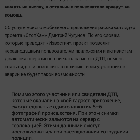
Наша победа
нажать на кнопку, и остальные пользователи приедут на
помощь
Общество
.
Политика
Об услуге нового мобильного приложения рассказал лидер
Экономика
проекта «СтопХам» Дмитрий Чугунов. По его словам,
Происшествия
которые приводят «Известия», проект позволит
неравнодушным пользователям приложения и активистам
Здоровье
движения оперативно приехать на место ДТП, помочь
Культура
снять видео и позвонить в полицию, если у участников
Курилка
аварии не будет такой возможности.
Мнения
Помимо этого участники или свидетели ДТП,
Спорт
которые скачали на свой гаджет приложение,
смогут сделать с одного нажатия 5–6
Технологии
фотографий происшествия. При этом снимки
Отраслевые темы
автоматически зальются на сервер с
геолокацией. Этими данными смогут
Hедвижимость
воспользоваться при расследовании сотрудники
Образование
полиции.