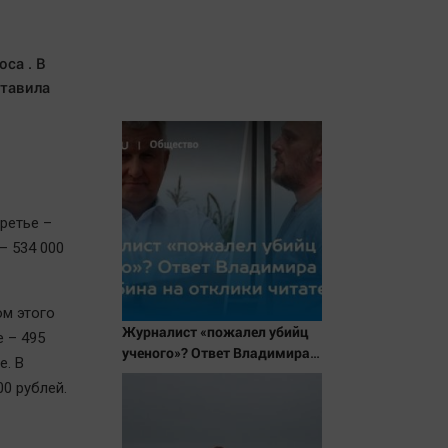
оса . В
ставила
ретье –
 – 534 000
ом этого
Журналист «пожалел убийц
е – 495
ученого»? Ответ Владимира
е. В
Ворсобина на отклики
0 рублей.
читателей