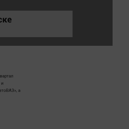
Обсуждаем
Отдых
ске
Персона
Последняя инстанция
Светская жизнь
Тенденции
Точка на карте
квартал
 и
втоВАЗ», а