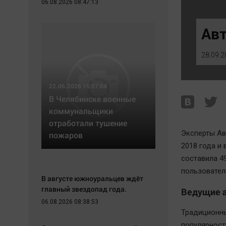
06.08.2026 08:47:13
Экономика
Hедвижимость
Происшествия
Образование
Ав
Здоровье
Автомобили
Культура
XX век: криминальные уроки
28.09.2
Курилка
Банки
Мнения
Медиаграмотность
22.06.2026 15:57:04
Медицина
В Челябинске военные
коммунальщики
отработали тушение
Эксперты Ав
пожаров
2018 года и
составила 4
пользовател
В августе южноуральцев ждёт
главный звездопад года.
Ведущие 
06.08.2026 08:38:53
Традиционны
популярност