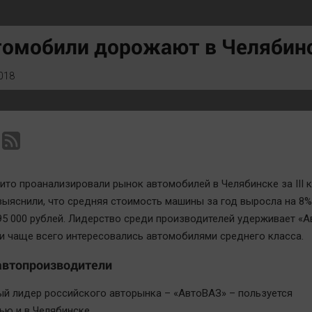
Статистика
Вирус чтения
Челябинск космический
Вкусное
томобили дорожают в Челябин
Другие рубрики
Гороскоп
Bookworms
Дети
018
English version
ЖКХ
Online-консультация
Интервью
Актуальная тема
Качество жизни
ито проанализировали рынок автомобилей в Челябинске за III 
 выяснили, что средняя стоимость машины за год выросла на 8%
95 000 рублей. Лидерство среди производителей удерживает «А
и чаще всего интересовались автомобилями среднего класса.
автопроизводители
й лидер российского авторынка – «АвтоВАЗ» – пользуется
ью и в Челябинске.