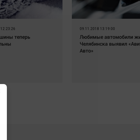
 12:23:26
09.11.2018 13:19:00
шины теперь
Любимые автомобили ж
льны
Челябинска выявил «Ави
Авто»
×