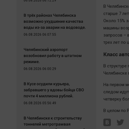
06.08.2026 06:12:29
В Челябинск
старше 7 лет
В трёх районах Челябинска
Около 15% з
возможно ухудшение качества
воды из-за аварии на водоводе.
машины возр
06.08.2026 06:07:55
запросов – 
трех лет по 
Челябинский аэропорт
Класс авт
возобновил работу в штатном
режиме.
В структуре
06.08.2026 06:00:29
Челябинске 
В Кусе осудили курьера,
На первом м
забравшего у вдовы бойца СВО
следом идут
почти 4 миллиона рублей.
четверку бо
06.08.2026 05:56:49
В целом по 
В Челябинске к строительству
тоннелей метротрамвая