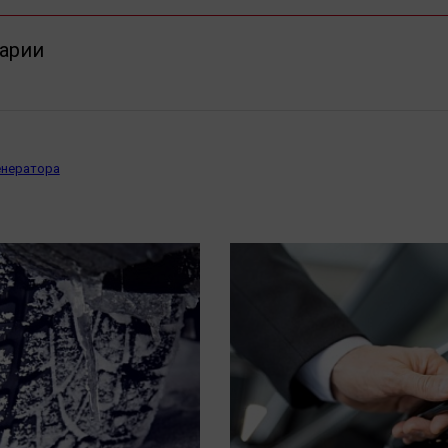
арии
енератора