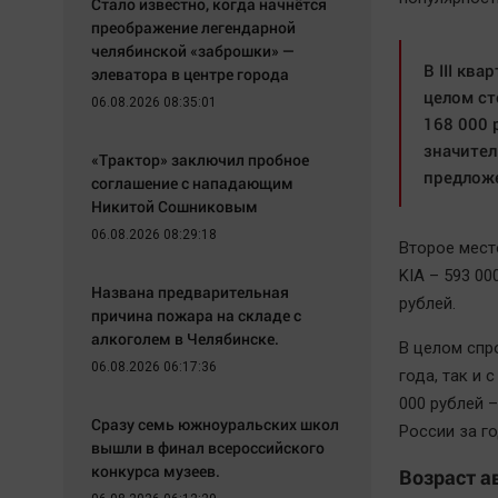
Стало известно, когда начнётся
преображение легендарной
челябинской «заброшки» —
В III кв
элеватора в центре города
целом ст
06.08.2026 08:35:01
168 000 
значител
«Трактор» заключил пробное
предлож
соглашение с нападающим
Никитой Сошниковым
06.08.2026 08:29:18
Второе мест
KIA – 593 00
Названа предварительная
рублей.
причина пожара на складе с
алкоголем в Челябинске.
В целом спро
06.08.2026 06:17:36
года, так и 
000 рублей 
Сразу семь южноуральских школ
России за г
вышли в финал всероссийского
конкурса музеев.
Возраст а