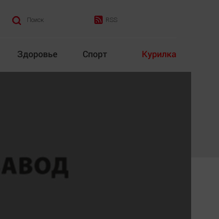
RSS
Поиск
Здоровье
Спорт
Курилка
итика
Культура
Конкурс
Народная журналистика
Наука