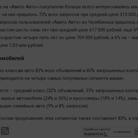
е на «Авито Авто» покупатели больше всего интересовались м
: на них пришлось 73% всех запросов при средней цене 315 000 
апросов пользователей «Авито Авто» из Челябинска пришлось 
астом шесть-семь лет при средней цене 617 000 рублей, еще 6
возрастом четыре-пять лет по цене 769 000 рублей, а 6% на – м
цене 1,03 млн рублей.
омобилей
 по классам авто 83% всех объявлений и 83% запрошенных конт
приходится на четыре самых популярных сегмента машин.
есте – средний класс (32% объявлений, 35% запрошенных конта
 малые автомобили (24% и 26%) и кроссоверы (18% и 14%); зам
льшие семейные авто (9% и 8% запросов).
России предложение этих сегментов также составляет 83%, а сп