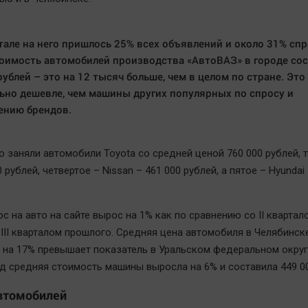
артале на него пришлось 25% всех объявлений и около 31% спр
оимость автомобилей производства «АвтоВАЗ» в городе со
рублей – это на 12 тысяч больше, чем в целом по стране. Это
ьно дешевле, чем машины других популярных по спросу и
ению брендов.
о заняли автомобили Toyota со средней ценой 760 000 рублей, т
0 рублей, четвертое – Nissan – 461 000 рублей, а пятое – Hyundai
с на авто на сайте вырос на 1% как по сравнению со II квартал
с III кварталом прошлого. Средняя цена автомобиля в Челябинск
– на 17% превышает показатель в Уральском федеральном округ
од средняя стоимость машины выросла на 6% и составила 449 00
втомобилей