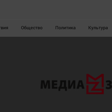
твия
Общество
Политика
Культура
Происшествия
Общество
Пол
илка
Новости компаний
Афиша
Прогулки по городу Ч
Блогеркуль
Спецпроект
Быстрый медиазавод