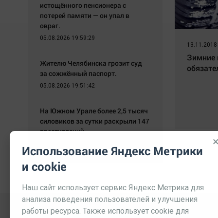
истощённого пенсионера с
потерей памяти — он упал в
овраг.
05.08.2026 19:59:29
13.11.2018
Зимние 
Жителю Челябинска грозит суд
обязате
за сожжённый паспорт.
05.08.2026 19:51:42
На Южном Урале более 2,5 тысяч
силовиков за сутки раскрыли 147
преступлений.
05.08.2026 19:43:51
Использование Яндекс Метрики
и cookie
Наш сайт использует сервис Яндекс Метрика для
анализа поведения пользователей и улучшения
работы ресурса. Также использует cookie для