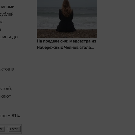
ашинами
рублей.
на
%
ашины до
На пределе сил: медсестра из
Набережных Челнов стала
самым уставшим человеком
в России 06/08/2026 –
Новости
актов в
ктов),
ыкают
рос – 81%.