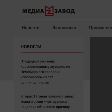
Новости
Экономика
Происшес
Новости
Экономика
НОВОСТИ
Здоровье
Спорт
Кур
Птица-долгожитель:
краснокнижному журавлю из
Челябинского зоопарка
исполнилось 20 лет
Архив
06.08.2026 08:52:30
Наша победа
Спорт
В горах Таганая появился запах
Общество
Технологии
мыла и осени — сотрудники
нацпарка объяснили причину
Политика
Отраслевые темы